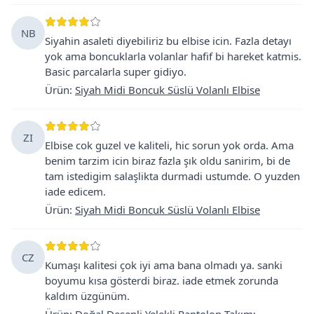
NB
Siyahin asaleti diyebiliriz bu elbise icin. Fazla detayı
yok ama boncuklarla volanlar hafif bi hareket katmis.
Basic parcalarla super gidiyo.
Ürün
:
Siyah Midi Boncuk Süslü Volanlı Elbise
ZI
Elbise cok guzel ve kaliteli, hic sorun yok orda. Ama
benim tarzim icin biraz fazla şık oldu sanirim, bi de
tam istedigim salaşlikta durmadi ustumde. O yuzden
iade edicem.
Ürün
:
Siyah Midi Boncuk Süslü Volanlı Elbise
CZ
Kumaşı kalitesi çok iyi ama bana olmadı ya. sanki
boyumu kısa gösterdi biraz. iade etmek zorunda
kaldım üzgünüm.
Ürün
:
Doğal Desenli Yelekli Pantolon Takımı