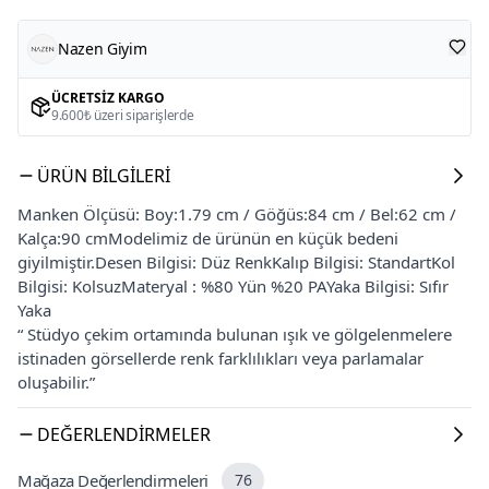
Nazen Giyim
ÜCRETSIZ KARGO
9.600₺ üzeri siparişlerde
ÜRÜN BILGILERI
Manken Ölçüsü: Boy:1.79 cm / Göğüs:84 cm / Bel:62 cm /
Kalça:90 cmModelimiz de ürünün en küçük bedeni
giyilmiştir.Desen Bilgisi: Düz RenkKalıp Bilgisi: StandartKol
Bilgisi: KolsuzMateryal : %80 Yün %20 PAYaka Bilgisi: Sıfır
Yaka
“ Stüdyo çekim ortamında bulunan ışık ve gölgelenmelere
istinaden görsellerde renk farklılıkları veya parlamalar
oluşabilir.”
DEĞERLENDIRMELER
Mağaza Değerlendirmeleri
76