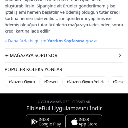
oluşturabilirsin. Siparişine ait ürünler gönderilmemiş ise
iptal işlemi hemen başlatılır ve ödemiş olduğun tutar kredi
kartına hemen iade edilir. Ürün gönderimi yapılmış ise
ödemiş olduğun tutar ürünlerin mağazaya iadesinden sonra
kredi kartına iade edilir.
»
Daha fazla bilgi için
Yardım Sayfasına
göz at
MAĞAZAYA SORU SOR
POPÜLER KOLEKSIYONLAR
Nazen Giyim
Desen
Nazen Giyim Yelek
Desen 
UYGULAMAYA ÖZEL FIRSATLAR
ElbiseBul Uygulamasını İndir
İNDİR
İNDİR
Google Play
App Store