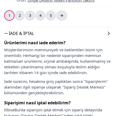
1
2
3
4
5
İADE & İPTAL
Ürünlerimi nasıl iade ederim?
Müşterilerimizin memnuniyeti ve beklentileri bizim için
önemlidir. Herhangi bir nedenle siparişinden memnun
kalmazsan ürünlerini; orjinal ambalajında, kullanılmamış ve
etiketleri çıkarılmamış olması koşuluyla teslim aldığın
tarihten itibaren 14 gün içinde iade edebilirsin.
İade sürecini, hesabına giriş yaptıktan sonra "Siparişlerim"
alanından ilgili siparişe ulaşarak "Sipariş Destek Merkezi"
bölümünden gerçekleştirebilirsin.
Siparişimi nasıl iptal edebilirim?
ElbiseBul'da siparişini iptal etmek için sipariş detayında
bulunan "Sipariş Destek Merkezi"'nden iptal talebi