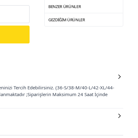
BENZER ÜRÜNLER
GEZDIĞIM ÜRÜNLER
eninizi Tercih Edebilirsiniz. (36-S/38-M/40-L/42-XL/44-
ğlanmaktadır ;Siparişlerin Maksimum 24 Saat İçinde