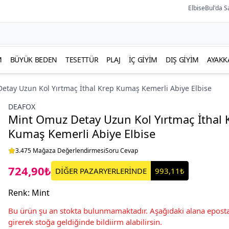
ElbiseBul'da S
M
BÜYÜK BEDEN
TESETTÜR
PLAJ
İÇ GIYIM
DIŞ GIYIM
AYAKK
etay Uzun Kol Yırtmaç İthal Krep Kumaş Kemerli Abiye Elbise
DEAFOX
Mint Omuz Detay Uzun Kol Yırtmaç İthal 
Kumaş Kemerli Abiye Elbise
3.475 Mağaza Değerlendirmesi
Soru Cevap
724,90₺
DİĞER PAZARYERLERİNDE
993,11₺
Renk
:
Mint
Bu ürün şu an stokta bulunmamaktadır. Aşağıdaki alana eposta
girerek stoğa geldiğinde bildiirm alabilirsin.