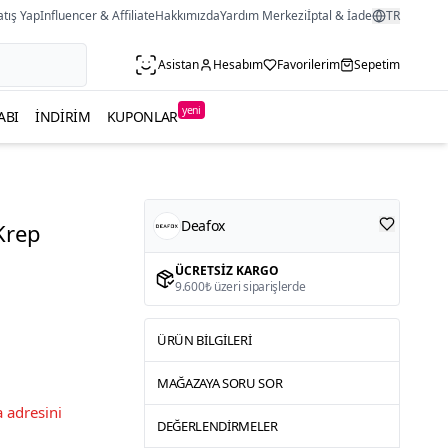
atış Yap
Influencer & Affiliate
Hakkımızda
Yardım Merkezi
İptal & İade
TR
Asistan
Hesabım
Favorilerim
Sepetim
yeni
ABI
İNDIRIM
KUPONLAR
Deafox
Krep
ÜCRETSIZ KARGO
9.600₺ üzeri siparişlerde
ÜRÜN BILGILERI
MAĞAZAYA SORU SOR
 adresini
DEĞERLENDIRMELER