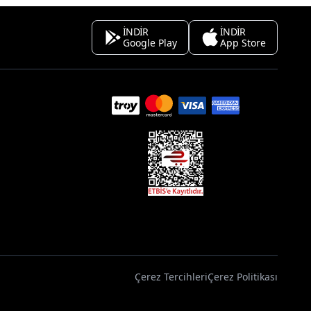
İNDİR
İNDİR
Google Play
App Store
Çerez Tercihleri
Çerez Politikası