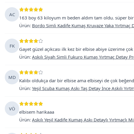
AC
163 boy 63 kiloyum m beden aldım tam oldu. süper bir
Ürün
:
Bordo Simli Kadife Kumaş Kruvaze Yaka Yırtmaç D
FK
Gayet güzel açıkcası ilk kez bir elbise abiye üzerime çok 
Ürün
:
Askılı Siyah Simli Fukuro Kumaş Yırtmaç Detay P
MD
Kalıbı oldukça dar bir elbise ama elbiseyi de çok beğen
Ürün
:
Yeşil Scuba Kumaş Askı Taş Detay İnce Askılı Yırtm
VÖ
elbisem harikaaa
Ürün
:
Askılı Yeşil Kadife Kumaş Askı Detaylı Yırtmaçlı Mi