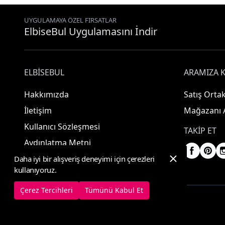
UYGULAMAYA ÖZEL FIRSATLAR
ElbiseBul Uygulamasını İndir
ELBISEBUL
ARAMIZA K
Hakkımızda
Satış Ortak
İletişim
Mağazanı 
Kullanıcı Sözleşmesi
TAKIP ET
Aydınlatma Metni
Daha iyi bir alışveriş deneyimi için çerezleri
kullanıyoruz.
Çerez Tercihleri
Tümünü Kabul Et
© 2025 ElbiseBul -
Her Hakkı Saklıdır