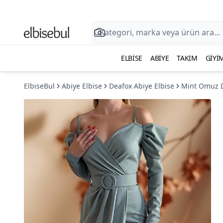
ELBISE
ABIYE
TAKIM
GIYI
ElbiseBul
Abiye Elbise
Deafox Abiye Elbise
Mint Omuz D