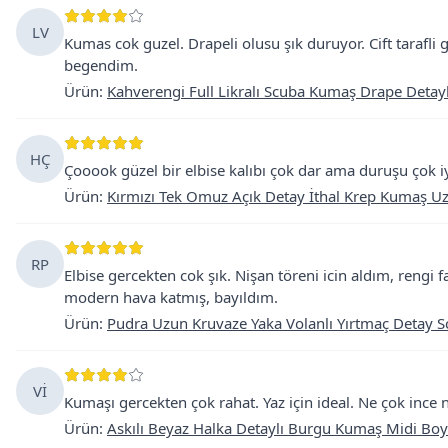
LV
Kumas cok guzel. Drapeli olusu şık duruyor. Cift tarafli g
begendim.
Ürün
:
Kahverengi Full Likralı Scuba Kumaş Drape Detaylı 
HÇ
Çooook güzel bir elbise kalıbı çok dar ama duruşu çok iy
Ürün
:
Kırmızı Tek Omuz Açık Detay İthal Krep Kumaş Uz
RP
Elbise gercekten cok şık. Nişan töreni icin aldım, rengi
modern hava katmış, bayıldım.
Ürün
:
Pudra Uzun Kruvaze Yaka Volanlı Yırtmaç Detay S
Vİ
Kumaşı gercekten çok rahat. Yaz için ideal. Ne çok ince 
Ürün
:
Askılı Beyaz Halka Detaylı Burgu Kumaş Midi Boy