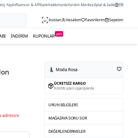
atış Yap
Influencer & Affiliate
Hakkımızda
Yardım Merkezi
İptal & İade
TR
Asistan
Hesabım
Favorilerim
Sepetim
yeni
ABI
İNDIRIM
KUPONLAR
Moda Rosa
lon
ÜCRETSIZ KARGO
9.600₺ üzeri siparişlerde
ÜRÜN BILGILERI
 adresini
MAĞAZAYA SORU SOR
DEĞERLENDIRMELER