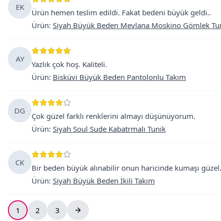
EK
Ürün hemen teslim edildi. Fakat bedeni büyük geldi..
Ürün
:
Siyah Büyük Beden Mevlana Moskino Gömlek Tu
AY
Yazlık çok hoş. Kaliteli.
Ürün
:
Bisküvi Büyük Beden Pantolonlu Takım
DG
Çok güzel farklı renklerini almayı düşünüyorum.
Ürün
:
Siyah Soul Sude Kabatrmalı Tunik
CK
Bir beden büyük alınabilir onun haricinde kumaşı güzel
Ürün
:
Siyah Büyük Beden İkili Takım
1
2
3