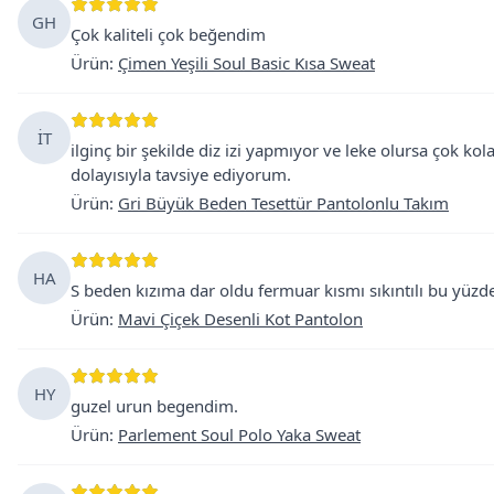
GH
Çok kaliteli çok beğendim
Ürün
:
Çimen Yeşili Soul Basic Kısa Sweat
İT
ilginç bir şekilde diz izi yapmıyor ve leke olursa çok 
dolayısıyla tavsiye ediyorum.
Ürün
:
Gri Büyük Beden Tesettür Pantolonlu Takım
HA
S beden kızıma dar oldu fermuar kısmı sıkıntılı bu yüzd
Ürün
:
Mavi Çiçek Desenli Kot Pantolon
HY
guzel urun begendim.
Ürün
:
Parlement Soul Polo Yaka Sweat