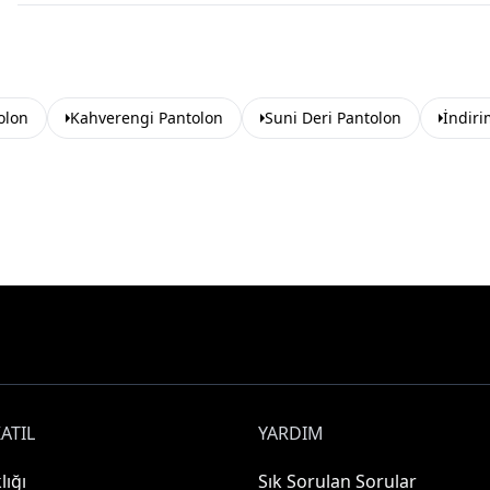
olon
Kahverengi Pantolon
Suni Deri Pantolon
İndiri
ATIL
YARDIM
lığı
Sık Sorulan Sorular