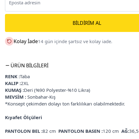
BILDIRIM AL
Kolay İade
14 gün içinde şartsız ve kolay iade.
ÜRÜN BILGILERI
RENK :
Taba
KALIP :
2XL
KUMAŞ :
Deri (%90 Polyester-%10 Likra)
MEVSİM :
Sonbahar-Kış
*Konsept çekimden dolayı ton farklılıkarı olabilmektedir.
Kıyafet Ölçüleri
PANTOLON BEL :
82 cm
PANTOLON BASEN :
120 cm
AĞ:
36,5