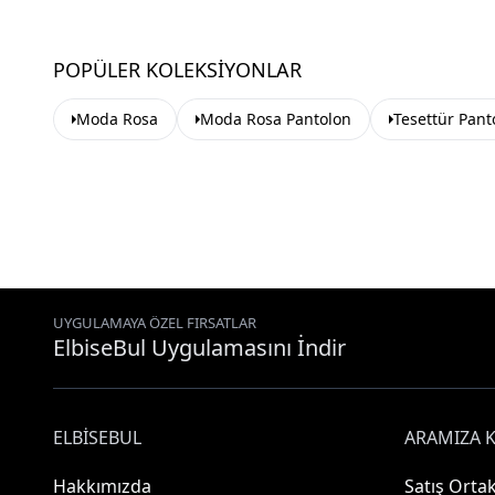
POPÜLER KOLEKSIYONLAR
Moda Rosa
Moda Rosa Pantolon
Tesettür Pant
UYGULAMAYA ÖZEL FIRSATLAR
ElbiseBul Uygulamasını İndir
ELBISEBUL
ARAMIZA K
Hakkımızda
Satış Ortak