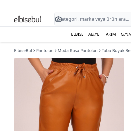
ELBISE
ABIYE
TAKIM
GIYI
ElbiseBul
Pantolon
Moda Rosa Pantolon
Taba Büyük Bed