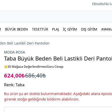
ElbiseBul'da S
M
BÜYÜK BEDEN
TESETTÜR
PLAJ
İÇ GIYIM
DIŞ GIYIM
AYAKK
en Beli Lastikli Deri Pantolon
MODA ROSA
Taba Büyük Beden Beli Lastikli Deri Panto
30 Mağaza Değerlendirmesi
Soru Cevap
624,00₺
686,40₺
Renk
:
Taba
Bu ürün şu an stokta bulunmamaktadır. Aşağıdaki alana eposta
girerek stoğa geldiğinde bildiirm alabilirsin.