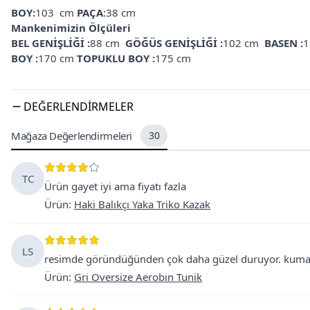
BOY:
103
cm
PAÇA
:38 cm
Mankenimizin Ölçüleri
BEL GENİŞLİĞİ :
88 cm
GÖĞÜS GENİŞLİĞİ :
102 cm
BASEN :
1
BOY :
170 cm
TOPUKLU BOY :
175 cm
DEĞERLENDIRMELER
Mağaza Değerlendirmeleri
30
TC
Ürün gayet iyi ama fiyatı fazla
Ürün
:
Haki Balıkçı Yaka Triko Kazak
LS
resimde göründüğünden çok daha güzel duruyor. kumaşı
Ürün
:
Gri Oversize Aerobin Tunik