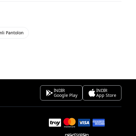
mli Pantolon
İNDİR
İNDİR
Google Play
App Store