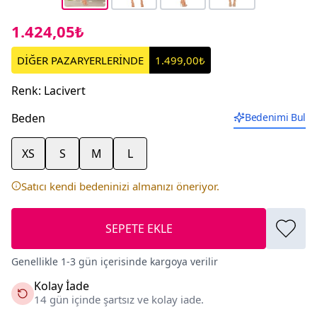
1.424,05₺
DİĞER PAZARYERLERİNDE
1.499,00₺
Renk
:
Lacivert
Beden
Bedenimi Bul
XS
S
M
L
Satıcı kendi bedeninizi almanızı öneriyor.
SEPETE EKLE
Genellikle 1-3 gün içerisinde kargoya verilir
Kolay İade
14 gün içinde şartsız ve kolay iade.