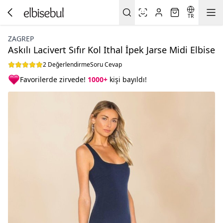
TR
ZAGREP
Askılı Lacivert Sıfır Kol Ithal İpek Jarse Midi Elbise
2 Değerlendirme
Soru Cevap
Favorilerde zirvede!
1000+
kişi bayıldı!