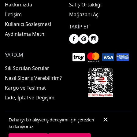
Hakkımızda
Satış Ortaklığı
İletişim
Mağazanı Aç
Kullanıcı Sözleşmesi
TAKIP ET
Aydınlatma Metni
YARDIM
Sık Sorulan Sorular
Nasıl Sipariş Verebilirim?
Kargo ve Teslimat
İade, İptal ve Değişim
Daha iyi bir alışveriş deneyimi için çerezleri
© 2025 ElbiseBul -
Her Hakkı Saklıdır
kullanıyoruz.
Çerez Tercihleri
Çerez Politikası