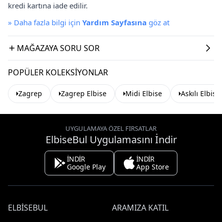
kredi kartına iade edilir.
»
Daha fazla bilgi için
Yardım Sayfasına
göz at
MAĞAZAYA SORU SOR
POPÜLER KOLEKSIYONLAR
Zagrep
Zagrep Elbise
Midi Elbise
Askılı Elbise
UYGULAMAYA ÖZEL FIRSATLAR
ElbiseBul Uygulamasını İndir
İNDİR
İNDİR
Google Play
App Store
ELBISEBUL
ARAMIZA KATIL