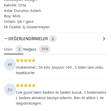
Kalınlık: Orta
Astar Durumu: Astarlı
Boy: Midi
Ortam: Şık / gece
Ek Özellik: İç Göstermeyen
DEĞERLENDIRMELER
2
Ürün
2
Mağaza
519
KP
mukemmel., 56 kilo ,boyum 160 , S bden tam.oldu.
teşekkürler
ZU
Cok guzel lakin bedeni iki beden kucuk. S bedenseniz
L bedeni almanizi tavsiye ederim. Ben M aldim L ile
degistirecegim.