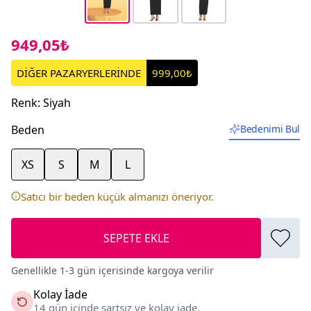
949,05₺
DİĞER PAZARYERLERİNDE
999,00₺
Renk
:
Siyah
Beden
Bedenimi Bul
XS
S
M
L
Satıcı bir beden küçük almanızı öneriyor.
SEPETE EKLE
Genellikle 1-3 gün içerisinde kargoya verilir
Kolay İade
14 gün içinde şartsız ve kolay iade.