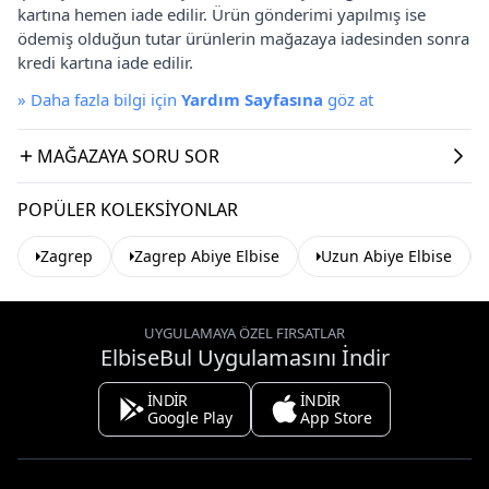
kartına hemen iade edilir. Ürün gönderimi yapılmış ise
ödemiş olduğun tutar ürünlerin mağazaya iadesinden sonra
kredi kartına iade edilir.
»
Daha fazla bilgi için
Yardım Sayfasına
göz at
MAĞAZAYA SORU SOR
POPÜLER KOLEKSIYONLAR
Zagrep
Zagrep Abiye Elbise
Uzun Abiye Elbise
UYGULAMAYA ÖZEL FIRSATLAR
ElbiseBul Uygulamasını İndir
İNDİR
İNDİR
Google Play
App Store