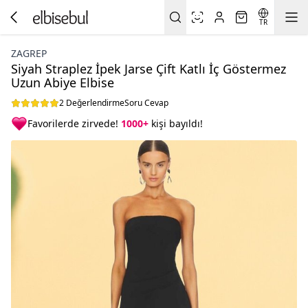
TR
ZAGREP
Siyah Straplez İpek Jarse Çift Katlı İç Göstermez
Uzun Abiye Elbise
2 Değerlendirme
Soru Cevap
Favorilerde zirvede!
1000+
kişi bayıldı!