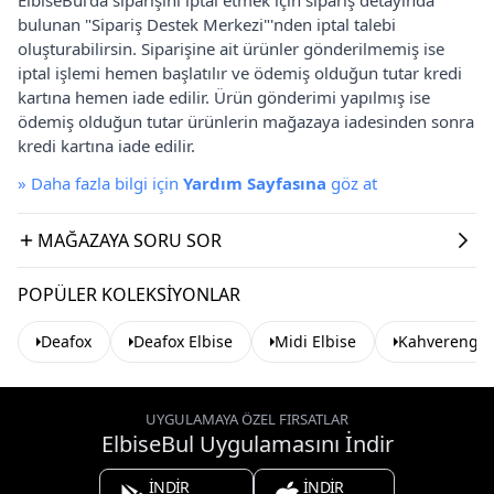
bulunan "Sipariş Destek Merkezi"'nden iptal talebi
oluşturabilirsin. Siparişine ait ürünler gönderilmemiş ise
iptal işlemi hemen başlatılır ve ödemiş olduğun tutar kredi
kartına hemen iade edilir. Ürün gönderimi yapılmış ise
ödemiş olduğun tutar ürünlerin mağazaya iadesinden sonra
kredi kartına iade edilir.
»
Daha fazla bilgi için
Yardım Sayfasına
göz at
MAĞAZAYA SORU SOR
POPÜLER KOLEKSIYONLAR
Deafox
Deafox Elbise
Midi Elbise
Kahverengi E
UYGULAMAYA ÖZEL FIRSATLAR
ElbiseBul Uygulamasını İndir
İNDİR
İNDİR