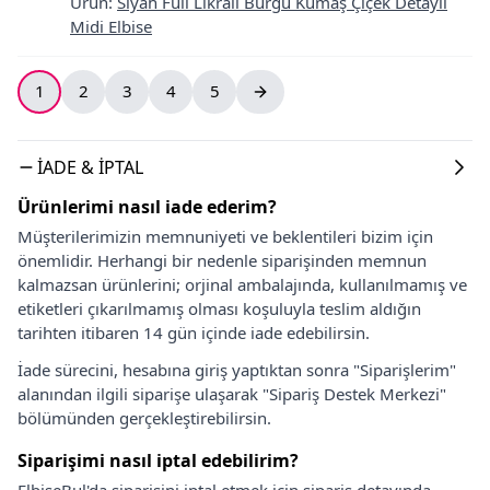
Ürün
:
Siyah Full Likralı Burgu Kumaş Çiçek Detaylı
Midi Elbise
1
2
3
4
5
İADE & İPTAL
Ürünlerimi nasıl iade ederim?
Müşterilerimizin memnuniyeti ve beklentileri bizim için
önemlidir. Herhangi bir nedenle siparişinden memnun
kalmazsan ürünlerini; orjinal ambalajında, kullanılmamış ve
etiketleri çıkarılmamış olması koşuluyla teslim aldığın
tarihten itibaren 14 gün içinde iade edebilirsin.
İade sürecini, hesabına giriş yaptıktan sonra "Siparişlerim"
alanından ilgili siparişe ulaşarak "Sipariş Destek Merkezi"
bölümünden gerçekleştirebilirsin.
Siparişimi nasıl iptal edebilirim?
ElbiseBul'da siparişini iptal etmek için sipariş detayında