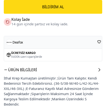
BILDIRIM AL
Kolay İade
14 gün içinde şartsız ve kolay iade.
Deafox
ÜCRETSIZ KARGO
9.600₺ üzeri siparişlerde
ÜRÜN BILGILERI
İthal Krep Kumaştan üretilmiştir ;Ürün Tam Kalıptır. Kendi
Bedeninizi Tercih Edebilirsiniz. (36-S/38-M/40-L/42-XL/44-
XXL/46-3XL) ;E-Faturanız Kayıtlı Mail Adresinize Gönderim
Sağlanmaktadır ;Siparişlerin Maksimum 24 Saat İçinde
Kargoya Teslim Edilmektedir ;Manken Üzerindeki S
Bedendir.