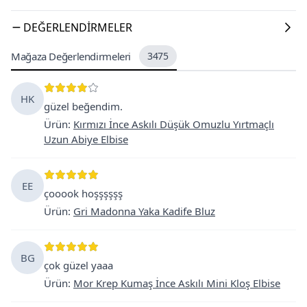
DEĞERLENDIRMELER
Mağaza Değerlendirmeleri
3475
HK
güzel beğendim.
Ürün
:
Kırmızı İnce Askılı Düşük Omuzlu Yırtmaçlı
Uzun Abiye Elbise
EE
çooook hoşşşşşş
Ürün
:
Gri Madonna Yaka Kadife Bluz
BG
çok güzel yaaa
Ürün
:
Mor Krep Kumaş İnce Askılı Mini Kloş Elbise