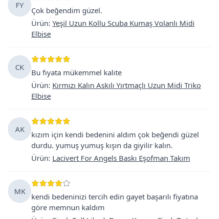
FY
Çok beğendim güzel.
Ürün
:
Yeşil Uzun Kollu Scuba Kumaş Volanlı Midi
Elbise
CK
Bu fıyata mükemmel kalıte
Ürün
:
Kırmızı Kalın Askılı Yırtmaçlı Uzun Midi Triko
Elbise
AK
kızım için kendi bedenini aldım çok beğendi güzel
durdu. yumuş yumuş kışın da giyilir kalın.
Ürün
:
Lacivert For Angels Baskı Eşofman Takım
MK
kendi bedeninizi tercih edin gayet başarılı fiyatına
göre memnun kaldım