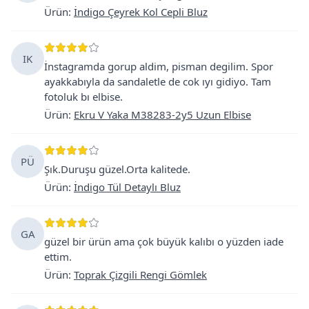
Ürün
:
İndigo Çeyrek Kol Cepli Bluz
IK
İnstagramda gorup aldim, pisman degilim. Spor
ayakkabıyla da sandaletle de cok ıyı gidiyo. Tam
fotoluk bı elbise.
Ürün
:
Ekru V Yaka M38283-2y5 Uzun Elbise
PÜ
Şık.Duruşu güzel.Orta kalitede.
Ürün
:
İndigo Tül Detaylı Bluz
GA
güzel bir ürün ama çok büyük kalıbı o yüzden iade
ettim.
Ürün
:
Toprak Çizgili Rengi Gömlek