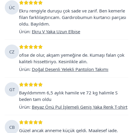
ÜC
Ekru rengiyle duruşu çok sade ve zarif. Ben kemerle
filan farklılaştırıcam. Gardırobumun kurtarıcı parçası
oldu. Bayıldım.
Ürün
:
Ekru V Yaka Uzun Elbise
CZ
ofise de olur, akşam yemeğine de. Kumaşı falan çok
kaliteli hissettiriyo. Kesinlikle alin.
Ürün
:
Doğal Desenli Yelekli Pantolon Takımı
GT
Bayıldımmm 6,5 aylık hamile ve 72 kg halimle S
beden tam oldu
Ürün
:
Beyaz Önü Pul İşlemeli Geniş Yaka Renk T-shirt
CB
Güzel ancak anneme küçük geldi. Maalesef iade.