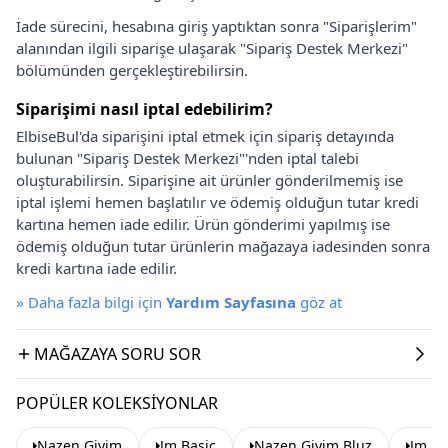
İade sürecini, hesabına giriş yaptıktan sonra "Siparişlerim"
alanından ilgili siparişe ulaşarak "Sipariş Destek Merkezi"
bölümünden gerçekleştirebilirsin.
Siparişimi nasıl iptal edebilirim?
ElbiseBul'da siparişini iptal etmek için sipariş detayında
bulunan "Sipariş Destek Merkezi"'nden iptal talebi
oluşturabilirsin. Siparişine ait ürünler gönderilmemiş ise
iptal işlemi hemen başlatılır ve ödemiş olduğun tutar kredi
kartına hemen iade edilir. Ürün gönderimi yapılmış ise
ödemiş olduğun tutar ürünlerin mağazaya iadesinden sonra
kredi kartına iade edilir.
»
Daha fazla bilgi için
Yardım Sayfasına
göz at
MAĞAZAYA SORU SOR
POPÜLER KOLEKSIYONLAR
Nazen Giyim
Jm Basic
Nazen Giyim Bluz
Jm Ba