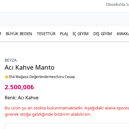
ElbiseBul'da S
M
BÜYÜK BEDEN
TESETTÜR
PLAJ
İÇ GIYIM
DIŞ GIYIM
AYAKK
BEYZA
Acı Kahve Manto
354 Mağaza Değerlendirmesi
Soru Cevap
2.500,00₺
Renk
:
Acı Kahve
Bu ürün şu an stokta bulunmamaktadır. Aşağıdaki alana eposta
girerek stoğa geldiğinde bildiirm alabilirsin.