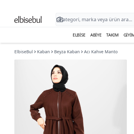
ELBISE
ABIYE
TAKIM
GIYI
ElbiseBul
Kaban
Beyza Kaban
Acı Kahve Manto