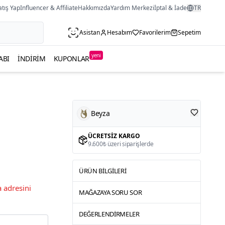
atış Yap
Influencer & Affiliate
Hakkımızda
Yardım Merkezi
İptal & İade
TR
Asistan
Hesabım
Favorilerim
Sepetim
yeni
ABI
İNDIRIM
KUPONLAR
Beyza
ÜCRETSIZ KARGO
9.600₺ üzeri siparişlerde
ÜRÜN BILGILERI
 adresini
MAĞAZAYA SORU SOR
DEĞERLENDIRMELER