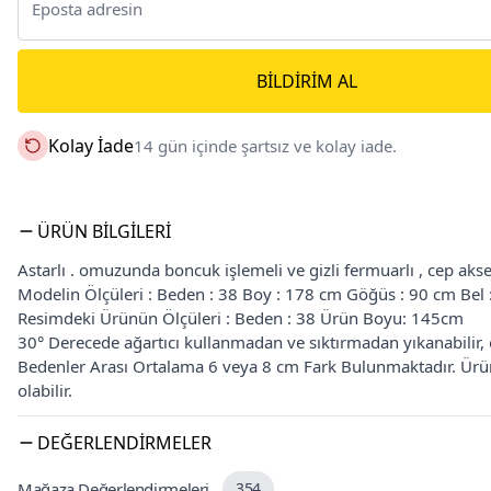
BILDIRIM AL
Kolay İade
14 gün içinde şartsız ve kolay iade.
ÜRÜN BILGILERI
Astarlı . omuzunda boncuk işlemeli ve gizli fermuarlı , cep aks
Modelin Ölçüleri : Beden : 38 Boy : 178 cm Göğüs : 90 cm Bel
Resimdeki Ürünün Ölçüleri : Beden : 38 Ürün Boyu: 145cm
30° Derecede ağartıcı kullanmadan ve sıktırmadan yıkanabilir, or
Bedenler Arası Ortalama 6 veya 8 cm Fark Bulunmaktadır. Ürün 
olabilir.
DEĞERLENDIRMELER
Mağaza Değerlendirmeleri
354