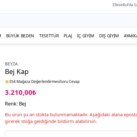
ElbiseBul'da S
M
BÜYÜK BEDEN
TESETTÜR
PLAJ
İÇ GIYIM
DIŞ GIYIM
AYAKK
BEYZA
Bej Kap
354 Mağaza Değerlendirmesi
Soru Cevap
3.210,00₺
Renk
:
Bej
Bu ürün şu an stokta bulunmamaktadır. Aşağıdaki alana eposta
girerek stoğa geldiğinde bildiirm alabilirsin.