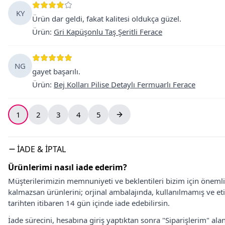
KY
Ürün dar geldi, fakat kalitesi oldukça güzel.
Ürün
:
Gri Kapüşonlu Taş Şeritli Ferace
NG
gayet başarılı.
Ürün
:
Bej Kolları Pilise Detaylı Fermuarlı Ferace
1
2
3
4
5
İADE & İPTAL
Ürünlerimi nasıl iade ederim?
Müşterilerimizin memnuniyeti ve beklentileri bizim için önem
kalmazsan ürünlerini; orjinal ambalajında, kullanılmamış ve eti
tarihten itibaren 14 gün içinde iade edebilirsin.
İade sürecini, hesabına giriş yaptıktan sonra "Siparişlerim" alan