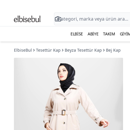
ELBISE
ABIYE
TAKIM
GIYI
ElbiseBul
Tesettür Kap
Beyza Tesettür Kap
Bej Kap