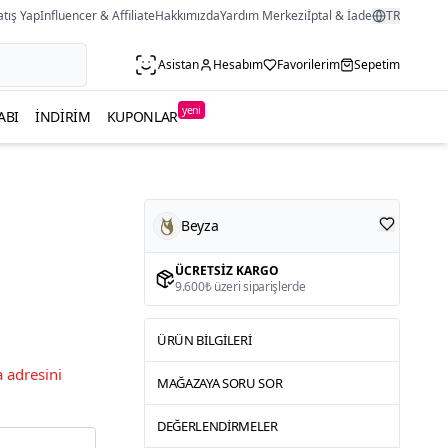
atış Yap
Influencer & Affiliate
Hakkımızda
Yardım Merkezi
İptal & İade
TR
Asistan
Hesabım
Favorilerim
Sepetim
yeni
ABI
İNDIRIM
KUPONLAR
Beyza
ÜCRETSIZ KARGO
9.600₺ üzeri siparişlerde
ÜRÜN BILGILERI
 adresini
MAĞAZAYA SORU SOR
DEĞERLENDIRMELER