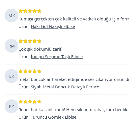
MK
Kumaşı gerçekten çok kaliteli ve vatkalı olduğu için fo
Ürün
:
Haki Gül Nakışlı Elbise
RM
Çok şık dökümlü zarif.
Ürün
:
İndigo Serpme Taşlı Elbise
EK
metal boncuklar hareket ettiğimde ses çıkarıyor onun dı
Ürün
:
Siyah Metal Boncuk Detaylı Ferace
RZ
Rengi harika canli canli! Hem şık hem rahat, tam benlik
Ürün
:
Turuncu Gömlek Elbise