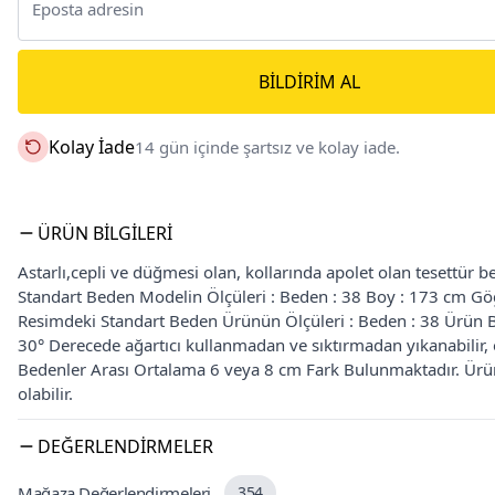
BILDIRIM AL
Kolay İade
14 gün içinde şartsız ve kolay iade.
ÜRÜN BILGILERI
Astarlı,cepli ve düğmesi olan, kollarında apolet olan tesettür be
Standart Beden Modelin Ölçüleri : Beden : 38 Boy : 173 cm Gö
Resimdeki Standart Beden Ürünün Ölçüleri : Beden : 38 Ürün
30° Derecede ağartıcı kullanmadan ve sıktırmadan yıkanabilir, or
Bedenler Arası Ortalama 6 veya 8 cm Fark Bulunmaktadır. Ürün 
olabilir.
DEĞERLENDIRMELER
Mağaza Değerlendirmeleri
354