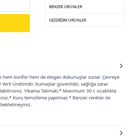
BENZER ÜRÜNLER
GEZDIĞIM ÜRÜNLER
ize hem konfor hem de elegan dokunuşlar sunar. Çevreye
Yerli Üretimdir. Kumaşlar güvenlidir, sağlığa zarar
abilirsiniz. Yıkama Talimatı:* Maximum 30 c sıcaklıkta
nız.* Kuru temizleme yapılmaz.* Benzer renkler ile
 bekletmeyiniz.