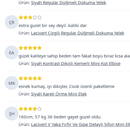
Ürün
:
Siyah Regular Düğmeli Dokuma Yelek
ÇR
extra guzel bir sey deyil .kalibi dar
Ürün
:
Lacivert Çizgili Regular Düğmeli Dokuma Yelek
EA
güzel kaliteye sahip beden tam fakat boyu biraz kısa ala
Ürün
:
Siyah Kontrast Dikişli Kemerli Mini Kot Elbise
MK
esnek kumaş, iyi dikişler, Cook özenli paketleme
Ürün
:
Siyah Kareli Örme Mini Etek
ŞH
160cm, 57 kg 36 beden gayet güzel oldu.
Ürün
:
Lacivert V Yaka Fırfır Ve Gipe Detaylı Şifon Mini El