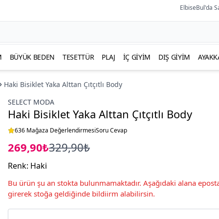
ElbiseBul'da S
M
BÜYÜK BEDEN
TESETTÜR
PLAJ
İÇ GIYIM
DIŞ GIYIM
AYAKK
Haki Bisiklet Yaka Alttan Çıtçıtlı Body
SELECT MODA
Haki Bisiklet Yaka Alttan Çıtçıtlı Body
636 Mağaza Değerlendirmesi
Soru Cevap
269,90₺
329,90₺
Renk
:
Haki
Bu ürün şu an stokta bulunmamaktadır. Aşağıdaki alana eposta
girerek stoğa geldiğinde bildiirm alabilirsin.