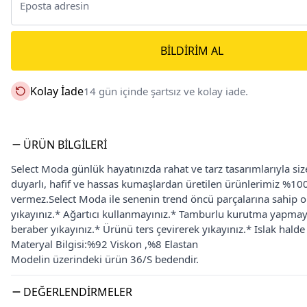
BILDIRIM AL
Kolay İade
14 gün içinde şartsız ve kolay iade.
ÜRÜN BILGILERI
Select Moda günlük hayatınızda rahat ve tarz tasarımlarıyla s
duyarlı, hafif ve hassas kumaşlardan üretilen ürünlerimiz %100 
vermez.Select Moda ile senenin trend öncü parçalarına sahip ol
yıkayınız.* Ağartıcı kullanmayınız.* Tamburlu kurutma yapmayı
beraber yıkayınız.* Ürünü ters çevirerek yıkayınız.* Islak halde
Materyal Bilgisi:%92 Viskon ,%8 Elastan
Modelin üzerindeki ürün 36/S bedendir.
DEĞERLENDIRMELER