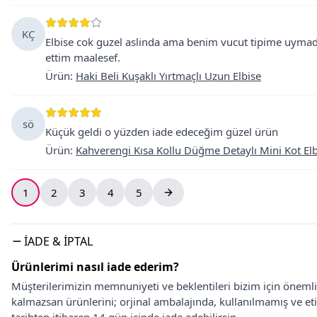
KÇ
Elbise cok guzel aslinda ama benim vucut tipime uymadi
ettim maalesef.
Ürün
:
Haki Beli Kuşaklı Yırtmaçlı Uzun Elbise
sö
Küçük geldi o yüzden iade edeceğim güzel ürün
Ürün
:
Kahverengi Kısa Kollu Düğme Detaylı Mini Kot Elb
1
2
3
4
5
İADE & İPTAL
Ürünlerimi nasıl iade ederim?
Müşterilerimizin memnuniyeti ve beklentileri bizim için önem
kalmazsan ürünlerini; orjinal ambalajında, kullanılmamış ve eti