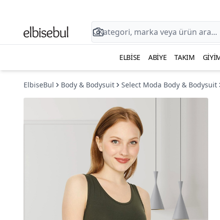
ELBISE
ABIYE
TAKIM
GIYI
ElbiseBul
Body & Bodysuit
Select Moda Body & Bodysuit