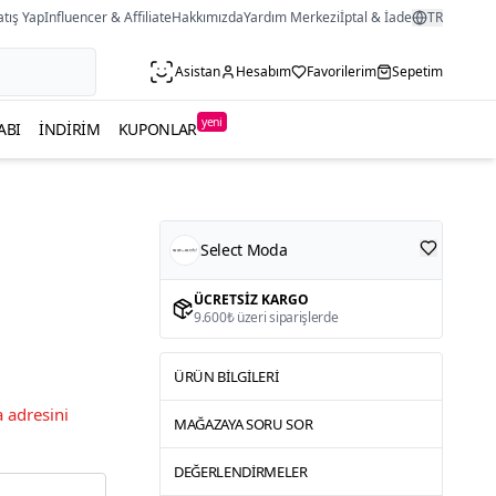
atış Yap
Influencer & Affiliate
Hakkımızda
Yardım Merkezi
İptal & İade
TR
Asistan
Hesabım
Favorilerim
Sepetim
yeni
ABI
İNDIRIM
KUPONLAR
Select Moda
ÜCRETSIZ KARGO
9.600₺ üzeri siparişlerde
ÜRÜN BILGILERI
 adresini
MAĞAZAYA SORU SOR
DEĞERLENDIRMELER