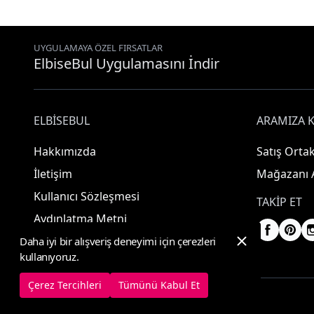
UYGULAMAYA ÖZEL FIRSATLAR
ElbiseBul Uygulamasını İndir
ELBISEBUL
ARAMIZA K
Hakkımızda
Satış Ortak
İletişim
Mağazanı 
Kullanıcı Sözleşmesi
TAKIP ET
Aydınlatma Metni
Daha iyi bir alışveriş deneyimi için çerezleri
kullanıyoruz.
Çerez Tercihleri
Tümünü Kabul Et
© 2025 ElbiseBul -
Her Hakkı Saklıdır