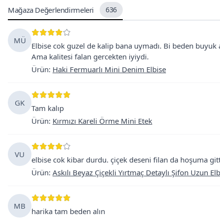
Mağaza Değerlendirmeleri
636
MÜ
Elbise cok guzel de kalip bana uymadı. Bi beden buyuk
Ama kalitesi falan gercekten iyiydi.
Ürün
:
Haki Fermuarlı Mini Denim Elbise
GK
Tam kalıp
Ürün
:
Kırmızı Kareli Örme Mini Etek
VU
elbise cok kibar durdu. çiçek deseni filan da hoşuma gitti
Ürün
:
Askılı Beyaz Çiçekli Yırtmaç Detaylı Şifon Uzun Elb
MB
harika tam beden alın