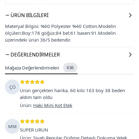
ÜRÜN BILGILERI
Materyal Bilgisi: %60 Polyester %40 Cotton.Modelin
ölçüleri:Boy:178 göğüs:84 bel:61 basen:91.Modelin
üzerindeki ürün 36/S bedendir.
DEĞERLENDIRMELER
Mağaza Değerlendirmeleri
636
ÇÖ
Ürün gerçekten harika. 60 kilo 163 boy 38 beden
aldım tam oldu
Ürün
:
Haki Mini Kot Etek
MM
SUPER URUN
Ürün
:
Siyah Regular Düğme Detaylı Dokuma Yelek