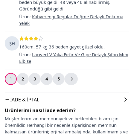
beden büyük geldi. 48 veya 46 alınabilirmiş.
Göründüğü gibi geldi.
Ürün
:
Kahverengi Regular Düğme Detaylı Dokuma
Yelek
ŞH
160cm, 57 kg 36 beden gayet güzel oldu.
Ürün
:
Lacivert V Yaka Fırfır Ve Gipe Detaylı Şifon Mini
Elbise
1
2
3
4
5
İADE & İPTAL
Ürünlerimi nasıl iade ederim?
Müşterilerimizin memnuniyeti ve beklentileri bizim için
önemlidir. Herhangi bir nedenle siparişinden memnun
kalmazsan ürünlerini; orjinal ambalajında, kullanılmamış ve