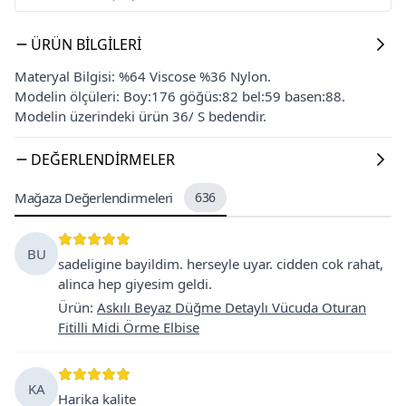
ÜRÜN BILGILERI
Materyal Bilgisi: %64 Viscose %36 Nylon.
Modelin ölçüleri: Boy:176 göğüs:82 bel:59 basen:88.
Modelin üzerindeki ürün 36/ S bedendir.
DEĞERLENDIRMELER
Mağaza Değerlendirmeleri
636
BU
sadeligine bayildim. herseyle uyar. cidden cok rahat,
alinca hep giyesim geldi.
Ürün
:
Askılı Beyaz Düğme Detaylı Vücuda Oturan
Fitilli Midi Örme Elbise
KA
Harika kalite