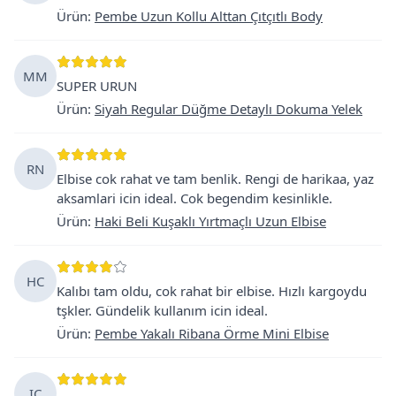
Ürün
:
Pembe Uzun Kollu Alttan Çıtçıtlı Body
MM
SUPER URUN
Ürün
:
Siyah Regular Düğme Detaylı Dokuma Yelek
RN
Elbise cok rahat ve tam benlik. Rengi de harikaa, yaz
aksamlari icin ideal. Cok begendim kesinlikle.
Ürün
:
Haki Beli Kuşaklı Yırtmaçlı Uzun Elbise
HC
Kalıbı tam oldu, cok rahat bir elbise. Hızlı kargoydu
tşkler. Gündelik kullanım icin ideal.
Ürün
:
Pembe Yakalı Ribana Örme Mini Elbise
IÇ