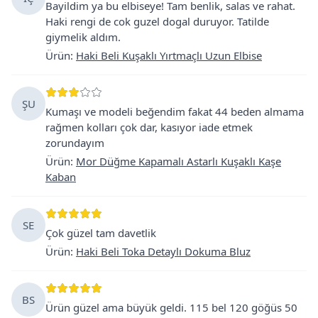
Bayildim ya bu elbiseye! Tam benlik, salas ve rahat.
Haki rengi de cok guzel dogal duruyor. Tatilde
giymelik aldım.
Ürün
:
Haki Beli Kuşaklı Yırtmaçlı Uzun Elbise
ŞU
Kumaşı ve modeli beğendim fakat 44 beden almama
rağmen kolları çok dar, kasıyor iade etmek
zorundayım
Ürün
:
Mor Düğme Kapamalı Astarlı Kuşaklı Kaşe
Kaban
SE
Çok güzel tam davetlik
Ürün
:
Haki Beli Toka Detaylı Dokuma Bluz
BS
Ürün güzel ama büyük geldi. 115 bel 120 göğüs 50