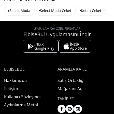
Select Moda
Select Moda Ceket
Keten Ceket
B
UYGULAMAYA ÖZEL FIRSATLAR
ElbiseBul Uygulamasını İndir
İNDİR
İNDİR
Google Play
App Store
ELBISEBUL
ARAMIZA KATIL
Hakkımızda
Satış Ortaklığı
İletişim
Mağazanı Aç
Kullanıcı Sözleşmesi
TAKIP ET
Aydınlatma Metni