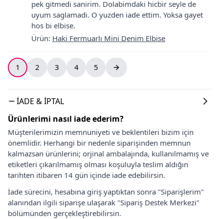
pek gitmedi sanirim. Dolabimdaki hicbir seyle de
uyum saglamadi. O yuzden iade ettim. Yoksa gayet
hos bi elbise.
Ürün
:
Haki Fermuarlı Mini Denim Elbise
1
2
3
4
5
İADE & İPTAL
Ürünlerimi nasıl iade ederim?
Müşterilerimizin memnuniyeti ve beklentileri bizim için
önemlidir. Herhangi bir nedenle siparişinden memnun
kalmazsan ürünlerini; orjinal ambalajında, kullanılmamış ve
etiketleri çıkarılmamış olması koşuluyla teslim aldığın
tarihten itibaren 14 gün içinde iade edebilirsin.
İade sürecini, hesabına giriş yaptıktan sonra "Siparişlerim"
alanından ilgili siparişe ulaşarak "Sipariş Destek Merkezi"
bölümünden gerçekleştirebilirsin.