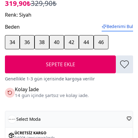
319,90₺
329,90₺
Renk
:
Siyah
Beden
Bedenimi Bul
34
36
38
40
42
44
46
SEPETE EKLE
Genellikle 1-3 gün içerisinde kargoya verilir
Kolay İade
14 gün içinde şartsız ve kolay iade.
Select Moda
ÜCRETSIZ KARGO
9.600₺ üzeri siparişlerde