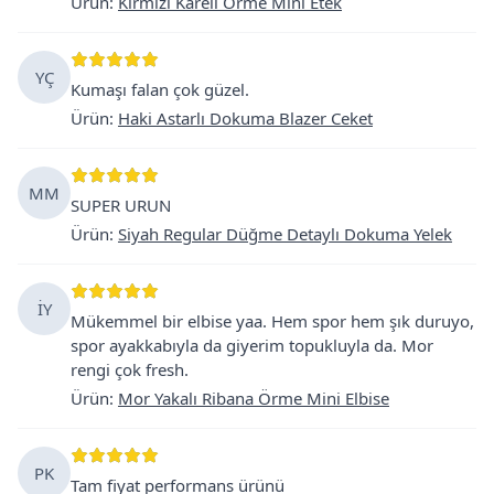
Ürün
:
Kırmızı Kareli Örme Mini Etek
YÇ
Kumaşı falan çok güzel.
Ürün
:
Haki Astarlı Dokuma Blazer Ceket
MM
SUPER URUN
Ürün
:
Siyah Regular Düğme Detaylı Dokuma Yelek
İY
Mükemmel bir elbise yaa. Hem spor hem şık duruyo,
spor ayakkabıyla da giyerim topukluyla da. Mor
rengi çok fresh.
Ürün
:
Mor Yakalı Ribana Örme Mini Elbise
PK
Tam fiyat performans ürünü