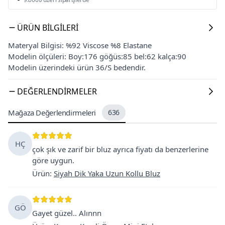
ÜRÜN BILGILERI
Materyal Bilgisi: %92 Viscose %8 Elastane
Modelin ölçüleri: Boy:176 göğüs:85 bel:62 kalça:90
Modelin üzerindeki ürün 36/S bedendir.
DEĞERLENDIRMELER
Mağaza Değerlendirmeleri
636
HÇ
çok şık ve zarif bir bluz ayrıca fiyatı da benzerlerine
göre uygun.
Ürün
:
Siyah Dik Yaka Uzun Kollu Bluz
GÖ
Gayet güzel.. Alınnn