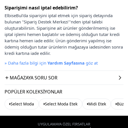
Siparişimi nasıl iptal edebilirim?
ElbiseBul'da siparişini iptal etmek için sipariş detayında
bulunan "Sipariş Destek Merkezi"'nden iptal talebi
oluşturabilirsin. Siparişine ait ürünler gönderilmemiş ise
iptal işlemi hemen başlatılır ve ödemiş olduğun tutar kredi
kartına hemen iade edilir. Ürün gönderimi yapılmış ise
ödemiş olduğun tutar ürünlerin mağazaya iadesinden sonra
kredi kartına iade edilir.
»
Daha fazla bilgi için
Yardım Sayfasına
göz at
MAĞAZAYA SORU SOR
POPÜLER KOLEKSIYONLAR
Select Moda
Select Moda Etek
Midi Etek
Büzgü
UYGULAMAYA ÖZEL FIRSATLAR