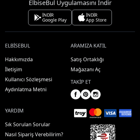
ElbiseBul Uygulamasını İndir
İNDİR
İNDİR
Google Play
App Store
ELBISEBUL
ARAMIZA KATIL
Hakkımızda
Satış Ortaklığı
İletişim
Mağazanı Aç
Kullanıcı Sözleşmesi
TAKIP ET
Aydınlatma Metni
YARDIM
Sık Sorulan Sorular
Nasıl Sipariş Verebilirim?