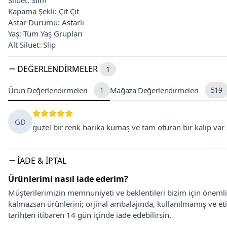
Siluet: Slim
Kapama Şekli: Çıt Çıt
Astar Durumu: Astarlı
Yaş: Tüm Yaş Grupları
Alt Siluet: Slip
DEĞERLENDIRMELER
1
Ürün Değerlendirmeleri
1
Mağaza Değerlendirmeleri
519
GD
güzel bir renk harika kumaş ve tam oturan bir kalıp var ş
İADE & İPTAL
Ürünlerimi nasıl iade ederim?
Müşterilerimizin memnuniyeti ve beklentileri bizim için önem
kalmazsan ürünlerini; orjinal ambalajında, kullanılmamış ve eti
tarihten itibaren 14 gün içinde iade edebilirsin.