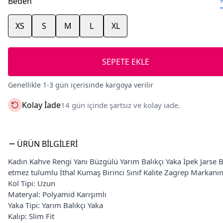
Beden
XS
S
M
L
XL
SEPETE EKLE
Genellikle 1-3 gün içerisinde kargoya verilir
Kolay İade
14 gün içinde şartsız ve kolay iade.
ÜRÜN BILGILERI
Kadın Kahve Rengi Yanı Büzgülü Yarım Balıkçı Yaka İpek Jarse B
etmez tulumlu İthal Kumaş Birinci Sınıf Kalite Zagrep Markanın 
Kol Tipi: Uzun
Materyal: Polyamid Karışımlı
Yaka Tipi: Yarım Balıkçı Yaka
Kalıp: Slim Fit