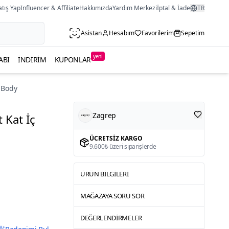
atış Yap
Influencer & Affiliate
Hakkımızda
Yardım Merkezi
İptal & İade
TR
Asistan
Hesabım
Favorilerim
Sepetim
yeni
ABI
İNDIRIM
KUPONLAR
e Body
Zagrep
 Kat İç
ÜCRETSIZ KARGO
9.600₺ üzeri siparişlerde
ÜRÜN BILGILERI
MAĞAZAYA SORU SOR
DEĞERLENDIRMELER