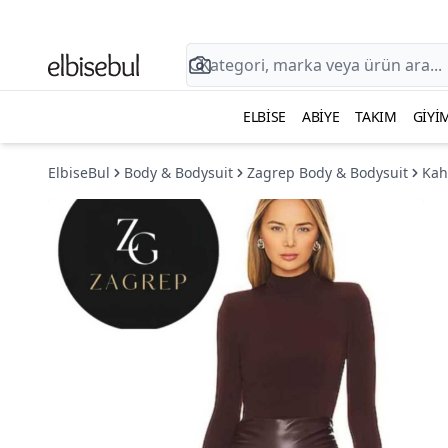
ELBISE
ABIYE
TAKIM
GIYI
ElbiseBul
Body & Bodysuit
Zagrep Body & Bodysuit
Kah