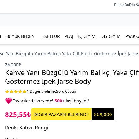
ElbiseBul'da S
M
BÜYÜK BEDEN
TESETTÜR
PLAJ
İÇ GIYIM
DIŞ GIYIM
AYAKK
ve Yanı Büzgülü Yarım Balıkçı Yaka Çift Kat İç Göstermez İpek Jars
ZAGREP
Kahve Yanı Büzgülü Yarım Balıkçı Yaka Çift
Göstermez İpek Jarse Body
1 Değerlendirme
Soru Cevap
Favorilerde zirvede!
500+
kişi bayıldı!
825,55₺
DİĞER PAZARYERLERİNDE
869,00₺
Renk
:
Kahve Rengi