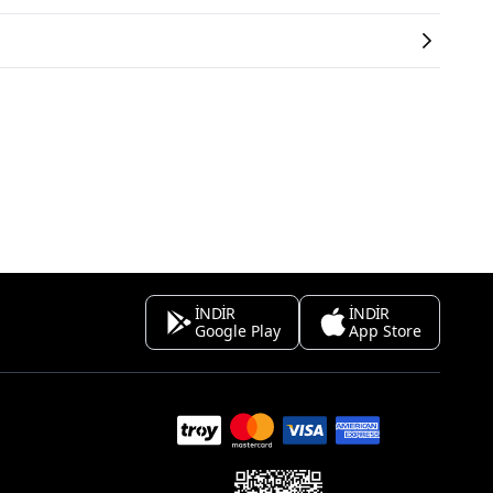
İNDİR
İNDİR
Google Play
App Store