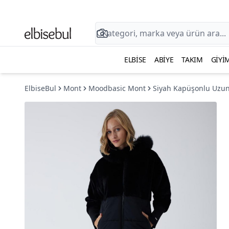
ELBISE
ABIYE
TAKIM
GIYI
ElbiseBul
Mont
Moodbasic Mont
Siyah Kapüşonlu Uzu