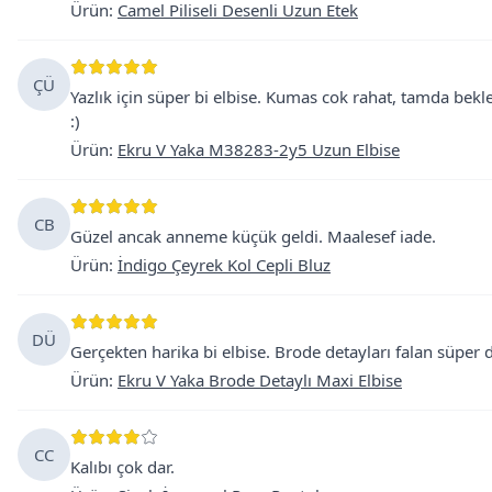
Ürün
:
Camel Piliseli Desenli Uzun Etek
ÇÜ
Yazlık için süper bi elbise. Kumas cok rahat, tamda bek
:)
Ürün
:
Ekru V Yaka M38283-2y5 Uzun Elbise
CB
Güzel ancak anneme küçük geldi. Maalesef iade.
Ürün
:
İndigo Çeyrek Kol Cepli Bluz
DÜ
Gerçekten harika bi elbise. Brode detayları falan süper 
Ürün
:
Ekru V Yaka Brode Detaylı Maxi Elbise
CC
Kalıbı çok dar.