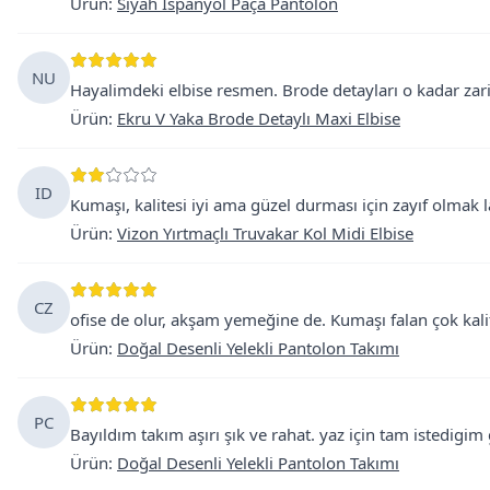
Ürün
:
Siyah İspanyol Paça Pantolon
NU
Hayalimdeki elbise resmen. Brode detayları o kadar zarif
Ürün
:
Ekru V Yaka Brode Detaylı Maxi Elbise
ID
Kumaşı, kalitesi iyi ama güzel durması için zayıf olmak 
Ürün
:
Vizon Yırtmaçlı Truvakar Kol Midi Elbise
CZ
ofise de olur, akşam yemeğine de. Kumaşı falan çok kalitel
Ürün
:
Doğal Desenli Yelekli Pantolon Takımı
PC
Bayıldım takım aşırı şık ve rahat. yaz için tam istedigim
Ürün
:
Doğal Desenli Yelekli Pantolon Takımı