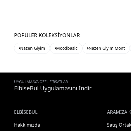
POPÜLER KOLEKSIYONLAR
Nazen Giyim
Moodbasic
Nazen Giyim Mont
UYGULAMAYA ÖZEL FIRSATLAR
ElbiseBul Uygulamasını İndir
ELBISEBUL
ARAMIZA K
Hakkımızda
Satış Ortak