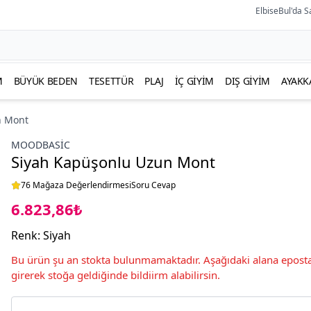
ElbiseBul'da S
M
BÜYÜK BEDEN
TESETTÜR
PLAJ
İÇ GIYIM
DIŞ GIYIM
AYAKK
n Mont
MOODBASIC
Siyah Kapüşonlu Uzun Mont
76 Mağaza Değerlendirmesi
Soru Cevap
6.823,86₺
Renk
:
Siyah
Bu ürün şu an stokta bulunmamaktadır. Aşağıdaki alana eposta
girerek stoğa geldiğinde bildiirm alabilirsin.