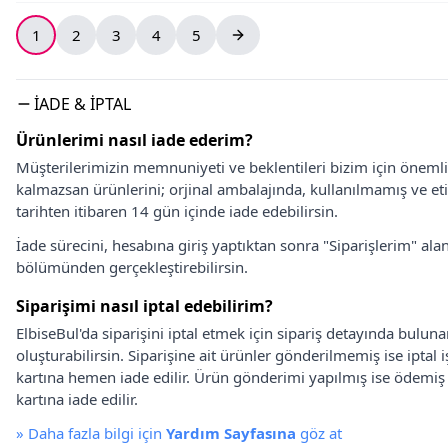
1
2
3
4
5
İADE & İPTAL
Ürünlerimi nasıl iade ederim?
Müşterilerimizin memnuniyeti ve beklentileri bizim için önem
kalmazsan ürünlerini; orjinal ambalajında, kullanılmamış ve eti
tarihten itibaren 14 gün içinde iade edebilirsin.
İade sürecini, hesabına giriş yaptıktan sonra "Siparişlerim" alan
bölümünden gerçekleştirebilirsin.
Siparişimi nasıl iptal edebilirim?
ElbiseBul'da siparişini iptal etmek için sipariş detayında bulun
oluşturabilirsin. Siparişine ait ürünler gönderilmemiş ise iptal
kartına hemen iade edilir. Ürün gönderimi yapılmış ise ödemi
kartına iade edilir.
»
Daha fazla bilgi için
Yardım Sayfasına
göz at