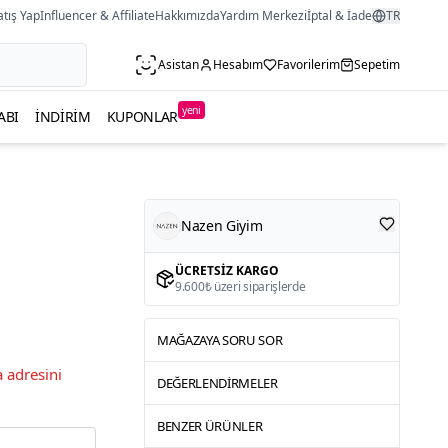
atış Yap
Influencer & Affiliate
Hakkımızda
Yardım Merkezi
İptal & İade
TR
Asistan
Hesabım
Favorilerim
Sepetim
yeni
ABI
İNDIRIM
KUPONLAR
Nazen Giyim
ÜCRETSIZ KARGO
9.600₺ üzeri siparişlerde
MAĞAZAYA SORU SOR
 adresini
DEĞERLENDIRMELER
BENZER ÜRÜNLER