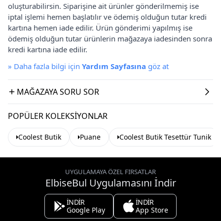
oluşturabilirsin. Siparişine ait ürünler gönderilmemiş ise
iptal işlemi hemen başlatılır ve ödemiş olduğun tutar kredi
kartına hemen iade edilir. Ürün gönderimi yapılmış ise
ödemiş olduğun tutar ürünlerin mağazaya iadesinden sonra
kredi kartına iade edilir.
»
Daha fazla bilgi için
Yardım Sayfasına
göz at
MAĞAZAYA SORU SOR
POPÜLER KOLEKSIYONLAR
Coolest Butik
Puane
Coolest Butik Tesettür Tunik
UYGULAMAYA ÖZEL FIRSATLAR
ElbiseBul Uygulamasını İndir
İNDİR
İNDİR
Google Play
App Store