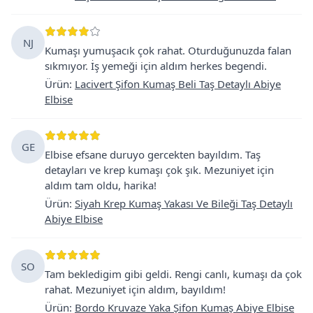
NJ
Kumaşı yumuşacık çok rahat. Oturduğunuzda falan
sıkmıyor. İş yemeği için aldım herkes begendi.
Ürün
:
Lacivert Şifon Kumaş Beli Taş Detaylı Abiye
Elbise
GE
Elbise efsane duruyo gercekten bayıldım. Taş
detayları ve krep kumaşı çok şık. Mezuniyet için
aldım tam oldu, harika!
Ürün
:
Siyah Krep Kumaş Yakası Ve Bileği Taş Detaylı
Abiye Elbise
SO
Tam bekledigim gibi geldi. Rengi canlı, kumaşı da çok
rahat. Mezuniyet için aldım, bayıldım!
Ürün
:
Bordo Kruvaze Yaka Şifon Kumaş Abiye Elbise