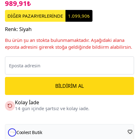
989,91₺
DİĞER PAZARYERLERİNDE
1.099,90₺
Renk
:
Siyah
Bu ürün şu an stokta bulunmamaktadır. Aşağıdaki alana
eposta adresini girerek stoğa geldiğinde bildiirm alabilirsin.
BILDIRIM AL
Kolay İade
14 gün içinde şartsız ve kolay iade.
Coolest Butik