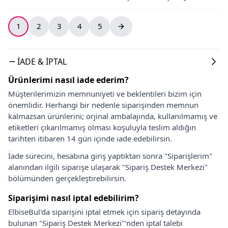
1
2
3
4
5
İADE & İPTAL
Ürünlerimi nasıl iade ederim?
Müşterilerimizin memnuniyeti ve beklentileri bizim için
önemlidir. Herhangi bir nedenle siparişinden memnun
kalmazsan ürünlerini; orjinal ambalajında, kullanılmamış ve
etiketleri çıkarılmamış olması koşuluyla teslim aldığın
tarihten itibaren 14 gün içinde iade edebilirsin.
İade sürecini, hesabına giriş yaptıktan sonra "Siparişlerim"
alanından ilgili siparişe ulaşarak "Sipariş Destek Merkezi"
bölümünden gerçekleştirebilirsin.
Siparişimi nasıl iptal edebilirim?
ElbiseBul'da siparişini iptal etmek için sipariş detayında
bulunan "Sipariş Destek Merkezi"'nden iptal talebi