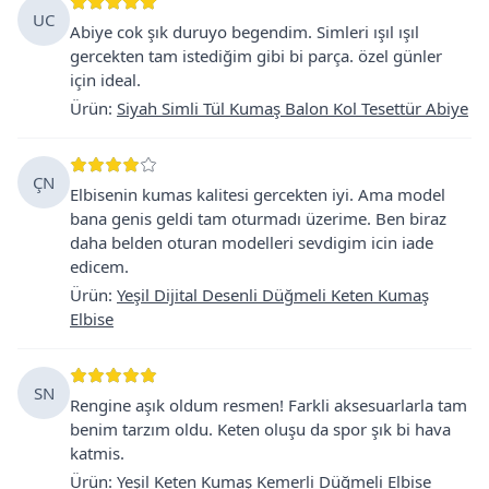
UC
Abiye cok şık duruyo begendim. Simleri ışıl ışıl
gercekten tam istediğim gibi bi parça. özel günler
için ideal.
Ürün
:
Siyah Simli Tül Kumaş Balon Kol Tesettür Abiye
ÇN
Elbisenin kumas kalitesi gercekten iyi. Ama model
bana genis geldi tam oturmadı üzerime. Ben biraz
daha belden oturan modelleri sevdigim icin iade
edicem.
Ürün
:
Yeşil Dijital Desenli Düğmeli Keten Kumaş
Elbise
SN
Rengine aşık oldum resmen! Farkli aksesuarlarla tam
benim tarzım oldu. Keten oluşu da spor şık bi hava
katmis.
Ürün
:
Yeşil Keten Kumaş Kemerli Düğmeli Elbise