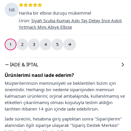
NB
Harika bir elbise duruşu mükemmel
Ürün
:
Siyah Scuba Kumaş Askı Taş Detay İnce Askılı
Yırtmaçlı Mini Abiye Elbise
1
2
3
4
5
İADE & İPTAL
Ürünlerimi nasıl iade ederim?
Müşterilerimizin memnuniyeti ve beklentileri bizim için
önemlidir. Herhangi bir nedenle siparişinden memnun
kalmazsan ürünlerini; orjinal ambalajında, kullanılmamış ve
etiketleri çıkarılmamış olması koşuluyla teslim aldığın
tarihten itibaren 14 gün içinde iade edebilirsin.
İade sürecini, hesabına giriş yaptıktan sonra "Siparişlerim"
alanından ilgili siparişe ulaşarak "Sipariş Destek Merkezi"