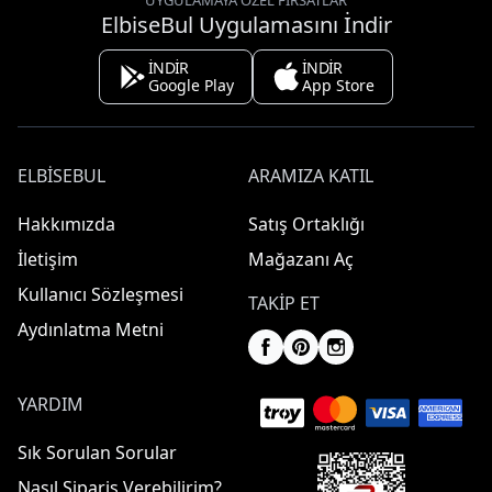
UYGULAMAYA ÖZEL FIRSATLAR
ElbiseBul Uygulamasını İndir
İNDİR
İNDİR
Google Play
App Store
ELBISEBUL
ARAMIZA KATIL
Hakkımızda
Satış Ortaklığı
İletişim
Mağazanı Aç
Kullanıcı Sözleşmesi
TAKIP ET
Aydınlatma Metni
YARDIM
Sık Sorulan Sorular
Nasıl Sipariş Verebilirim?