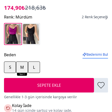
174,90₺
218,63₺
Renk
:
Mürdüm
2 Renk Seçeneği
Beden
Bedenimi Bul
S
M
L
Son 1
SEPETE EKLE
Genellikle 1-3 gün içerisinde kargoya verilir
Kolay İade
14 gün içinde şartsız ve kolay iade.