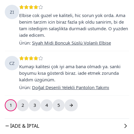
ZI
Elbise cok guzel ve kaliteli, hic sorun yok orda. Ama
benim tarzim icin biraz fazla şık oldu sanirim, bi de
tam istedigim salaşlikta durmadi ustumde. O yuzden
iade edicem.
Ürün
:
Siyah Midi Boncuk Süslü Volanlı Elbise
CZ
Kumaşı kalitesi çok iyi ama bana olmadı ya. sanki
boyumu kısa gösterdi biraz. iade etmek zorunda
kaldım üzgünüm.
Ürün
:
Doğal Desenli Yelekli Pantolon Takımı
1
2
3
4
5
İADE & İPTAL