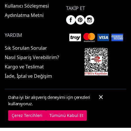
Kullanıcı Sözleşmesi
TAKIP ET
Aydınlatma Metni
YARDIM
Sık Sorulan Sorular
Nasıl Sipariş Verebilirim?
Kargo ve Teslimat
İade, İptal ve Değişim
Daha iyi bir alışveriş deneyimi için çerezleri
© 2025 ElbiseBul -
Her Hakkı Saklıdır
kullanıyoruz.
Çerez Tercihleri
Çerez Politikası
Çerez Tercihleri
Tümünü Kabul Et