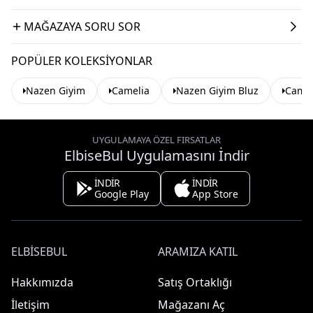
MAĞAZAYA SORU SOR
POPÜLER KOLEKSIYONLAR
Nazen Giyim
Camelia
Nazen Giyim Bluz
Camel
UYGULAMAYA ÖZEL FIRSATLAR
ElbiseBul Uygulamasını İndir
İNDİR
İNDİR
Google Play
App Store
ELBISEBUL
ARAMIZA KATIL
Hakkımızda
Satış Ortaklığı
İletişim
Mağazanı Aç