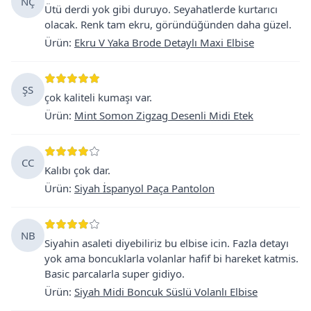
NÇ
Ütü derdi yok gibi duruyo. Seyahatlerde kurtarıcı
olacak. Renk tam ekru, göründüğünden daha güzel.
Ürün
:
Ekru V Yaka Brode Detaylı Maxi Elbise
ŞS
çok kaliteli kumaşı var.
Ürün
:
Mint Somon Zigzag Desenli Midi Etek
CC
Kalıbı çok dar.
Ürün
:
Siyah İspanyol Paça Pantolon
NB
Siyahin asaleti diyebiliriz bu elbise icin. Fazla detayı
yok ama boncuklarla volanlar hafif bi hareket katmis.
Basic parcalarla super gidiyo.
Ürün
:
Siyah Midi Boncuk Süslü Volanlı Elbise