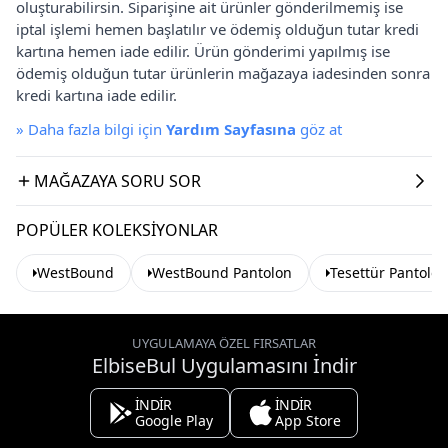
oluşturabilirsin. Siparişine ait ürünler gönderilmemiş ise
iptal işlemi hemen başlatılır ve ödemiş olduğun tutar kredi
kartına hemen iade edilir. Ürün gönderimi yapılmış ise
ödemiş olduğun tutar ürünlerin mağazaya iadesinden sonra
kredi kartına iade edilir.
»
Daha fazla bilgi için
Yardım Sayfasına
göz at
MAĞAZAYA SORU SOR
POPÜLER KOLEKSIYONLAR
WestBound
WestBound Pantolon
Tesettür Pantolon
UYGULAMAYA ÖZEL FIRSATLAR
ElbiseBul Uygulamasını İndir
İNDİR
İNDİR
Google Play
App Store