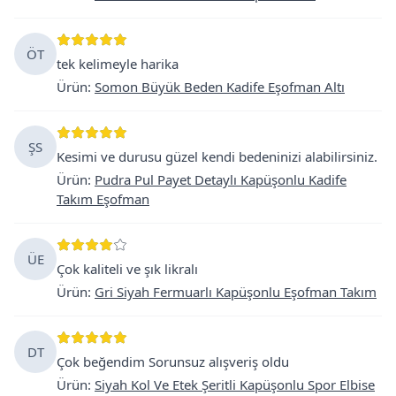
ÖT
tek kelimeyle harika
Ürün
:
Somon Büyük Beden Kadife Eşofman Altı
ŞS
Kesimi ve durusu güzel kendi bedeninizi alabilirsiniz.
Ürün
:
Pudra Pul Payet Detaylı Kapüşonlu Kadife
Takım Eşofman
ÜE
Çok kaliteli ve şık likralı
Ürün
:
Gri Siyah Fermuarlı Kapüşonlu Eşofman Takım
DT
Çok beğendim Sorunsuz alışveriş oldu
Ürün
:
Siyah Kol Ve Etek Şeritli Kapüşonlu Spor Elbise