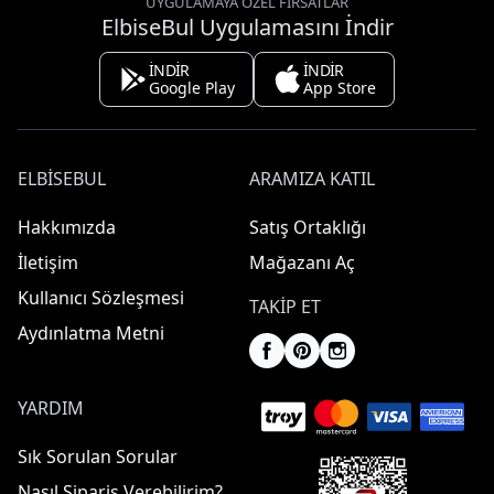
UYGULAMAYA ÖZEL FIRSATLAR
ElbiseBul Uygulamasını İndir
İNDİR
İNDİR
Google Play
App Store
ELBISEBUL
ARAMIZA KATIL
Hakkımızda
Satış Ortaklığı
İletişim
Mağazanı Aç
Kullanıcı Sözleşmesi
TAKIP ET
Aydınlatma Metni
YARDIM
Sık Sorulan Sorular
Nasıl Sipariş Verebilirim?