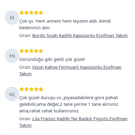
Kİ
Çok iyi. Hem annem hem teyzem aldı. Kendi
bedeninizi alın.
Ürün
:
Bordo Siyah Kadife Kapüşonlu Eşofman Takım
FN
Göründüğü gibi geldi çok güzel
Ürün
:
Vizon Kahve Fermuarlı Kapüşonlu Eşofman
Takım
GÇ
Çok güzel duruşu vs ,piyasadakilere göre pahalı
gelebilir,ama değer,2 tane yerine 1 tane alırsınız
ama,rahat rahat kullanırsınız
Ürün
:
Lila Fransız Kadife Taş Baskılı Figürlü Eşofman
Takım