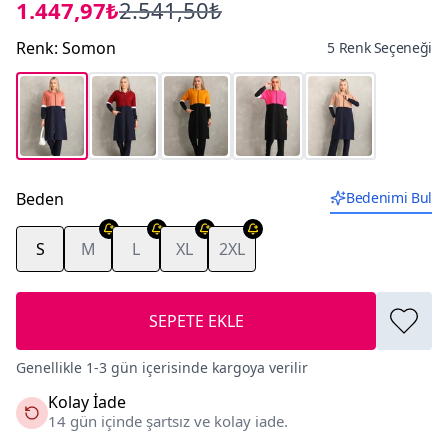
1.447,97₺
2.541,50₺
Renk
:
Somon
5 Renk Seçeneği
Beden
Bedenimi Bul
S
M
L
XL
2XL
SEPETE EKLE
Genellikle 1-3 gün içerisinde kargoya verilir
Kolay İade
14 gün içinde şartsız ve kolay iade.