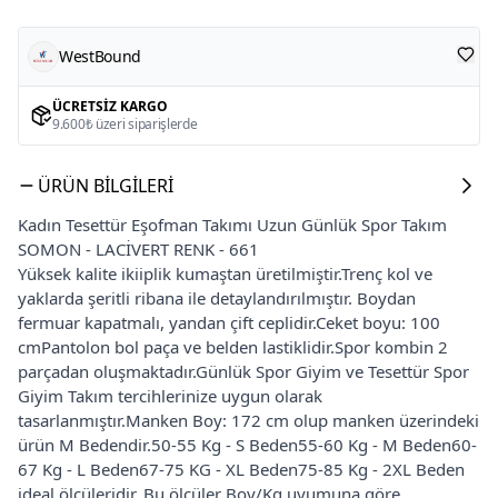
WestBound
ÜCRETSIZ KARGO
9.600₺ üzeri siparişlerde
ÜRÜN BILGILERI
Kadın Tesettür Eşofman Takımı Uzun Günlük Spor Takım
SOMON - LACİVERT RENK - 661
Yüksek kalite ikiiplik kumaştan üretilmiştir.Trenç kol ve
yaklarda şeritli ribana ile detaylandırılmıştır. Boydan
fermuar kapatmalı, yandan çift ceplidir.Ceket boyu: 100
cmPantolon bol paça ve belden lastiklidir.Spor kombin 2
parçadan oluşmaktadır.Günlük Spor Giyim ve Tesettür Spor
Giyim Takım tercihlerinize uygun olarak
tasarlanmıştır.Manken Boy: 172 cm olup manken üzerindeki
ürün M Bedendir.50-55 Kg - S Beden55-60 Kg - M Beden60-
67 Kg - L Beden67-75 KG - XL Beden75-85 Kg - 2XL Beden
ideal ölçüleridir. Bu ölçüler Boy/Kg uyumuna göre