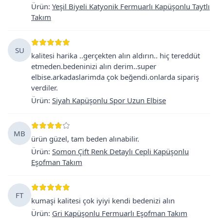
Ürün
:
Yeşil Biyeli Katyonik Fermuarlı Kapüşonlu Taytlı
Takım
SU
kalitesi harika ..gerçekten alın aldırın.. hiç tereddüt
etmeden.bedeninizi alın derim..super
elbise.arkadaslarimda çok beğendi.onlarda sipariş
verdiler.
Ürün
:
Siyah Kapüşonlu Spor Uzun Elbise
MB
ürün güzel, tam beden alınabilir.
Ürün
:
Somon Çift Renk Detaylı Cepli Kapüşonlu
Eşofman Takım
FT
kumaşi kalitesi çok iyiyi kendi bedenizi alın
Ürün
:
Gri Kapüşonlu Fermuarlı Eşofman Takım