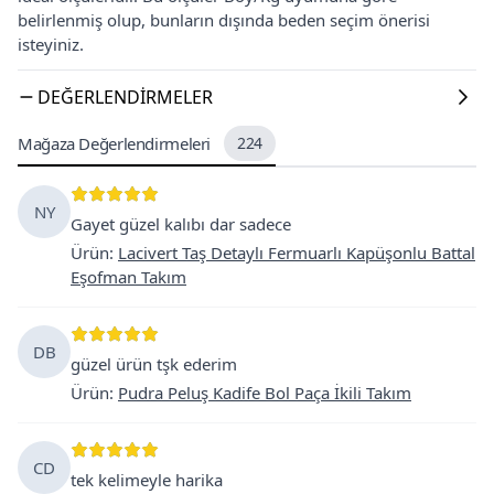
belirlenmiş olup, bunların dışında beden seçim önerisi
isteyiniz.
DEĞERLENDIRMELER
Mağaza Değerlendirmeleri
224
NY
Gayet güzel kalıbı dar sadece
Ürün
:
Lacivert Taş Detaylı Fermuarlı Kapüşonlu Battal
Eşofman Takım
DB
güzel ürün tşk ederim
Ürün
:
Pudra Peluş Kadife Bol Paça İkili Takım
CD
tek kelimeyle harika