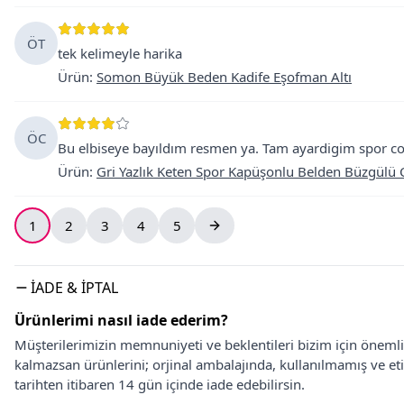
ÖT
tek kelimeyle harika
Ürün
:
Somon Büyük Beden Kadife Eşofman Altı
ÖC
Bu elbiseye bayıldım resmen ya. Tam ayardigim spor coo
Ürün
:
Gri Yazlık Keten Spor Kapüşonlu Belden Büzgülü C
1
2
3
4
5
İADE & İPTAL
Ürünlerimi nasıl iade ederim?
Müşterilerimizin memnuniyeti ve beklentileri bizim için önem
kalmazsan ürünlerini; orjinal ambalajında, kullanılmamış ve eti
tarihten itibaren 14 gün içinde iade edebilirsin.