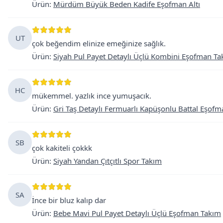
Ürün
:
Mürdüm Büyük Beden Kadife Eşofman Altı
UT
çok beğendim elinize emeğinize sağlık.
Ürün
:
Siyah Pul Payet Detaylı Üçlü Kombini Eşofman T
HC
mükemmel. yazlık ince yumuşacık.
Ürün
:
Gri Taş Detaylı Fermuarlı Kapüşonlu Battal Eşof
SB
çok kakiteli çokkk
Ürün
:
Siyah Yandan Çıtçıtlı Spor Takım
SA
İnce bir bluz kalıp dar
Ürün
:
Bebe Mavi Pul Payet Detaylı Üçlü Eşofman Takım