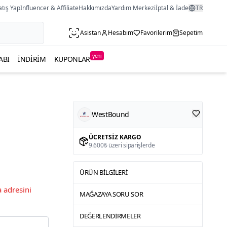
atış Yap
Influencer & Affiliate
Hakkımızda
Yardım Merkezi
İptal & İade
TR
Asistan
Hesabım
Favorilerim
Sepetim
yeni
ABI
İNDIRIM
KUPONLAR
WestBound
ÜCRETSIZ KARGO
9.600₺ üzeri siparişlerde
ÜRÜN BILGILERI
 adresini
MAĞAZAYA SORU SOR
DEĞERLENDIRMELER