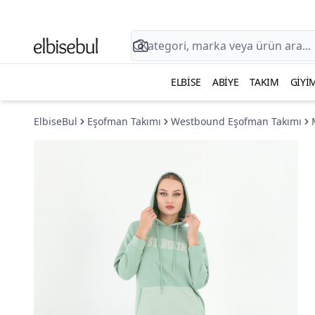
ELBISE
ABIYE
TAKIM
GIYI
ElbiseBul
Eşofman Takımı
Westbound Eşofman Takımı