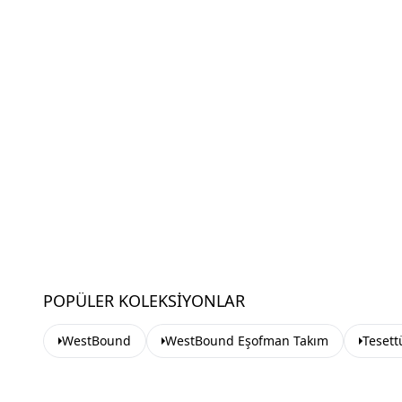
POPÜLER KOLEKSIYONLAR
WestBound
WestBound Eşofman Takım
Tesett