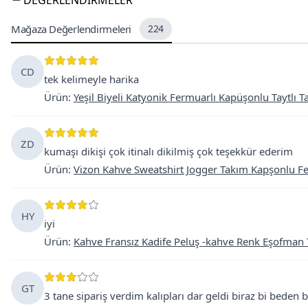
DEĞERLENDIRMELER
Mağaza Değerlendirmeleri
224
CD
tek kelimeyle harika
Ürün
:
Yeşil Biyeli Katyonik Fermuarlı Kapüşonlu Taytlı 
ZD
kumaşı dikişi çok itinalı dikilmiş çok teşekkür ederim
Ürün
:
Vizon Kahve Sweatshirt Jogger Takım Kapşonlu Fe
HY
iyi
Ürün
:
Kahve Fransız Kadife Peluş -kahve Renk Eşofman
GT
3 tane sipariş verdim kalıpları dar geldi biraz bi beden 