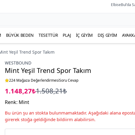
ElbiseBul'da S
M
BÜYÜK BEDEN
TESETTÜR
PLAJ
İÇ GIYIM
DIŞ GIYIM
AYAKK
Mint Yeşil Trend Spor Takım
WESTBOUND
Mint Yeşil Trend Spor Takım
224 Mağaza Değerlendirmesi
Soru Cevap
1.148,27₺
1.508,21₺
Renk
:
Mint
Bu ürün şu an stokta bulunmamaktadır. Aşağıdaki alana eposta
girerek stoğa geldiğinde bildiirm alabilirsin.