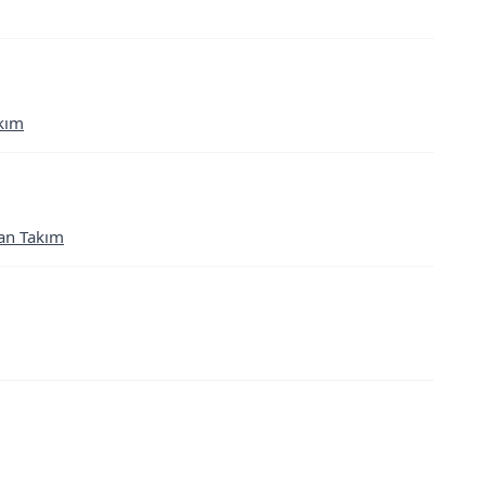
akım
man Takım