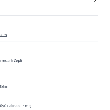
Takım
rmuarlı Cepli
 Takım
büyük alınabilir miş