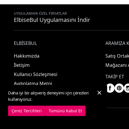
UYGULAMAYA ÖZEL FIRSATLAR
ElbiseBul Uygulamasını İndir
ELBISEBUL
ARAMIZA K
Hakkımızda
Satış Ortak
İletişim
Mağazanı 
Kullanıcı Sözleşmesi
TAKIP ET
Aydınlatma Metni
Daha iyi bir alışveriş deneyimi için çerezleri
kullanıyoruz.
Çerez Tercihleri
Tümünü Kabul Et
© 2025 ElbiseBul -
Her Hakkı Saklıdır