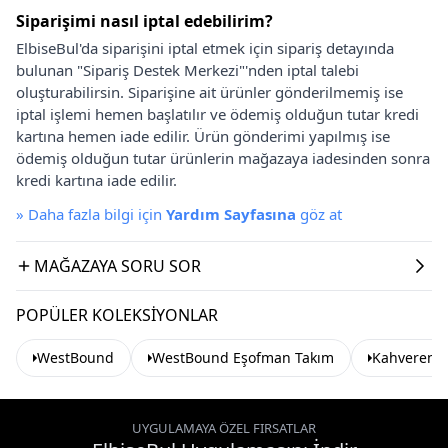
Siparişimi nasıl iptal edebilirim?
ElbiseBul'da siparişini iptal etmek için sipariş detayında
bulunan "Sipariş Destek Merkezi"'nden iptal talebi
oluşturabilirsin. Siparişine ait ürünler gönderilmemiş ise
iptal işlemi hemen başlatılır ve ödemiş olduğun tutar kredi
kartına hemen iade edilir. Ürün gönderimi yapılmış ise
ödemiş olduğun tutar ürünlerin mağazaya iadesinden sonra
kredi kartına iade edilir.
»
Daha fazla bilgi için
Yardım Sayfasına
göz at
MAĞAZAYA SORU SOR
POPÜLER KOLEKSIYONLAR
WestBound
WestBound Eşofman Takım
Kahverengi
UYGULAMAYA ÖZEL FIRSATLAR