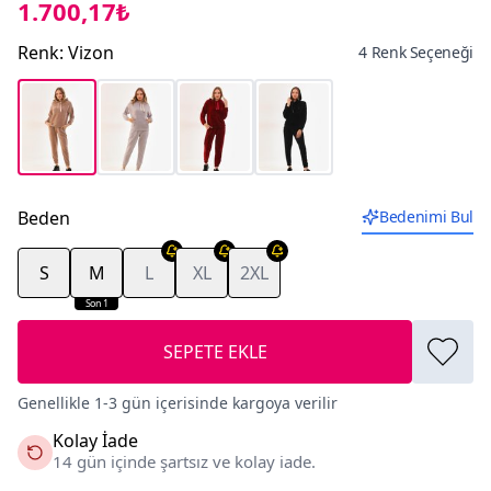
1.700,17₺
Renk
:
Vizon
4 Renk Seçeneği
Beden
Bedenimi Bul
S
M
L
XL
2XL
Son 1
SEPETE EKLE
Genellikle 1-3 gün içerisinde kargoya verilir
Kolay İade
14 gün içinde şartsız ve kolay iade.