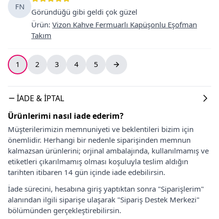
FN
Göründüğü gibi geldi çok güzel
Ürün
:
Vizon Kahve Fermuarlı Kapüşonlu Eşofman
Takım
1
2
3
4
5
İADE & İPTAL
Ürünlerimi nasıl iade ederim?
Müşterilerimizin memnuniyeti ve beklentileri bizim için
önemlidir. Herhangi bir nedenle siparişinden memnun
kalmazsan ürünlerini; orjinal ambalajında, kullanılmamış ve
etiketleri çıkarılmamış olması koşuluyla teslim aldığın
tarihten itibaren 14 gün içinde iade edebilirsin.
İade sürecini, hesabına giriş yaptıktan sonra "Siparişlerim"
alanından ilgili siparişe ulaşarak "Sipariş Destek Merkezi"
bölümünden gerçekleştirebilirsin.