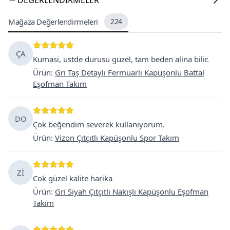
Mağaza Değerlendirmeleri
224
ÇA
Kumasi, ustde durusu guzel, tam beden alina bilir.
Ürün
:
Gri Taş Detaylı Fermuarlı Kapüşonlu Battal
Eşofman Takım
DO
Çok beğendim severek kullanıyorum.
Ürün
:
Vizon Çıtçıtlı Kapüşonlu Spor Takım
Zİ
Cok güzel kalite harika
Ürün
:
Gri Siyah Çıtçıtlı Nakışlı Kapüşonlu Eşofman
Takım