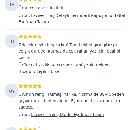
TE
Ürün çok güzel kaliteli
Ürün
:
Lacivert Taş Detaylı Fermuarlı Kapüşonlu Battal
Eşofman Takım
JH
Tek kelimeyle begendim! Tam bekledigim gibi spor
ve şik duruyo. Kumasida cok rahat, yaz için ideal bi
parca.
Ürün
:
Gri Yazlık Keten Spor Kapüşonlu Belden
Büzgülü Cepli Elbise
ÖY
Ürünün rengi, kumaşı harika. Normalde 38-40beden
giyiyorum L beden aldım. Eşofmanı bira z dar oldu
sadece.
Ürün
:
Lacivert Trenç Model Eşofman Takım