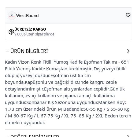
WestBound
ÜCRETSIZ KARGO
9.600₺ üzeri siparişlerde
ÜRÜN BILGILERI
Kadın Vizon Renk Fitilli Yumoş Kadife Eşofman Takımı - 651
Fitilli Yumoş Kadife Kumaştan üretilmiştir. Dış yüzeyi fitilli
olup iç yüzeyi düzdür.Eşofman üst 65 cm
boyunda.Kapüşonlu ve bağcıklıdır.Önde kangru ceple
detaylandırılmıştır.Eşofman altı yanlardan ceplidir.Günlük
kullanım, ev içi kullanım ve pijama amaçlı kullanıma
uygundur.Sonbahar Kış Sezonuna uygundur.Manken Boy:
1,73 cm üzerindeki ürün M Bedendir.50-55 Kg / S 55-60 Kg
/ M 60-67 Kg / L 67-75 Kg / XL 75 -85 Kg / 2XL Beden tercih
etmeleri uygundur.
DEĞERLENDIRMELER