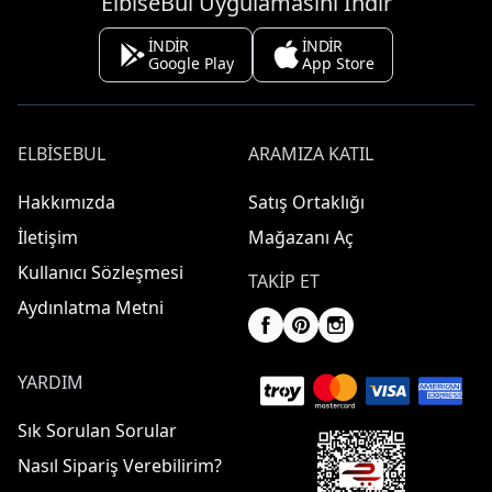
ElbiseBul Uygulamasını İndir
İNDİR
İNDİR
Google Play
App Store
ELBISEBUL
ARAMIZA KATIL
Hakkımızda
Satış Ortaklığı
İletişim
Mağazanı Aç
Kullanıcı Sözleşmesi
TAKIP ET
Aydınlatma Metni
YARDIM
Sık Sorulan Sorular
Nasıl Sipariş Verebilirim?