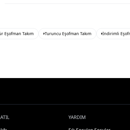
ür Eşofman Takım
Turuncu Eşofman Takım
İndirimli Eşo
ATIL
YARDIM