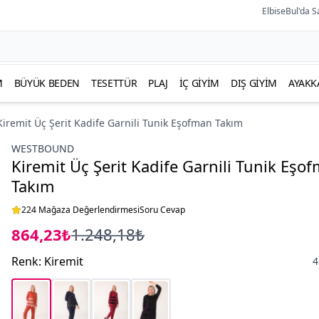
ElbiseBul'da S
M
BÜYÜK BEDEN
TESETTÜR
PLAJ
İÇ GIYIM
DIŞ GIYIM
AYAKK
Kiremit Üç Şerit Kadife Garnili Tunik Eşofman Takım
WESTBOUND
Kiremit Üç Şerit Kadife Garnili Tunik Eşo
Takım
224 Mağaza Değerlendirmesi
Soru Cevap
864,23₺
1.248,18₺
Renk
:
Kiremit
4