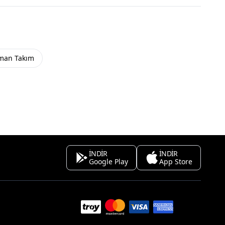
fman Takım
İNDİR
İNDİR
Google Play
App Store