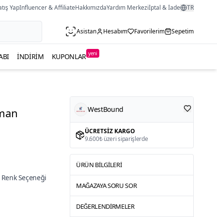
atış Yap
Influencer & Affiliate
Hakkımızda
Yardım Merkezi
İptal & İade
TR
Asistan
Hesabım
Favorilerim
Sepetim
yeni
ABI
İNDIRIM
KUPONLAR
WestBound
fman
ÜCRETSIZ KARGO
9.600₺ üzeri siparişlerde
ÜRÜN BILGILERI
 Renk Seçeneği
MAĞAZAYA SORU SOR
DEĞERLENDIRMELER