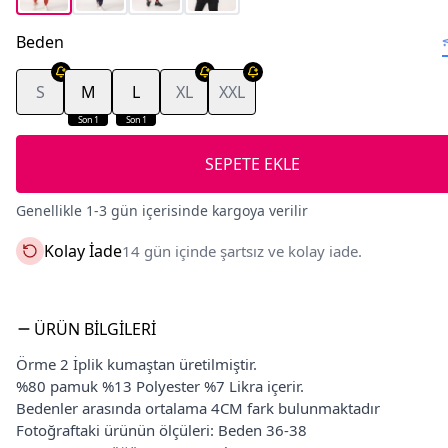
Beden
S
M
L
XL
XXL
Son 1
Son 1
SEPETE EKLE
Genellikle 1-3 gün içerisinde kargoya verilir
Kolay İade
14 gün içinde şartsız ve kolay iade.
ÜRÜN BILGILERI
Örme 2 İplik kumaştan üretilmiştir.
%80 pamuk %13 Polyester %7 Likra içerir.
Bedenler arasında ortalama 4CM fark bulunmaktadır
Fotoğraftaki ürünün ölçüleri: Beden 36-38