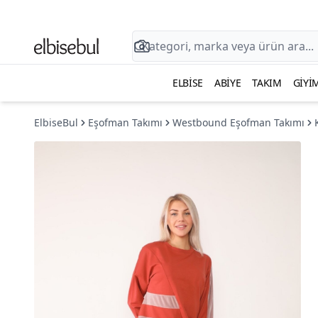
ELBISE
ABIYE
TAKIM
GIYI
ElbiseBul
Eşofman Takımı
Westbound Eşofman Takımı