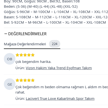
Boy: 90CM, Göğüs: 96CM , Bel:92, Basen:108
Beden: (S-36) (M-40) (L-44) (XL-48) (XXL-52)
Göğüs: S-96CM – M-100CM – L-104CM – XL-108CM – XXL-11
Basen: S-108CM – M-112CM – L-116CM – XL-120CM – XXL-1
Bel: S-92CM – M-96CM – L-100CM – XL-104CM – XXL-108CM
DEĞERLENDIRMELER
Mağaza Değerlendirmeleri
224
OB
çok begendim harika.
Ürün
:
Vizon Hakim Yaka Trend Eşofman Takım
GE
Çok beğendim m beden olmama rağmen L aldım m beden 
rahat.
Ürün
:
Lacivert True Love Kabartmalı Spor Takım