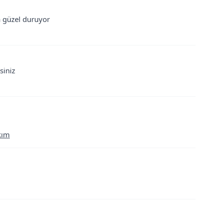
a güzel duruyor
siniz
kım