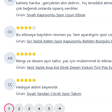
SU
kalitesi harika ..gerçekten alın aldırın.. hiç tereddüt e
çok beğendi.onlarda sipariş verdiler.
Ürün
:
Siyah Kapüşonlu Spor Uzun Elbise
ÖC
Bu elbiseye bayıldım resmen ya. Tam ayardigim spor coo
Ürün
:
Gri Yazlık Keten Spor Kapüşonlu Belden Büzgülü C
AB
Rengi ve deseni aşırı tatlııı. yaz için mükemmel bi elbise. 
Ürün
:
Yeşil Yazlık Kısa Kol Etnik Desen Viskon Tiril Plaj E
ÇÇ
Hedıyye aldım beyenıldı
Ürün
:
Siyah Yandan Çıtçıtlı Spor Takım
1
2
3
4
5