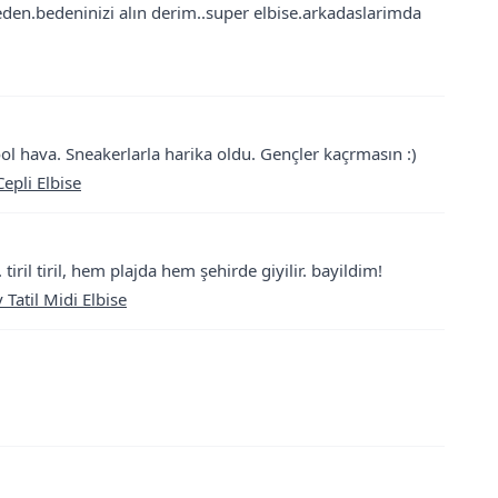
tmeden.bedeninizi alın derim..super elbise.arkadaslarimda
l hava. Sneakerlarla harika oldu. Gençler kaçrmasın :)
epli Elbise
tiril tiril, hem plajda hem şehirde giyilir. bayildim!
v Tatil Midi Elbise