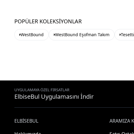
POPÜLER KOLEKSIYONLAR
WestBound
WestBound Eşofman Takım
Tesett
UYGULAMAYA ÖZEL FIRSATLAR
ElbiseBul Uygulamasını İndir
ELBISEBUL
ARAMIZA K