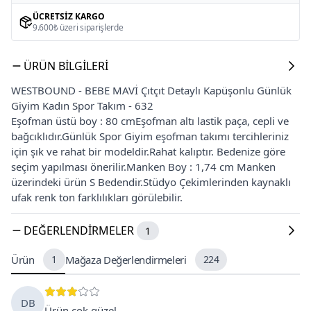
ÜCRETSIZ KARGO
9.600₺ üzeri siparişlerde
ÜRÜN BILGILERI
WESTBOUND - BEBE MAVİ Çıtçıt Detaylı Kapüşonlu Günlük
Giyim Kadın Spor Takım - 632
Eşofman üstü boy : 80 cmEşofman altı lastik paça, cepli ve
bağcıklıdır.Günlük Spor Giyim eşofman takımı tercihleriniz
için şık ve rahat bir modeldir.Rahat kalıptır. Bedenize göre
seçim yapılması önerilir.Manken Boy : 1,74 cm Manken
üzerindeki ürün S Bedendir.Stüdyo Çekimlerinden kaynaklı
ufak renk ton farklılıkları görülebilir.
DEĞERLENDIRMELER
1
Ürün
1
Mağaza Değerlendirmeleri
224
DB
Ürün çok güzel