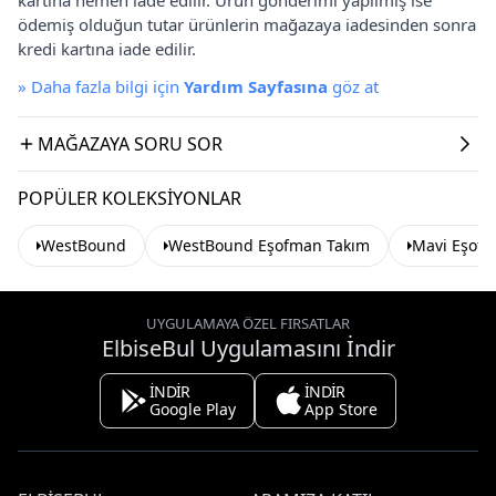
ödemiş olduğun tutar ürünlerin mağazaya iadesinden sonra
kredi kartına iade edilir.
»
Daha fazla bilgi için
Yardım Sayfasına
göz at
MAĞAZAYA SORU SOR
POPÜLER KOLEKSIYONLAR
WestBound
WestBound Eşofman Takım
Mavi Eşof
UYGULAMAYA ÖZEL FIRSATLAR
ElbiseBul Uygulamasını İndir
İNDİR
İNDİR
Google Play
App Store