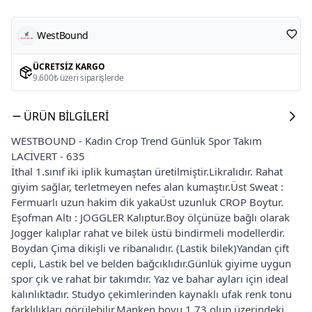
WestBound
ÜCRETSIZ KARGO
9.600₺ üzeri siparişlerde
ÜRÜN BILGILERI
WESTBOUND - Kadın Crop Trend Günlük Spor Takım
LACİVERT - 635
İthal 1.sınıf iki iplik kumaştan üretilmiştir.Likralıdır. Rahat
giyim sağlar, terletmeyen nefes alan kumaştır.Üst Sweat :
Fermuarlı uzun hakim dik yakaÜst uzunluk CROP Boytur.
Eşofman Altı : JOGGLER Kalıptur.Boy ölçünüze bağlı olarak
Jogger kalıplar rahat ve bilek üstü bindirmeli modellerdir.
Boydan Çima dikişli ve ribanalıdır. (Lastik bilek)Yandan çift
cepli, Lastik bel ve belden bağcıklıdır.Günlük giyime uygun
spor çık ve rahat bir takımdır. Yaz ve bahar ayları için ideal
kalınlıktadır. Studyo çekimlerinden kaynaklı ufak renk tonu
farklılıkları görülebilir.Manken boyu 1,73 olup üzerindeki