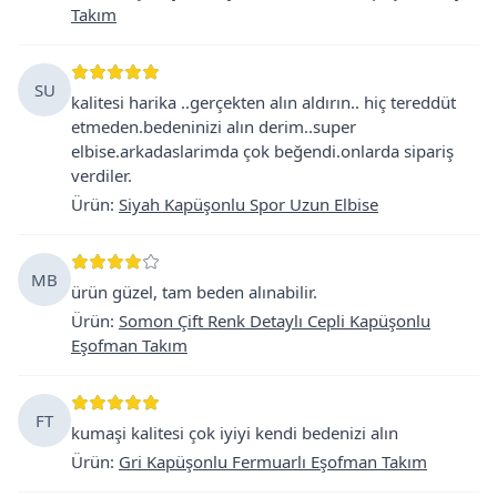
Takım
SU
kalitesi harika ..gerçekten alın aldırın.. hiç tereddüt
etmeden.bedeninizi alın derim..super
elbise.arkadaslarimda çok beğendi.onlarda sipariş
verdiler.
Ürün
:
Siyah Kapüşonlu Spor Uzun Elbise
MB
ürün güzel, tam beden alınabilir.
Ürün
:
Somon Çift Renk Detaylı Cepli Kapüşonlu
Eşofman Takım
FT
kumaşi kalitesi çok iyiyi kendi bedenizi alın
Ürün
:
Gri Kapüşonlu Fermuarlı Eşofman Takım