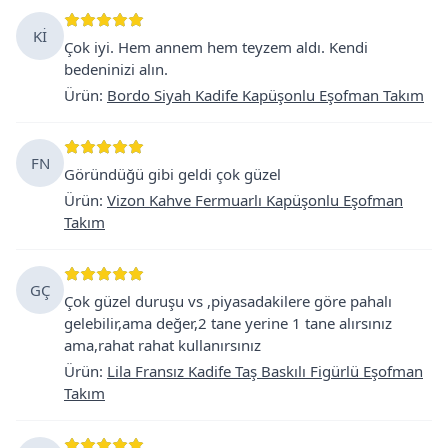
Kİ
Çok iyi. Hem annem hem teyzem aldı. Kendi
bedeninizi alın.
Ürün
:
Bordo Siyah Kadife Kapüşonlu Eşofman Takım
FN
Göründüğü gibi geldi çok güzel
Ürün
:
Vizon Kahve Fermuarlı Kapüşonlu Eşofman
Takım
GÇ
Çok güzel duruşu vs ,piyasadakilere göre pahalı
gelebilir,ama değer,2 tane yerine 1 tane alırsınız
ama,rahat rahat kullanırsınız
Ürün
:
Lila Fransız Kadife Taş Baskılı Figürlü Eşofman
Takım