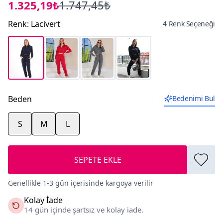
1.325,19₺
1.747,45₺
Renk
:
Lacivert
4 Renk Seçeneği
Beden
Bedenimi Bul
S
M
L
SEPETE EKLE
Genellikle 1-3 gün içerisinde kargoya verilir
Kolay İade
14 gün içinde şartsız ve kolay iade.