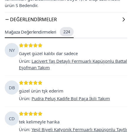
ürün S Bedendir.
DEĞERLENDIRMELER
Mağaza Değerlendirmeleri
224
NY
Gayet güzel kalıbı dar sadece
Ürün
:
Lacivert Taş Detaylı Fermuarlı Kapüşonlu Battal
Eşofman Takım
DB
güzel ürün tşk ederim
Ürün
:
Pudra Peluş Kadife Bol Paça İkili Takım
CD
tek kelimeyle harika
Ürün
:
Yeşil Biyeli Katyonik Fermuarlı Kapüşonlu Taytlı