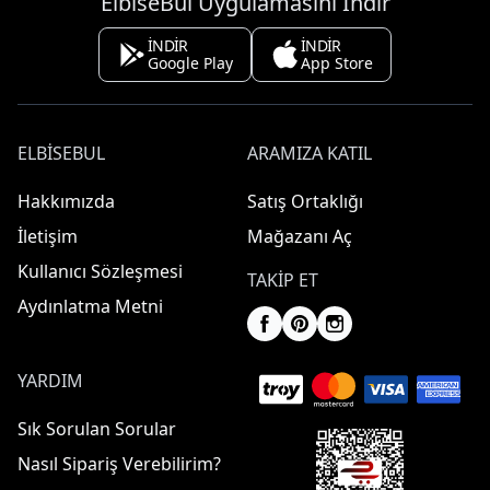
ElbiseBul Uygulamasını İndir
İNDİR
İNDİR
Google Play
App Store
ELBISEBUL
ARAMIZA KATIL
Hakkımızda
Satış Ortaklığı
İletişim
Mağazanı Aç
Kullanıcı Sözleşmesi
TAKIP ET
Aydınlatma Metni
YARDIM
Sık Sorulan Sorular
Nasıl Sipariş Verebilirim?