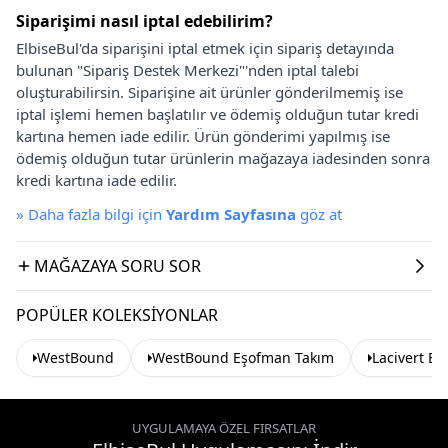
Siparişimi nasıl iptal edebilirim?
ElbiseBul'da siparişini iptal etmek için sipariş detayında
bulunan "Sipariş Destek Merkezi"'nden iptal talebi
oluşturabilirsin. Siparişine ait ürünler gönderilmemiş ise
iptal işlemi hemen başlatılır ve ödemiş olduğun tutar kredi
kartına hemen iade edilir. Ürün gönderimi yapılmış ise
ödemiş olduğun tutar ürünlerin mağazaya iadesinden sonra
kredi kartına iade edilir.
»
Daha fazla bilgi için
Yardım Sayfasına
göz at
MAĞAZAYA SORU SOR
POPÜLER KOLEKSIYONLAR
WestBound
WestBound Eşofman Takım
Lacivert E
UYGULAMAYA ÖZEL FIRSATLAR