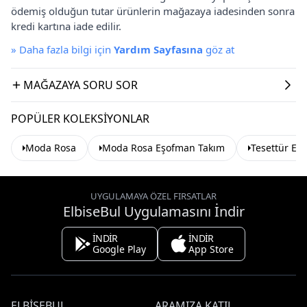
ödemiş olduğun tutar ürünlerin mağazaya iadesinden sonra
kredi kartına iade edilir.
»
Daha fazla bilgi için
Yardım Sayfasına
göz at
MAĞAZAYA SORU SOR
POPÜLER KOLEKSIYONLAR
Moda Rosa
Moda Rosa Eşofman Takım
Tesettür Eş
UYGULAMAYA ÖZEL FIRSATLAR
ElbiseBul Uygulamasını İndir
İNDİR
İNDİR
Google Play
App Store
ELBISEBUL
ARAMIZA KATIL