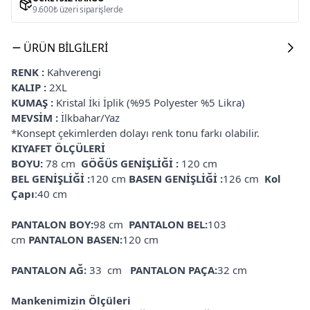
9.600₺ üzeri siparişlerde
ÜRÜN BILGILERI
RENK :
Kahverengi
KALIP :
2XL
KUMAŞ :
Kristal
İki İplik (%95 Polyester %5 Likra)
MEVSİM :
İlkbahar/Yaz
*Konsept çekimlerden dolayı renk tonu farkı olabilir.
KIYAFET ÖLÇÜLERİ
BOYU:
78 cm
GÖĞÜS GENİŞLİĞİ :
120 cm
BEL GENİŞLİĞİ :
120 cm
BASEN GENİŞLİĞİ :
126 cm
Kol
Çapı
:40 cm
PANTALON BOY:
98 cm
PANTALON BEL:
103
cm
PANTALON BASEN:
120 cm
PANTALON AĞ:
33 cm
PANTALON PAÇA:
32 cm
Mankenimizin Ölçüleri