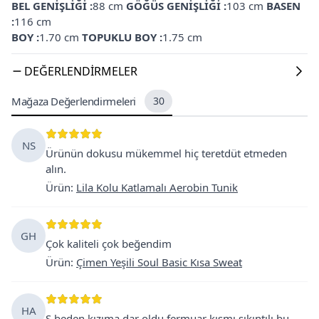
BEL GENİŞLİĞİ :
88 cm
GÖĞÜS GENİŞLİĞİ :
103 cm
BASEN
:
116 cm
BOY :
1.70 cm
TOPUKLU BOY :
1.75 cm
DEĞERLENDIRMELER
Mağaza Değerlendirmeleri
30
NS
Ürünün dokusu mükemmel hiç teretdüt etmeden
alın.
Ürün
:
Lila Kolu Katlamalı Aerobin Tunik
GH
Çok kaliteli çok beğendim
Ürün
:
Çimen Yeşili Soul Basic Kısa Sweat
HA
S beden kızıma dar oldu fermuar kısmı sıkıntılı bu