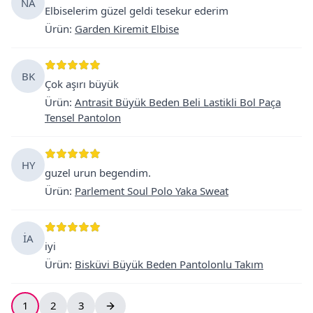
NA
Elbiselerim güzel geldi tesekur ederim
Ürün
:
Garden Kiremit Elbise
BK
Çok aşırı büyük
Ürün
:
Antrasit Büyük Beden Beli Lastikli Bol Paça
Tensel Pantolon
HY
guzel urun begendim.
Ürün
:
Parlement Soul Polo Yaka Sweat
İA
iyi
Ürün
:
Bisküvi Büyük Beden Pantolonlu Takım
1
2
3