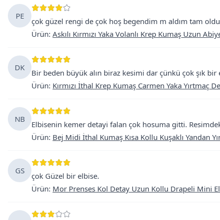
PE
çok güzel rengi de çok hoş begendim m aldım tam oldu
Ürün
:
Askılı Kırmızı Yaka Volanlı Krep Kumaş Uzun Abiye
DK
Bir beden büyük alın biraz kesimi dar çünkü çok şık bir 
Ürün
:
Kırmızı İthal Krep Kumaş Carmen Yaka Yırtmaç De
NB
Elbisenin kemer detayi falan çok hosuma gitti. Resimdeki 
Ürün
:
Bej Midi İthal Kumaş Kısa Kollu Kuşaklı Yandan Yır
GS
çok Güzel bir elbise.
Ürün
:
Mor Prenses Kol Detay Uzun Kollu Drapeli Mini El