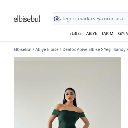
ELBISE
ABIYE
TAKIM
GIYI
ElbiseBul
Abiye Elbise
Deafox Abiye Elbise
Yeşil Sandy