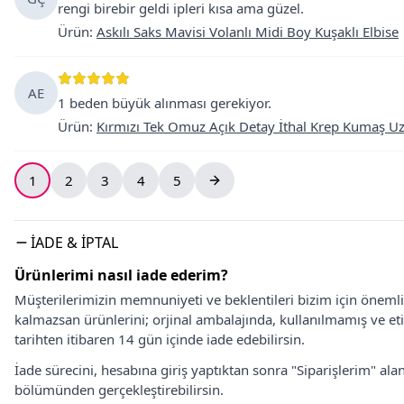
rengi birebir geldi ipleri kısa ama güzel.
Ürün
:
Askılı Saks Mavisi Volanlı Midi Boy Kuşaklı Elbise
AE
1 beden büyük alınması gerekiyor.
Ürün
:
Kırmızı Tek Omuz Açık Detay İthal Krep Kumaş Uz
1
2
3
4
5
İADE & İPTAL
Ürünlerimi nasıl iade ederim?
Müşterilerimizin memnuniyeti ve beklentileri bizim için önem
kalmazsan ürünlerini; orjinal ambalajında, kullanılmamış ve eti
tarihten itibaren 14 gün içinde iade edebilirsin.
İade sürecini, hesabına giriş yaptıktan sonra "Siparişlerim" alan
bölümünden gerçekleştirebilirsin.