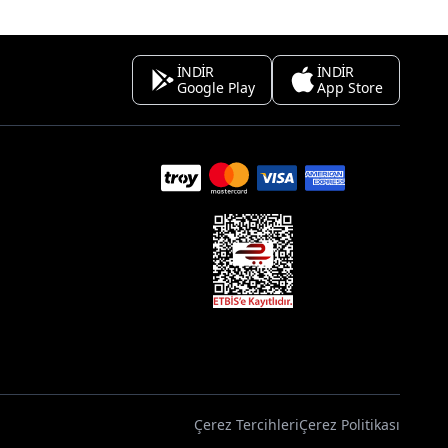
İNDİR
İNDİR
Google Play
App Store
Çerez Tercihleri
Çerez Politikası