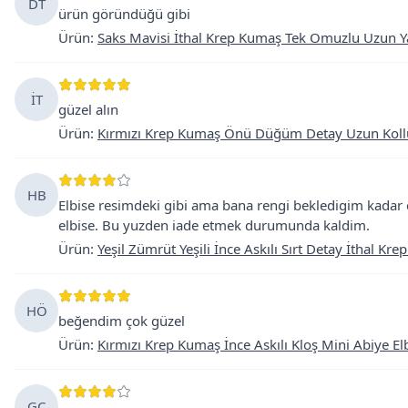
DT
ürün göründüğü gibi
Ürün
:
Saks Mavisi İthal Krep Kumaş Tek Omuzlu Uzun Ya
İT
güzel alın
Ürün
:
Kırmızı Krep Kumaş Önü Düğüm Detay Uzun Kollu Ç
HB
Elbise resimdeki gibi ama bana rengi bekledigim kadar c
elbise. Bu yuzden iade etmek durumunda kaldim.
Ürün
:
Yeşil Zümrüt Yeşili İnce Askılı Sırt Detay İthal Kr
HÖ
beğendim çok güzel
Ürün
:
Kırmızı Krep Kumaş İnce Askılı Kloş Mini Abiye El
GÇ