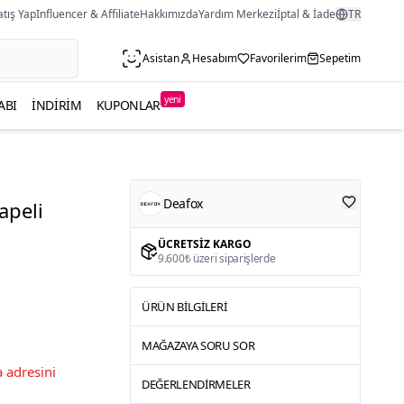
atış Yap
Influencer & Affiliate
Hakkımızda
Yardım Merkezi
İptal & İade
TR
Asistan
Hesabım
Favorilerim
Sepetim
yeni
ABI
İNDIRIM
KUPONLAR
Deafox
apeli
ÜCRETSIZ KARGO
9.600₺ üzeri siparişlerde
ÜRÜN BILGILERI
MAĞAZAYA SORU SOR
 adresini
DEĞERLENDIRMELER