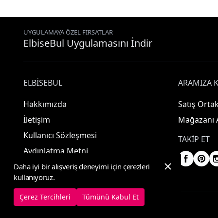
UYGULAMAYA ÖZEL FIRSATLAR
ElbiseBul Uygulamasını İndir
ELBISEBUL
ARAMIZA K
Hakkımızda
Satış Ortak
İletişim
Mağazanı 
Kullanıcı Sözleşmesi
TAKIP ET
Aydınlatma Metni
Daha iyi bir alışveriş deneyimi için çerezleri
kullanıyoruz.
Çerez Tercihleri
Tümünü Kabul Et
© 2025 ElbiseBul -
Her Hakkı Saklıdır