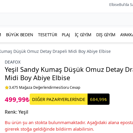
ElbiseBul'da S
M
BÜYÜK BEDEN
TESETTÜR
PLAJ
İÇ GIYIM
DIŞ GIYIM
AYAKK
 Kumaş Düşük Omuz Detay Drapeli Midi Boy Abiye Elbise
DEAFOX
Yeşil Sandy Kumaş Düşük Omuz Detay Dr
Midi Boy Abiye Elbise
3.475 Mağaza Değerlendirmesi
Soru Cevap
499,99₺
DİĞER PAZARYERLERİNDE
684,99₺
Renk
:
Yeşil
Bu ürün şu an stokta bulunmamaktadır. Aşağıdaki alana eposta
girerek stoğa geldiğinde bildiirm alabilirsin.