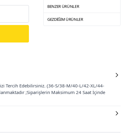
BENZER ÜRÜNLER
GEZDIĞIM ÜRÜNLER
zi Tercih Edebilirsiniz. (36-S/38-M/40-L/42-XL/44-
ğlanmaktadır ;Siparişlerin Maksimum 24 Saat İçinde