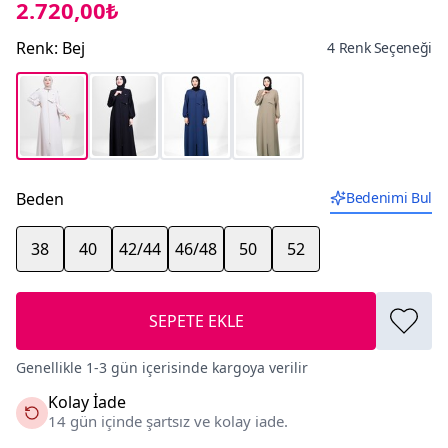
2.720,00₺
Renk
:
Bej
4 Renk Seçeneği
Beden
Bedenimi Bul
38
40
42/44
46/48
50
52
SEPETE EKLE
Genellikle 1-3 gün içerisinde kargoya verilir
Kolay İade
14 gün içinde şartsız ve kolay iade.