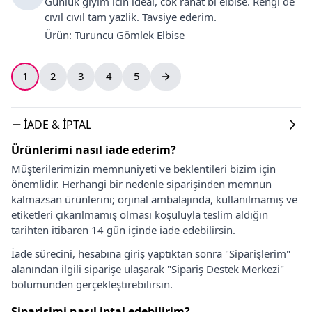
Gunluk giyim icin ideal, cok rahat bi elbise. Rengi de
cıvıl cıvıl tam yazlik. Tavsiye ederim.
Ürün
:
Turuncu Gömlek Elbise
1
2
3
4
5
İADE & İPTAL
Ürünlerimi nasıl iade ederim?
Müşterilerimizin memnuniyeti ve beklentileri bizim için
önemlidir. Herhangi bir nedenle siparişinden memnun
kalmazsan ürünlerini; orjinal ambalajında, kullanılmamış ve
etiketleri çıkarılmamış olması koşuluyla teslim aldığın
tarihten itibaren 14 gün içinde iade edebilirsin.
İade sürecini, hesabına giriş yaptıktan sonra "Siparişlerim"
alanından ilgili siparişe ulaşarak "Sipariş Destek Merkezi"
bölümünden gerçekleştirebilirsin.
Siparişimi nasıl iptal edebilirim?