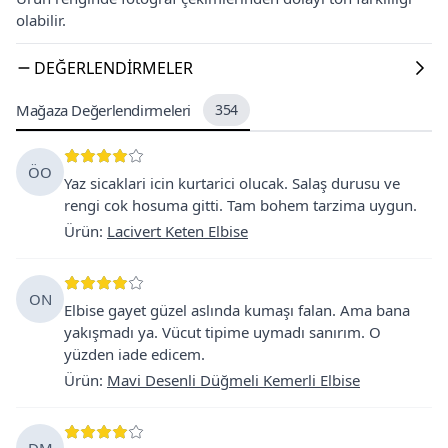
olabilir.
DEĞERLENDIRMELER
Mağaza Değerlendirmeleri
354
ÖO
Yaz sicaklari icin kurtarici olucak. Salaş durusu ve
rengi cok hosuma gitti. Tam bohem tarzima uygun.
Ürün
:
Lacivert Keten Elbise
ON
Elbise gayet güzel aslında kumaşı falan. Ama bana
yakışmadı ya. Vücut tipime uymadı sanırım. O
yüzden iade edicem.
Ürün
:
Mavi Desenli Düğmeli Kemerli Elbise
DM