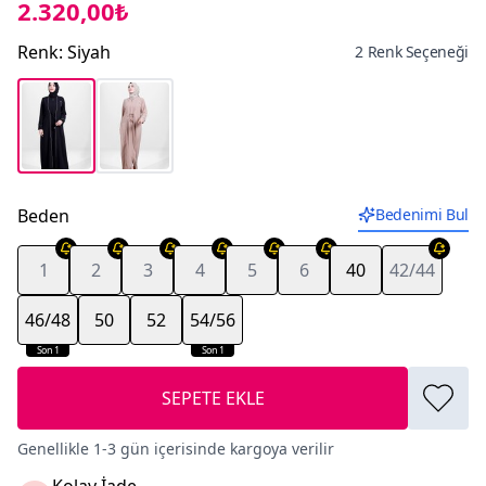
2.320,00₺
Renk
:
Siyah
2 Renk Seçeneği
Beden
Bedenimi Bul
1
2
3
4
5
6
40
42/44
46/48
50
52
54/56
Son 1
Son 1
SEPETE EKLE
Genellikle 1-3 gün içerisinde kargoya verilir
Kolay İade