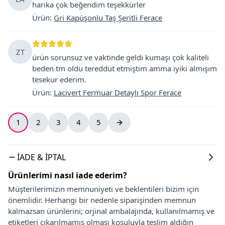
harika çok beğendim teşekkürler
Ürün
:
Gri Kapüşonlu Taş Şeritli Ferace
ZT
ürün sorunsuz ve vaktinde geldi kumaşı çok kaliteli
beden tm oldu tereddüt etmiştim amma iyiki almışım
tesekur ederim.
Ürün
:
Lacivert Fermuar Detaylı Spor Ferace
1
2
3
4
5
İADE & İPTAL
Ürünlerimi nasıl iade ederim?
Müşterilerimizin memnuniyeti ve beklentileri bizim için
önemlidir. Herhangi bir nedenle siparişinden memnun
kalmazsan ürünlerini; orjinal ambalajında, kullanılmamış ve
etiketleri çıkarılmamış olması koşuluyla teslim aldığın