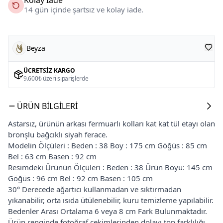
14 gün içinde şartsız ve kolay iade.
Beyza
ÜCRETSIZ KARGO
9.600₺ üzeri siparişlerde
ÜRÜN BILGILERI
Astarsız, ürünün arkası fermuarlı kolları kat kat tül etayı olan
bronşlu bağcıklı siyah ferace.
Modelin Ölçüleri : Beden : 38 Boy : 175 cm Göğüs : 85 cm
Bel : 63 cm Basen : 92 cm
Resimdeki Ürünün Ölçüleri : Beden : 38 Ürün Boyu: 145 cm
Göğüs : 96 cm Bel : 92 cm Basen : 105 cm
30° Derecede ağartıcı kullanmadan ve sıktırmadan
yıkanabilir, orta ısıda ütülenebilir, kuru temizleme yapılabilir.
Bedenler Arası Ortalama 6 veya 8 cm Fark Bulunmaktadır.
Ürün renginde fotoğraf çekimlerinden dolayı ton farklılığı