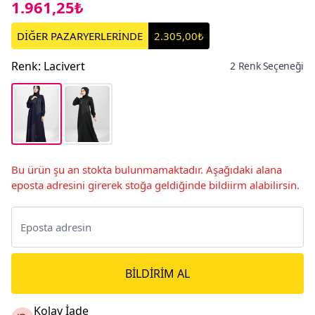
1.961,25₺
DİĞER PAZARYERLERİNDE
2.305,00₺
Renk
:
Lacivert
2 Renk Seçeneği
Bu ürün şu an stokta bulunmamaktadır. Aşağıdaki alana
eposta adresini girerek stoğa geldiğinde bildiirm alabilirsin.
BILDIRIM AL
Kolay İade