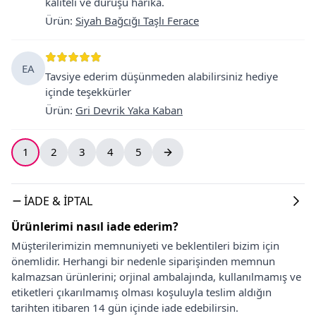
kaliteli ve duruşu harika.
Ürün
:
Siyah Bağcığı Taşlı Ferace
EA
Tavsiye ederim düşünmeden alabilirsiniz hediye
içinde teşekkürler
Ürün
:
Gri Devrik Yaka Kaban
1
2
3
4
5
İADE & İPTAL
Ürünlerimi nasıl iade ederim?
Müşterilerimizin memnuniyeti ve beklentileri bizim için
önemlidir. Herhangi bir nedenle siparişinden memnun
kalmazsan ürünlerini; orjinal ambalajında, kullanılmamış ve
etiketleri çıkarılmamış olması koşuluyla teslim aldığın
tarihten itibaren 14 gün içinde iade edebilirsin.