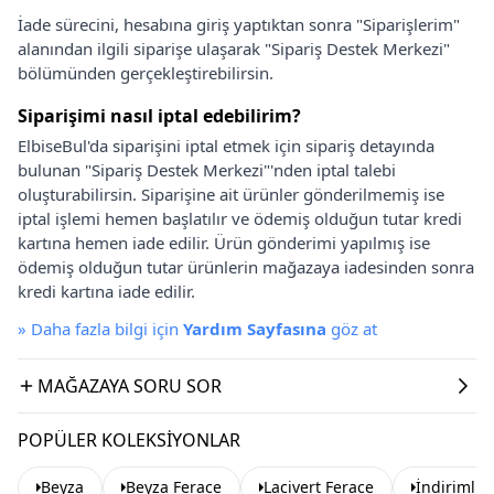
İade sürecini, hesabına giriş yaptıktan sonra "Siparişlerim"
alanından ilgili siparişe ulaşarak "Sipariş Destek Merkezi"
bölümünden gerçekleştirebilirsin.
Siparişimi nasıl iptal edebilirim?
ElbiseBul'da siparişini iptal etmek için sipariş detayında
bulunan "Sipariş Destek Merkezi"'nden iptal talebi
oluşturabilirsin. Siparişine ait ürünler gönderilmemiş ise
iptal işlemi hemen başlatılır ve ödemiş olduğun tutar kredi
kartına hemen iade edilir. Ürün gönderimi yapılmış ise
ödemiş olduğun tutar ürünlerin mağazaya iadesinden sonra
kredi kartına iade edilir.
»
Daha fazla bilgi için
Yardım Sayfasına
göz at
MAĞAZAYA SORU SOR
POPÜLER KOLEKSIYONLAR
Beyza
Beyza Ferace
Lacivert Ferace
İndirimli 