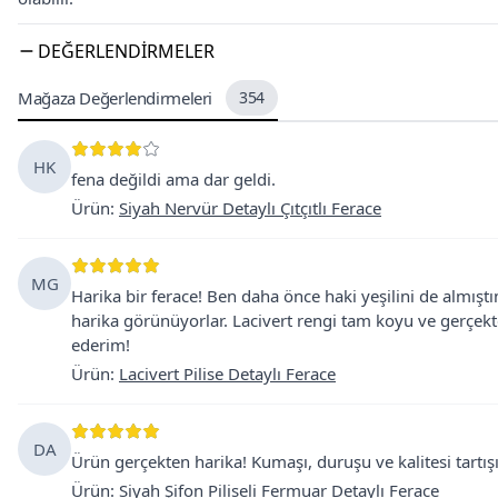
DEĞERLENDIRMELER
Mağaza Değerlendirmeleri
354
HK
fena değildi ama dar geldi.
Ürün
:
Siyah Nervür Detaylı Çıtçıtlı Ferace
MG
Harika bir ferace! Ben daha önce haki yeşilini de almış
harika görünüyorlar. Lacivert rengi tam koyu ve gerçekt
ederim!
Ürün
:
Lacivert Pilise Detaylı Ferace
DA
Ürün gerçekten harika! Kumaşı, duruşu ve kalitesi tartı
Ürün
:
Siyah Şifon Piliseli Fermuar Detaylı Ferace