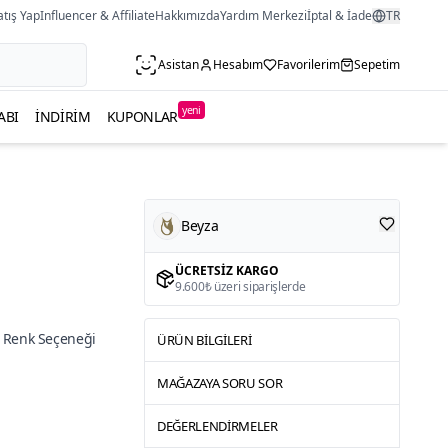
atış Yap
Influencer & Affiliate
Hakkımızda
Yardım Merkezi
İptal & İade
TR
Asistan
Hesabım
Favorilerim
Sepetim
yeni
ABI
İNDIRIM
KUPONLAR
Beyza
ÜCRETSIZ KARGO
9.600₺ üzeri siparişlerde
 Renk Seçeneği
ÜRÜN BILGILERI
MAĞAZAYA SORU SOR
DEĞERLENDIRMELER