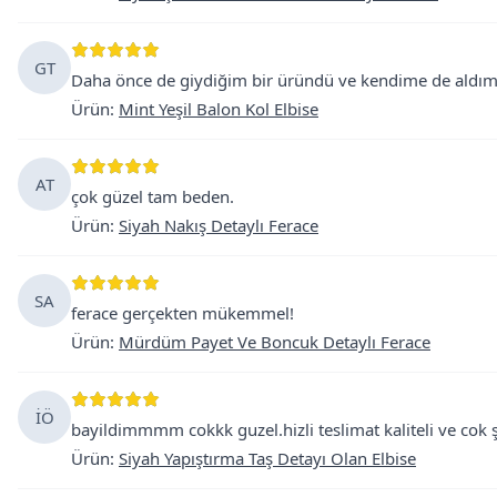
GT
Daha önce de giydiğim bir üründü ve kendime de aldım. Ço
Ürün
:
Mint Yeşil Balon Kol Elbise
AT
çok güzel tam beden.
Ürün
:
Siyah Nakış Detaylı Ferace
SA
ferace gerçekten mükemmel!
Ürün
:
Mürdüm Payet Ve Boncuk Detaylı Ferace
İÖ
bayildimmmm cokkk guzel.hizli teslimat kaliteli ve cok ş
Ürün
:
Siyah Yapıştırma Taş Detayı Olan Elbise