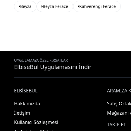
Beyza
Beyza Ferace
Kahverengi Ferace
UYGULAMAYA ÖZEL FIRSATLAR
ElbiseBul Uygulamasını İndir
ELBISEBUL
ARAMIZA K
Hakkımızda
Satış Ortak
İletişim
Mağazanı 
Kullanıcı Sözleşmesi
TAKIP ET