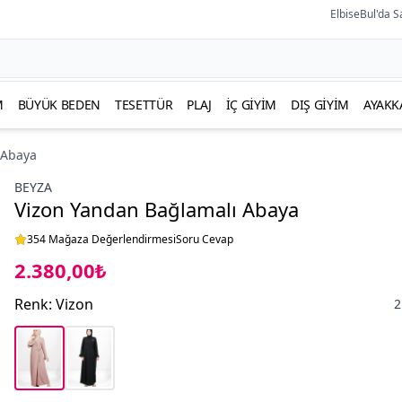
ElbiseBul'da S
M
BÜYÜK BEDEN
TESETTÜR
PLAJ
İÇ GIYIM
DIŞ GIYIM
AYAKK
 Abaya
BEYZA
Vizon Yandan Bağlamalı Abaya
354 Mağaza Değerlendirmesi
Soru Cevap
2.380,00₺
Renk
:
Vizon
2