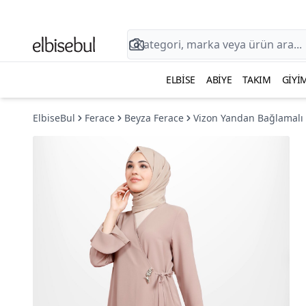
ELBISE
ABIYE
TAKIM
GIYI
ElbiseBul
Ferace
Beyza Ferace
Vizon Yandan Bağlamalı