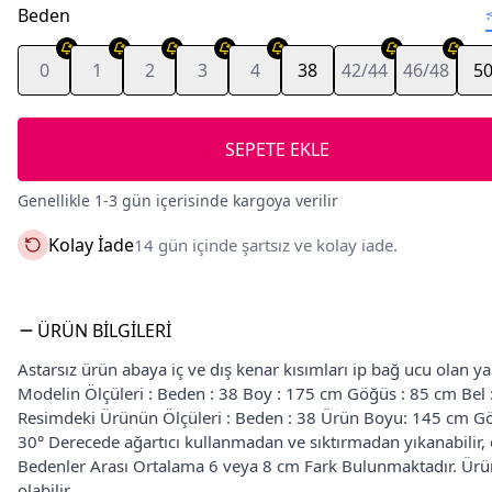
Beden
0
1
2
3
4
38
42/44
46/48
5
SEPETE EKLE
Genellikle 1-3 gün içerisinde kargoya verilir
Kolay İade
14 gün içinde şartsız ve kolay iade.
ÜRÜN BILGILERI
Astarsız ürün abaya iç ve dış kenar kısımları ip bağ ucu olan y
Modelin Ölçüleri : Beden : 38 Boy : 175 cm Göğüs : 85 cm Bel
Resimdeki Ürünün Ölçüleri : Beden : 38 Ürün Boyu: 145 cm Gö
30° Derecede ağartıcı kullanmadan ve sıktırmadan yıkanabilir, or
Bedenler Arası Ortalama 6 veya 8 cm Fark Bulunmaktadır. Ürün 
olabilir.