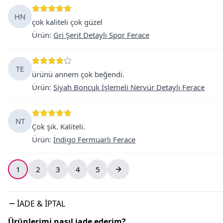
HN
çok kaliteli çok güzel
Ürün
:
Gri Şerit Detaylı Spor Ferace
TE
ürünü annem çok beğendi.
Ürün
:
Siyah Boncuk İşlemeli Nervür Detaylı Ferace
NT
Çok şık. Kaliteli.
Ürün
:
İndigo Fermuarlı Ferace
1
2
3
4
5
İADE & İPTAL
Ürünlerimi nasıl iade ederim?