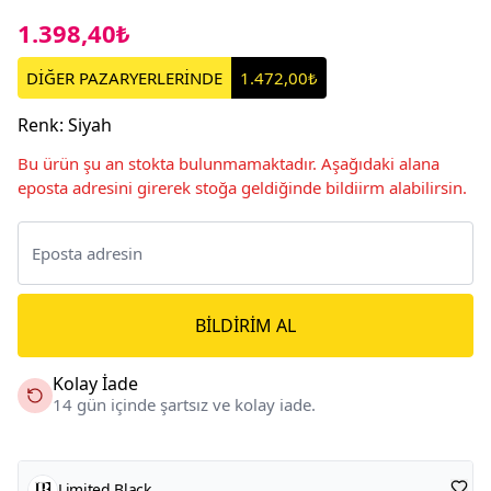
1.398,40₺
DİĞER PAZARYERLERİNDE
1.472,00₺
Renk
:
Siyah
Bu ürün şu an stokta bulunmamaktadır. Aşağıdaki alana
eposta adresini girerek stoğa geldiğinde bildiirm alabilirsin.
BILDIRIM AL
Kolay İade
14 gün içinde şartsız ve kolay iade.
Limited Black