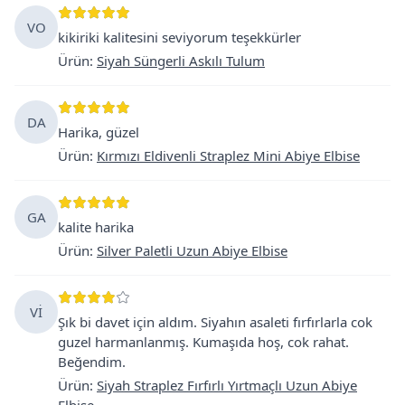
VO
kikiriki kalitesini seviyorum teşekkürler
Ürün
:
Siyah Süngerli Askılı Tulum
DA
Harika, güzel
Ürün
:
Kırmızı Eldivenli Straplez Mini Abiye Elbise
GA
kalite harika
Ürün
:
Silver Paletli Uzun Abiye Elbise
Vİ
Şık bi davet için aldım. Siyahın asaleti fırfırlarla cok
guzel harmanlanmış. Kumaşıda hoş, cok rahat.
Beğendim.
Ürün
:
Siyah Straplez Fırfırlı Yırtmaçlı Uzun Abiye
Elbise