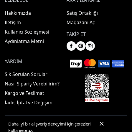
ELBISEBUL
ARAMIZA KATIL
Hakkımızda
Satış Ortaklığı
İletişim
Mağazanı Aç
Kullanıcı Sözleşmesi
TAKIP ET
Aydınlatma Metni
YARDIM
Sık Sorulan Sorular
Nasıl Sipariş Verebilirim?
Kargo ve Teslimat
İade, İptal ve Değişim
Daha iyi bir alışveriş deneyimi için çerezleri
© 2025 ElbiseBul -
Her Hakkı Saklıdır
kullanıyoruz.