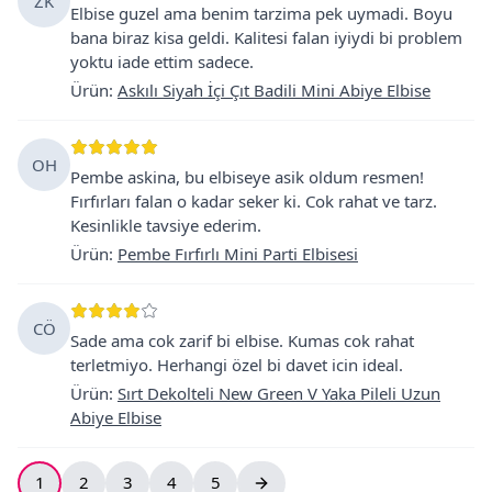
ZK
Elbise guzel ama benim tarzima pek uymadi. Boyu
bana biraz kisa geldi. Kalitesi falan iyiydi bi problem
yoktu iade ettim sadece.
Ürün
:
Askılı Siyah İçi Çıt Badili Mini Abiye Elbise
OH
Pembe askina, bu elbiseye asik oldum resmen!
Fırfırları falan o kadar seker ki. Cok rahat ve tarz.
Kesinlikle tavsiye ederim.
Ürün
:
Pembe Fırfırlı Mini Parti Elbisesi
CÖ
Sade ama cok zarif bi elbise. Kumas cok rahat
terletmiyo. Herhangi özel bi davet icin ideal.
Ürün
:
Sırt Dekolteli New Green V Yaka Pileli Uzun
Abiye Elbise
1
2
3
4
5