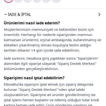
İADE & İPTAL
Ürünlerimi nasıl iade ederim?
Müşterilerimizin memnuniyeti ve beklentileri bizim için
önemlidir. Herhangi bir nedenle siparişinden memnun
kalmazsan ürünlerini; orjinal ambalajında, kullanılmamış ve
etiketleri çıkarılmamış olması koşuluyla teslim aldığın
tarihten itibaren 14 gün içinde iade edebilirsin.
İade sürecini, hesabına giriş yaptıktan sonra "Siparişlerim"
alanından ilgili siparişe ulaşarak "Sipariş Destek Merkezi"
bölümünden gerçekleştirebilirsin.
Siparişimi nasıl iptal edebilirim?
ElbiseBul'da siparişini iptal etmek için sipariş detayında
bulunan "Sipariş Destek Merkezi"'nden iptal talebi
oluşturabilirsin. Siparişine ait ürünler gönderilmemiş ise
iptal işlemi hemen başlatılır ve ödemiş olduğun tutar kredi
kartına hemen iade edilir. Ürün gönderimi yapılmış ise