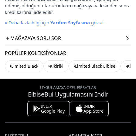
ödemiş olduğun tutar ürünlerin mağazaya iadesinden sonra
kredi kartına iade edilir.
»
Daha fazla bilgi için
Yardım Sayfasına
göz at
MAĞAZAYA SORU SOR
POPÜLER KOLEKSIYONLAR
Limited Black
Kikiriki
Limited Black Elbise
Kikir
UYGULAMAYA ÖZEL FIRSATLAR
ElbiseBul Uygulamasını İndir
İNDİR
İNDİR
Google Play
App Store