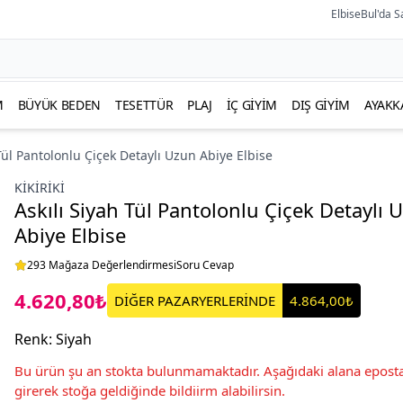
ElbiseBul'da S
M
BÜYÜK BEDEN
TESETTÜR
PLAJ
İÇ GIYIM
DIŞ GIYIM
AYAKK
 Tül Pantolonlu Çiçek Detaylı Uzun Abiye Elbise
KIKIRIKI
Askılı Siyah Tül Pantolonlu Çiçek Detaylı 
Abiye Elbise
293 Mağaza Değerlendirmesi
Soru Cevap
4.620,80₺
DİĞER PAZARYERLERİNDE
4.864,00₺
Renk
:
Siyah
Bu ürün şu an stokta bulunmamaktadır. Aşağıdaki alana eposta
girerek stoğa geldiğinde bildiirm alabilirsin.