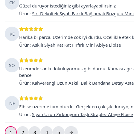
ÇK
Güzel duruyor istediğiniz gibi ayarlayabilirsiniz
Ürün
:
Sırt Dekolteli Siyah Farklı Bağlamalı Büzgülü Mini
KE
Harika bi parca. Uzerimde cok iyi durdu. Ozellikle etek k
Ürün
:
Askılı Siyah Kat Kat Fırfırlı Mini Abiye Elbise
SÖ
Uzerimde sanki dokuluyormus gibi durdu. Kumasi agir am
bence.
Ürün
:
Kahverengi Uzun Askılı Balık Bandana Detay Astar
NE
Elbise üzerime tam oturdu. Gerçekten çok şık duruyo, ni
Ürün
:
Siyah Uzun Zirkonyum Taşlı Straplez Abiye Elbise
1
2
3
4
5