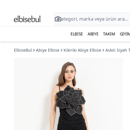
ELBISE
ABIYE
TAKIM
GIYI
ElbiseBul
Abiye Elbise
Kikiriki Abiye Elbise
Askılı Siyah