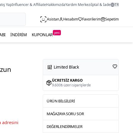
atış Yap
Influencer & Affiliate
Hakkımızda
Yardım Merkezi
İptal & İade
TR
Asistan
Hesabım
Favorilerim
Sepetim
yeni
ABI
İNDIRIM
KUPONLAR
Limited Black
Uzun
ÜCRETSIZ KARGO
9.600₺ üzeri siparişlerde
ÜRÜN BILGILERI
MAĞAZAYA SORU SOR
 adresini
DEĞERLENDIRMELER