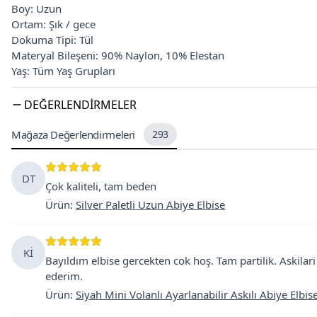
Boy: Uzun
Ortam: Şık / gece
Dokuma Tipi: Tül
Materyal Bileşeni: 90% Naylon, 10% Elestan
Yaş: Tüm Yaş Grupları
DEĞERLENDIRMELER
Mağaza Değerlendirmeleri
293
DT
Çok kaliteli, tam beden
Ürün
:
Silver Paletli Uzun Abiye Elbise
Kİ
Bayıldım elbise gercekten cok hoş. Tam partilik. Askilar
ederim.
Ürün
:
Siyah Mini Volanlı Ayarlanabilir Askılı Abiye Elbis