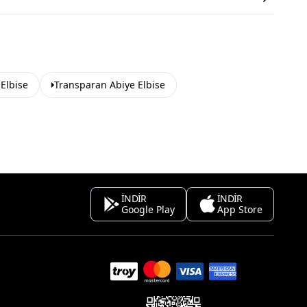
 Elbise
Transparan Abiye Elbise
İNDİR
İNDİR
Google Play
App Store