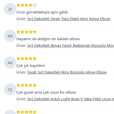
İZ
Ürün görseldekiyle aynı geldi.
Ürün
:
Sırt Dekolteli Siyah Tütü Etekli Mini Abiye Elbise
KG
Hayatım da aldığım en kaliteli elbise
Ürün
:
Sırt Dekolteli Beyaz Farklı Bağlamalı Büzgülü Min
AK
Çok şık bayıldım
Ürün
:
Siyah Sırt Dekolteli Mini Büzgülü Abiye Elbise
CÇ
Çok guzel ama çok uzun bir elbıse
Ürün
:
Sırt Dekolteli Askılı Light Rose V Yaka Pileli Uzun 