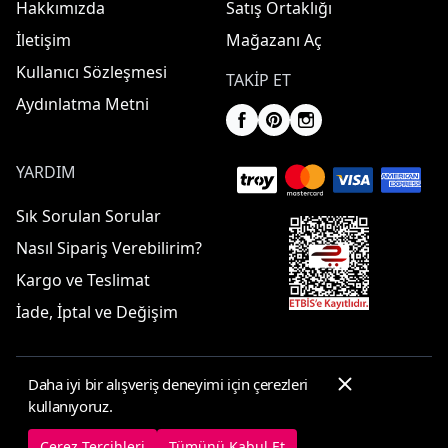
Hakkımızda
Satış Ortaklığı
İletişim
Mağazanı Aç
Kullanıcı Sözleşmesi
TAKIP ET
Aydınlatma Metni
YARDIM
Sık Sorulan Sorular
Nasıl Sipariş Verebilirim?
Kargo ve Teslimat
İade, İptal ve Değişim
Daha iyi bir alışveriş deneyimi için çerezleri
© 2025 ElbiseBul -
Her Hakkı Saklıdır
kullanıyoruz.
Çerez Tercihleri
Çerez Politikası
Çerez Tercihleri
Tümünü Kabul Et