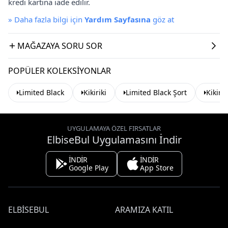
kredi kartına iade edilir.
»
Daha fazla bilgi için
Yardım Sayfasına
göz at
MAĞAZAYA SORU SOR
POPÜLER KOLEKSIYONLAR
Limited Black
Kikiriki
Limited Black Şort
Kikirik
UYGULAMAYA ÖZEL FIRSATLAR
ElbiseBul Uygulamasını İndir
İNDİR
İNDİR
Google Play
App Store
ELBISEBUL
ARAMIZA KATIL