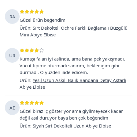
RA
Güzel ürün beğendim
Ürün
:
Sırt Dekolteli Ochre Farklı Bağlamalı Büzgülü
Mini Abiye Elbise
UR
Kumaşı falan iyi aslinda, ama bana pek yakışmadı.
Vücut tipime oturmadı sanırım, bekledigim gibi
durmadi. O yuzden iade edicem.
Ürün
:
Yeşil Uzun Askılı Balık Bandana Detay Astarlı
Abiye Elbise
AE
Güzel biraz iç gösteriyor ama giyilmeyecek kadar
değil asıl duruyor baya ben çok beğendim
Ürün
:
Siyah Sırt Dekolteli Uzun Abiye Elbise