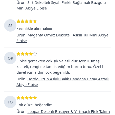
Ürün
:
Sırt Dekolteli Siyah Farklı Bağlamalı Büzgülü
Mini Abiye Elbise
SS
kesinlikle alınmalııııı
Ürün
:
Magenta Omuz Dekolteli Askılı Tül Mini Abiye
Elbise
ÖR
Elbise gercekten cok şık ve asil duruyor. Kumaşı
kaliteli, rengi de tam istediğim bordo tonu. Özel bi
davet icin aldım cok begenildi.
Ürün
:
Bordo Uzun Askılı Balık Bandana Detay Astarlı
Abiye Elbise
FO
Çok güzel beğendim
Ürün
:
Leopar Desenli Büstiyer & Yırtmaçlı Etek Takım