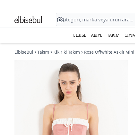
ELBISE
ABIYE
TAKIM
GIYI
ElbiseBul
Takım
Kikiriki Takım
Rose Offwhite Askılı Mini