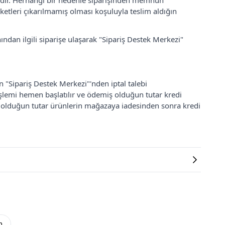
lidir. Herhangi bir nedenle siparişinden memnun
ketleri çıkarılmamış olması koşuluyla teslim aldığın
ından ilgili siparişe ulaşarak "Sipariş Destek Merkezi"
an "Sipariş Destek Merkezi"'nden iptal talebi
 işlemi hemen başlatılır ve ödemiş olduğun tutar kredi
ş olduğun tutar ürünlerin mağazaya iadesinden sonra kredi
m