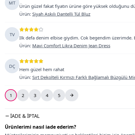
MT
Ürün güzel fakat fiyatın ürüne göre yüksek olduğunu 
Ürün
:
Siyah Askılı Dantelli Tül Bluz
TV
Ilk defa denim elbise giydim. Cok begendim üzerimde. B
Ürün
:
Mavi Comfort Likra Denim Jean Dress
DÇ
Hem güzel hem rahat
Ürün
:
Sırt Dekolteli Kırmızı Farklı Bağlamalı Büzgülü Mi
1
2
3
4
5
İADE & İPTAL
Ürünlerimi nasıl iade ederim?