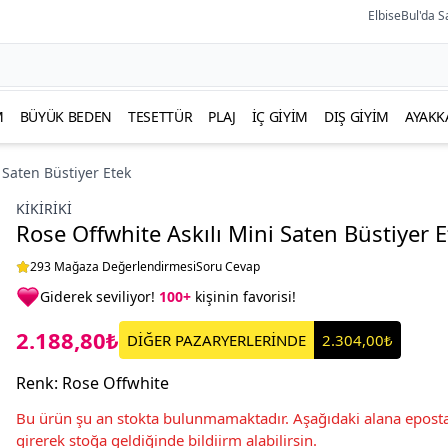
ElbiseBul'da S
M
BÜYÜK BEDEN
TESETTÜR
PLAJ
İÇ GIYIM
DIŞ GIYIM
AYAKK
 Saten Büstiyer Etek
KIKIRIKI
Rose Offwhite Askılı Mini Saten Büstiyer 
293 Mağaza Değerlendirmesi
Soru Cevap
Giderek seviliyor!
100+
kişinin favorisi!
2.188,80₺
DİĞER PAZARYERLERİNDE
2.304,00₺
Renk
:
Rose Offwhite
Bu ürün şu an stokta bulunmamaktadır. Aşağıdaki alana eposta
girerek stoğa geldiğinde bildiirm alabilirsin.