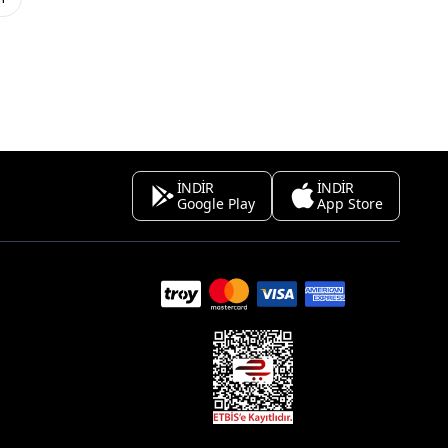
İNDİR
İNDİR
Google Play
App Store