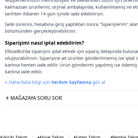
Müşterilerimizin memnuniyeti ve beklentileri bizim için önem
kalmazsan ürünlerini; orjinal ambalajında, kullanılmamış ve eti
tarihten itibaren 14 gün içinde iade edebilirsin.
İade sürecini, hesabına giriş yaptıktan sonra "Siparişlerim" alan
bölümünden gerçekleştirebilirsin.
Siparişimi nasıl iptal edebilirim?
ElbiseBul'da siparişini iptal etmek için sipariş detayında bulun
oluşturabilirsin. Siparişine ait ürünler gönderilmemiş ise iptal
kartına hemen iade edilir. Ürün gönderimi yapılmış ise ödemi
kartına iade edilir.
»
Daha fazla bilgi için
Yardım Sayfasına
göz at
MAĞAZAYA SORU SOR
Kikiriki Takım
Abiye Takım
Saten Takım
Pembe Takı