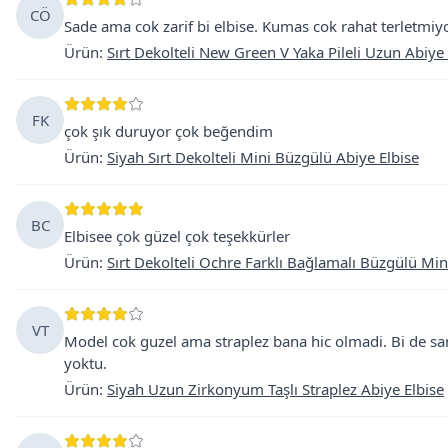
CÖ
Sade ama cok zarif bi elbise. Kumas cok rahat terletmiyo
Ürün
:
Sırt Dekolteli New Green V Yaka Pileli Uzun Abiye 
FK
çok şık duruyor çok beğendim
Ürün
:
Siyah Sırt Dekolteli Mini Büzgülü Abiye Elbise
BC
Elbisee çok güzel çok teşekkürler
Ürün
:
Sırt Dekolteli Ochre Farklı Bağlamalı Büzgülü Min
VT
Model cok guzel ama straplez bana hic olmadi. Bi de san
yoktu.
Ürün
:
Siyah Uzun Zirkonyum Taşlı Straplez Abiye Elbise