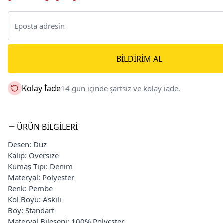
BILDIRIM AL
Kolay İade
14 gün içinde şartsız ve kolay iade.
ÜRÜN BILGILERI
Desen: Düz
Kalıp: Oversize
Kumaş Tipi: Denim
Materyal: Polyester
Renk: Pembe
Kol Boyu: Askılı
Boy: Standart
Materyal Bileşeni: 100% Polyester