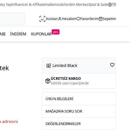
atış Yap
Influencer & Affiliate
Hakkımızda
Yardım Merkezi
İptal & İade
TR
Asistan
Hesabım
Favorilerim
Sepetim
yeni
ABI
İNDIRIM
KUPONLAR
Limited Black
Etek
ÜCRETSIZ KARGO
9.600₺ üzeri siparişlerde
ÜRÜN BILGILERI
MAĞAZAYA SORU SOR
 adresini
DEĞERLENDIRMELER