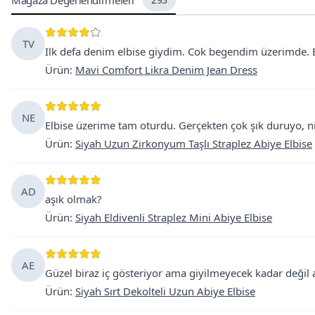
Mağaza Değerlendirmeleri
TV
Ilk defa denim elbise giydim. Cok begendim üzerimde. B
Ürün
:
Mavi Comfort Likra Denim Jean Dress
NE
Elbise üzerime tam oturdu. Gerçekten çok şık duruyo, ni
Ürün
:
Siyah Uzun Zirkonyum Taşlı Straplez Abiye Elbise
AD
aşık olmak?
Ürün
:
Siyah Eldivenli Straplez Mini Abiye Elbise
AE
Güzel biraz iç gösteriyor ama giyilmeyecek kadar değil
Ürün
:
Siyah Sırt Dekolteli Uzun Abiye Elbise