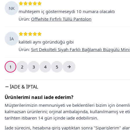
NK
muhteşem iç göstermeseydi 10 numara olacaktı
Ürün
:
Offwhite Fırfırlı Tüllü Pantolon
İA
kaliteli aynı göründüğü gibi
Ürün
:
Sırt Dekolteli Siyah Farklı Bağlamalı Büzgülü Mini
1
2
3
4
5
İADE & İPTAL
Ürünlerimi nasıl iade ederim?
Müşterilerimizin memnuniyeti ve beklentileri bizim için önem
kalmazsan ürünlerini; orjinal ambalajında, kullanılmamış ve eti
tarihten itibaren 14 gün içinde iade edebilirsin.
İade sürecini, hesabına giriş yaptıktan sonra "Siparişlerim" alan