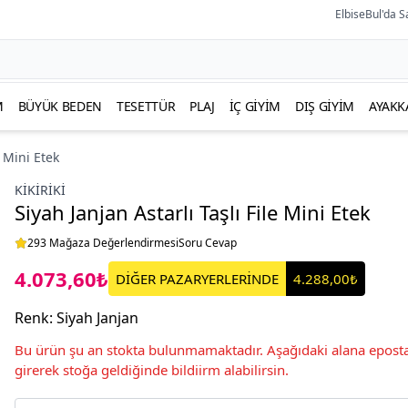
ElbiseBul'da S
M
BÜYÜK BEDEN
TESETTÜR
PLAJ
İÇ GIYIM
DIŞ GIYIM
AYAKK
e Mini Etek
KIKIRIKI
Siyah Janjan Astarlı Taşlı File Mini Etek
293 Mağaza Değerlendirmesi
Soru Cevap
4.073,60₺
DİĞER PAZARYERLERİNDE
4.288,00₺
Renk
:
Siyah Janjan
Bu ürün şu an stokta bulunmamaktadır. Aşağıdaki alana eposta
girerek stoğa geldiğinde bildiirm alabilirsin.