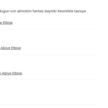
gun icin almistim herkes bayıldı! Kesinlikle tavsiye
e Elbise
 Abiye Elbise
i Abiye Elbise