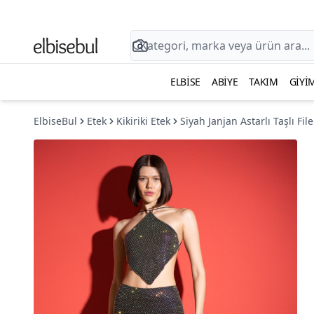
ELBISE
ABIYE
TAKIM
GIYI
ElbiseBul
Etek
Kikiriki Etek
Siyah Janjan Astarlı Taşlı Fil