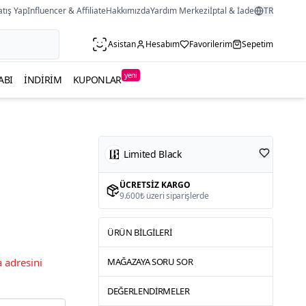
atış Yap
Influencer & Affiliate
Hakkımızda
Yardım Merkezi
İptal & İade
TR
Asistan
Hesabım
Favorilerim
Sepetim
yeni
ABI
İNDIRIM
KUPONLAR
Limited Black
ÜCRETSIZ KARGO
9.600₺ üzeri siparişlerde
ÜRÜN BILGILERI
 adresini
MAĞAZAYA SORU SOR
DEĞERLENDIRMELER