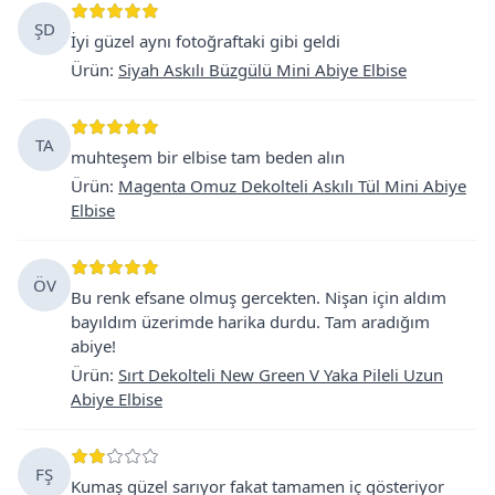
ŞD
İyi güzel aynı fotoğraftaki gibi geldi
Ürün
:
Siyah Askılı Büzgülü Mini Abiye Elbise
TA
muhteşem bir elbise tam beden alın
Ürün
:
Magenta Omuz Dekolteli Askılı Tül Mini Abiye
Elbise
ÖV
Bu renk efsane olmuş gercekten. Nişan için aldım
bayıldım üzerimde harika durdu. Tam aradığım
abiye!
Ürün
:
Sırt Dekolteli New Green V Yaka Pileli Uzun
Abiye Elbise
FŞ
Kumaş güzel sarıyor fakat tamamen iç gösteriyor