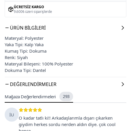
ÜCRETSIZ KARGO
9.600₺ üzeri siparişlerde
ÜRÜN BILGILERI
Materyal: Polyester
Yaka Tipi: Kalp Yaka
Kumaş Tipi: Dokuma
Renk: Siyah
Materyal Bileşeni: 100% Polyester
Dokuma Tipi: Dantel
DEĞERLENDIRMELER
Mağaza Değerlendirmeleri
293
İU
O kadar tatlı ki!! Arkadaşlarımla dışarı çıkarken
giydim herkes sordu nerden aldın diye. çok cool
bence.