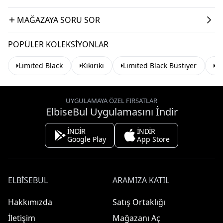
MAĞAZAYA SORU SOR
POPÜLER KOLEKSIYONLAR
Limited Black
Kikiriki
Limited Black Büstiyer
Ki
UYGULAMAYA ÖZEL FIRSATLAR
ElbiseBul Uygulamasını İndir
İNDİR
İNDİR
Google Play
App Store
ELBISEBUL
ARAMIZA KATIL
Hakkımızda
Satış Ortaklığı
İletişim
Mağazanı Aç