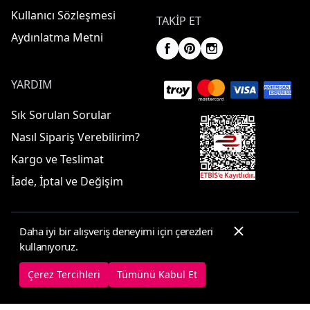
Kullanıcı Sözleşmesi
TAKIP ET
Aydınlatma Metni
YARDIM
Sık Sorulan Sorular
Nasıl Sipariş Verebilirim?
Kargo ve Teslimat
İade, İptal ve Değişim
Daha iyi bir alışveriş deneyimi için çerezleri
© 2025 ElbiseBul -
Her Hakkı Saklıdır
kullanıyoruz.
Çerez Tercihleri
Çerez Politikası
Çerez Tercihleri
Tümünü Kabul Et