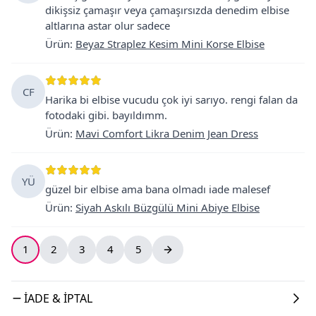
dikişsiz çamaşır veya çamaşırsızda denedim elbise
altlarına astar olur sadece
Ürün
:
Beyaz Straplez Kesim Mini Korse Elbise
CF
Harika bi elbise vucudu çok iyi sarıyo. rengi falan da
fotodaki gibi. bayıldımm.
Ürün
:
Mavi Comfort Likra Denim Jean Dress
YÜ
güzel bir elbise ama bana olmadı iade malesef
Ürün
:
Siyah Askılı Büzgülü Mini Abiye Elbise
1
2
3
4
5
İADE & İPTAL