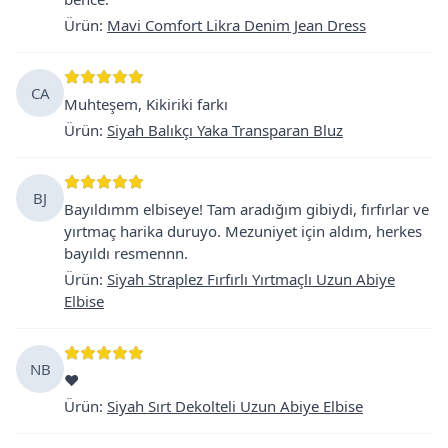
Ürün
:
Mavi Comfort Likra Denim Jean Dress
CA
Muhteşem, Kikiriki farkı
Ürün
:
Siyah Balıkçı Yaka Transparan Bluz
BJ
Bayıldımm elbiseye! Tam aradığım gibiydi, fırfırlar ve
yırtmaç harika duruyo. Mezuniyet için aldım, herkes
bayıldı resmennn.
Ürün
:
Siyah Straplez Fırfırlı Yırtmaçlı Uzun Abiye
Elbise
NB
❤️
Ürün
:
Siyah Sırt Dekolteli Uzun Abiye Elbise