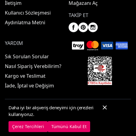
İletişim
Mağazanı Aç
Kullanıcı Sözleşmesi
TAKIP ET
Aydınlatma Metni
YARDIM
Sık Sorulan Sorular
Nasıl Sipariş Verebilirim?
Kargo ve Teslimat
İade, İptal ve Değişim
Daha iyi bir alışveriş deneyimi için çerezleri
© 2025 ElbiseBul -
Her Hakkı Saklıdır
kullanıyoruz.
Çerez Tercihleri
Çerez Politikası
Çerez Tercihleri
Tümünü Kabul Et