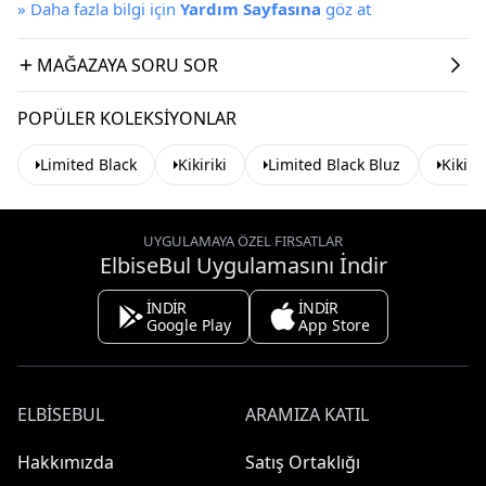
»
Daha fazla bilgi için
Yardım Sayfasına
göz at
MAĞAZAYA SORU SOR
POPÜLER KOLEKSIYONLAR
Limited Black
Kikiriki
Limited Black Bluz
Kikiri
UYGULAMAYA ÖZEL FIRSATLAR
ElbiseBul Uygulamasını İndir
İNDİR
İNDİR
Google Play
App Store
ELBISEBUL
ARAMIZA KATIL
Hakkımızda
Satış Ortaklığı