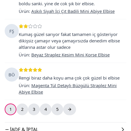
boldu sanki. yine de cok şık bir elbise.
Ürün
:
Askılı Siyah İçi Çıt Badili Mini Abiye Elbise
FŞ
Kumaş güzel sarıyor fakat tamamen iç gösteriyor
dikişsiz çamaşır veya çamaşırsızda denedim elbise
altlarına astar olur sadece
Ürün
:
Beyaz Straplez Kesim Mini Korse Elbise
BÖ
Rengi biraz daha koyu ama çok çok güzel bi elbise
Ürün
:
Magenta Tül Detaylı Büzgülü Straplez Mini
Abiye Elbise
1
2
3
4
5
İADE & İPTAL