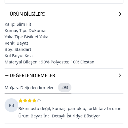
ÜRÜN BILGILERI
Kalıp: Slim Fit
Kumaş Tipi: Dokuma
Yaka Tipi: Bisiklet Yaka
Renk: Beyaz
Boy: Standart
Kol Boyu: Kısa
Materyal Bileşeni: 90% Polyester, 10% Elestan
DEĞERLENDIRMELER
Mağaza Değerlendirmeleri
293
RB
Bikini üstü değil, kumaşı pamuklu, farklı tarz bi ürün
Ürün
:
Beyaz İnci Detaylı İstiridye Büstiyer