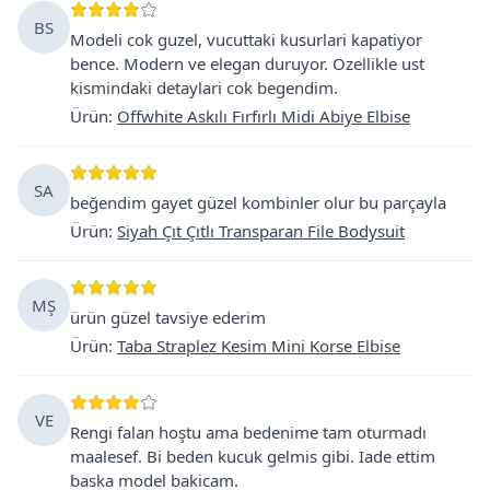
BS
Modeli cok guzel, vucuttaki kusurlari kapatiyor
bence. Modern ve elegan duruyor. Ozellikle ust
kismindaki detaylari cok begendim.
Ürün
:
Offwhite Askılı Fırfırlı Midi Abiye Elbise
SA
beğendim gayet güzel kombinler olur bu parçayla
Ürün
:
Siyah Çıt Çıtlı Transparan File Bodysuit
MŞ
ürün güzel tavsiye ederim
Ürün
:
Taba Straplez Kesim Mini Korse Elbise
VE
Rengi falan hoştu ama bedenime tam oturmadı
maalesef. Bi beden kucuk gelmis gibi. Iade ettim
baska model bakicam.