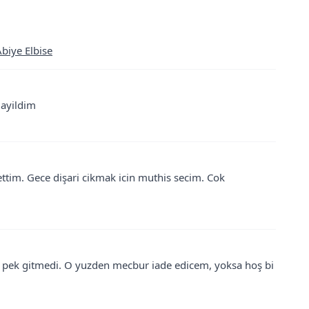
Abiye Elbise
Bayildim
ttim. Gece dişari cikmak icin muthis secim. Cok
e pek gitmedi. O yuzden mecbur iade edicem, yoksa hoş bi