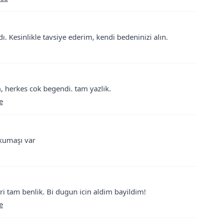
. Kesinlikle tavsiye ederim, kendi bedeninizi alın.
im, herkes cok begendi. tam yazlik.
e
 kumaşı var
ri tam benlik. Bi dugun icin aldim bayildim!
e