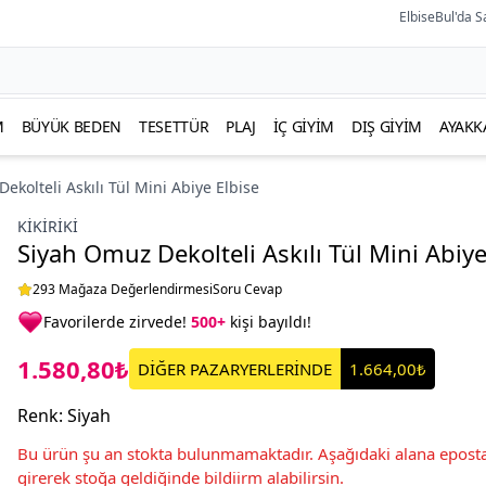
ElbiseBul'da S
M
BÜYÜK BEDEN
TESETTÜR
PLAJ
İÇ GIYIM
DIŞ GIYIM
AYAKK
ekolteli Askılı Tül Mini Abiye Elbise
KIKIRIKI
Siyah Omuz Dekolteli Askılı Tül Mini Abiye
293 Mağaza Değerlendirmesi
Soru Cevap
Favorilerde zirvede!
500+
kişi bayıldı!
1.580,80₺
DİĞER PAZARYERLERİNDE
1.664,00₺
Renk
:
Siyah
Bu ürün şu an stokta bulunmamaktadır. Aşağıdaki alana eposta
girerek stoğa geldiğinde bildiirm alabilirsin.