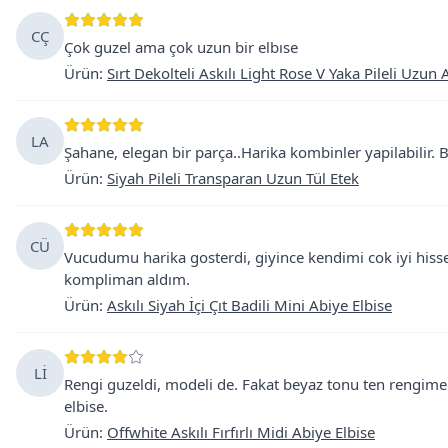
CÇ
Çok guzel ama çok uzun bir elbıse
Ürün
:
Sırt Dekolteli Askılı Light Rose V Yaka Pileli Uzun 
LA
Şahane, elegan bir parça..Harika kombinler yapilabilir. 
Ürün
:
Siyah Pileli Transparan Uzun Tül Etek
CÜ
Vucudumu harika gosterdi, giyince kendimi cok iyi hisse
kompliman aldım.
Ürün
:
Askılı Siyah İçi Çıt Badili Mini Abiye Elbise
Lİ
Rengi guzeldi, modeli de. Fakat beyaz tonu ten rengim
elbise.
Ürün
:
Offwhite Askılı Fırfırlı Midi Abiye Elbise