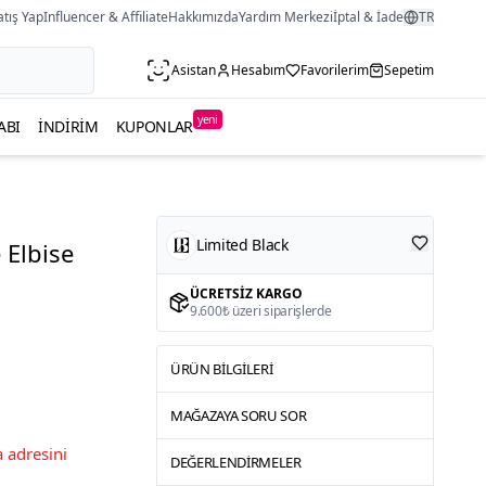
atış Yap
Influencer & Affiliate
Hakkımızda
Yardım Merkezi
İptal & İade
TR
Asistan
Hesabım
Favorilerim
Sepetim
yeni
ABI
İNDIRIM
KUPONLAR
Limited Black
 Elbise
ÜCRETSIZ KARGO
9.600₺ üzeri siparişlerde
ÜRÜN BILGILERI
MAĞAZAYA SORU SOR
 adresini
DEĞERLENDIRMELER