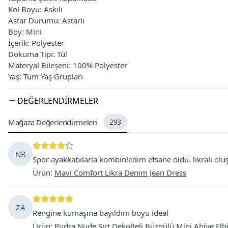
Kol Boyu: Askılı
Astar Durumu: Astarlı
Boy: Mini
İçerik: Polyester
Dokuma Tipi: Tül
Materyal Bileşeni: 100% Polyester
Yaş: Tüm Yaş Grupları
DEĞERLENDIRMELER
Mağaza Değerlendirmeleri
293
NR
Spor ayakkabılarla kombinledim efsane oldu. likralı oluşu
Ürün
:
Mavi Comfort Likra Denim Jean Dress
ZA
Rengine kumaşına bayıldım boyu ideal
Ürün
:
Pudra Nude Sırt Dekolteli Büzgülü Mini Abiye Elb