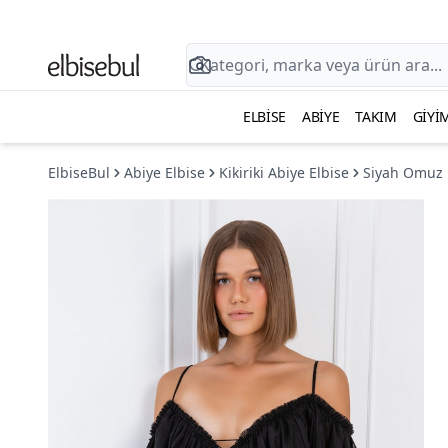
ELBISE
ABIYE
TAKIM
GIYI
ElbiseBul
Abiye Elbise
Kikiriki Abiye Elbise
Siyah Omuz D