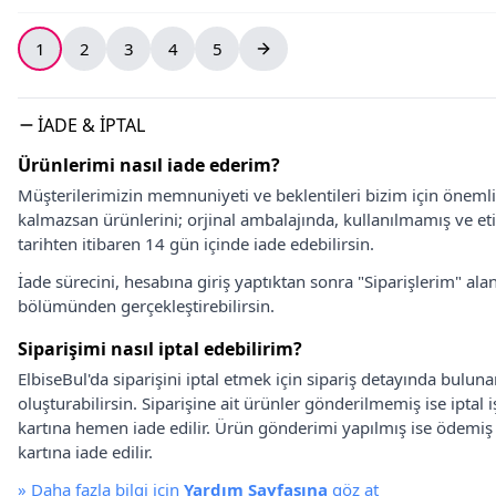
1
2
3
4
5
İADE & İPTAL
Ürünlerimi nasıl iade ederim?
Müşterilerimizin memnuniyeti ve beklentileri bizim için önem
kalmazsan ürünlerini; orjinal ambalajında, kullanılmamış ve eti
tarihten itibaren 14 gün içinde iade edebilirsin.
İade sürecini, hesabına giriş yaptıktan sonra "Siparişlerim" alan
bölümünden gerçekleştirebilirsin.
Siparişimi nasıl iptal edebilirim?
ElbiseBul'da siparişini iptal etmek için sipariş detayında bulun
oluşturabilirsin. Siparişine ait ürünler gönderilmemiş ise iptal
kartına hemen iade edilir. Ürün gönderimi yapılmış ise ödemi
kartına iade edilir.
»
Daha fazla bilgi için
Yardım Sayfasına
göz at