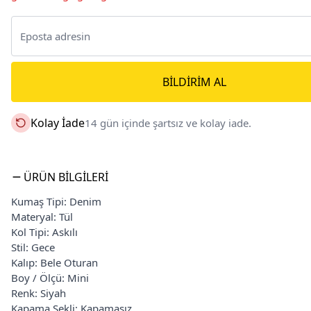
BILDIRIM AL
Kolay İade
14 gün içinde şartsız ve kolay iade.
ÜRÜN BILGILERI
Kumaş Tipi: Denim
Materyal: Tül
Kol Tipi: Askılı
Stil: Gece
Kalıp: Bele Oturan
Boy / Ölçü: Mini
Renk: Siyah
Kapama Şekli: Kapamasız