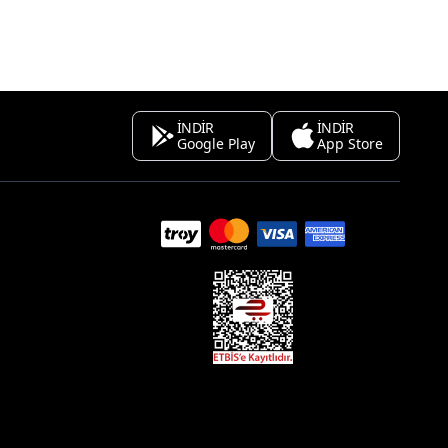
İNDİR
İNDİR
Google Play
App Store