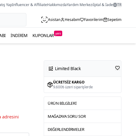
atış Yap
Influencer & Affiliate
Hakkımızda
Yardım Merkezi
İptal & İade
TR
Asistan
Hesabım
Favorilerim
Sepetim
yeni
ABI
İNDIRIM
KUPONLAR
Limited Black
ÜCRETSIZ KARGO
9.600₺ üzeri siparişlerde
ÜRÜN BILGILERI
 adresini
MAĞAZAYA SORU SOR
DEĞERLENDIRMELER