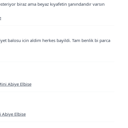
teriyor biraz ama beyaz kıyafetin şanındandır varsın
e
iyet balosu icin aldim herkes bayildi. Tam benlik bi parca
ini Abiye Elbise
i Abiye Elbise