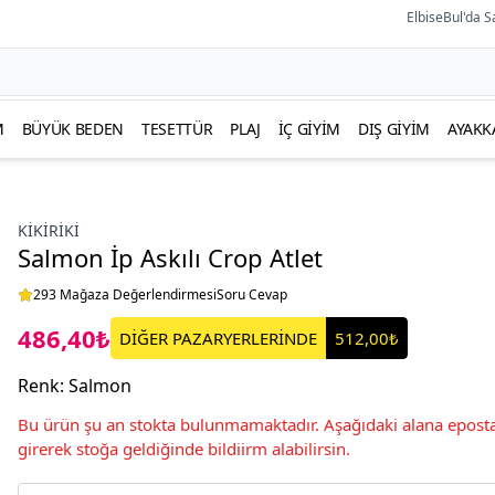
ElbiseBul'da S
M
BÜYÜK BEDEN
TESETTÜR
PLAJ
İÇ GIYIM
DIŞ GIYIM
AYAKK
KIKIRIKI
Salmon İp Askılı Crop Atlet
293 Mağaza Değerlendirmesi
Soru Cevap
486,40₺
DİĞER PAZARYERLERİNDE
512,00₺
Renk
:
Salmon
Bu ürün şu an stokta bulunmamaktadır. Aşağıdaki alana eposta
girerek stoğa geldiğinde bildiirm alabilirsin.