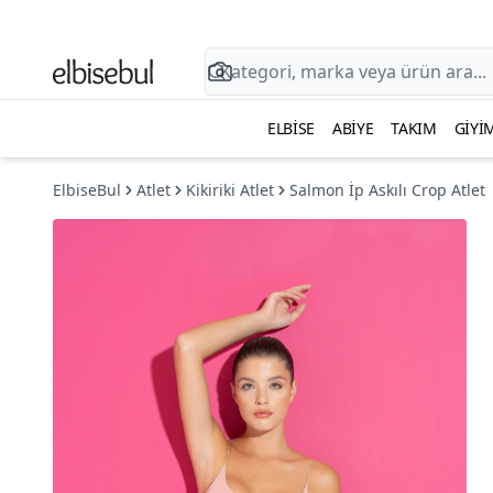
ELBISE
ABIYE
TAKIM
GIYI
ElbiseBul
Atlet
Kikiriki Atlet
Salmon İp Askılı Crop Atlet