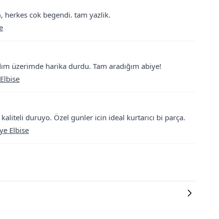
im, herkes cok begendi. tam yazlik.
e
ldım üzerimde harika durdu. Tam aradığım abiye!
Elbise
liteli duruyo. Özel gunler icin ideal kurtarıcı bi parça.
ye Elbise