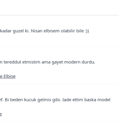
adar guzel ki. Nisan elbisem olabilir bile :))
icin tereddut etmistim ama gayet modern durdu.
e Elbise
. Bi beden kucuk gelmis gibi. Iade ettim baska model
e