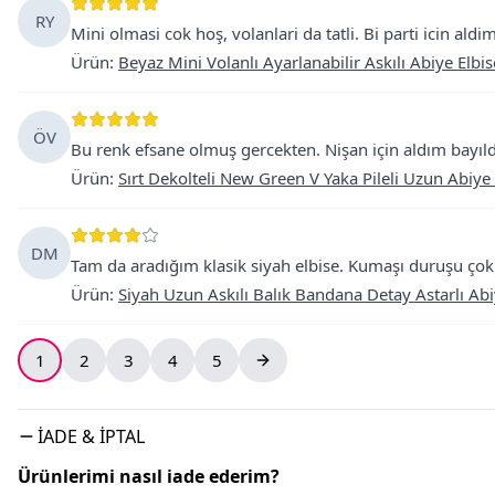
RY
Mini olmasi cok hoş, volanlari da tatli. Bi parti icin ald
Ürün
:
Beyaz Mini Volanlı Ayarlanabilir Askılı Abiye Elbis
ÖV
Bu renk efsane olmuş gercekten. Nişan için aldım bayı
Ürün
:
Sırt Dekolteli New Green V Yaka Pileli Uzun Abiye 
DM
Tam da aradığım klasik siyah elbise. Kumaşı duruşu çok ka
Ürün
:
Siyah Uzun Askılı Balık Bandana Detay Astarlı Abi
1
2
3
4
5
İADE & İPTAL
Ürünlerimi nasıl iade ederim?