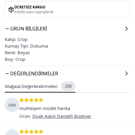
ÜCRETSIZ KARGO
9.600₺ üzeri siparişlerde
ÜRÜN BILGILERI
Kalıp: Crop
Kumaş Tipi: Dokuma
Renk: Beyaz
Boy: Crop
DEĞERLENDIRMELER
Mağaza Değerlendirmeleri
293
HM
muhteşem model harika
Ürün
:
Siyah Askılı Dantelli Büstiyer