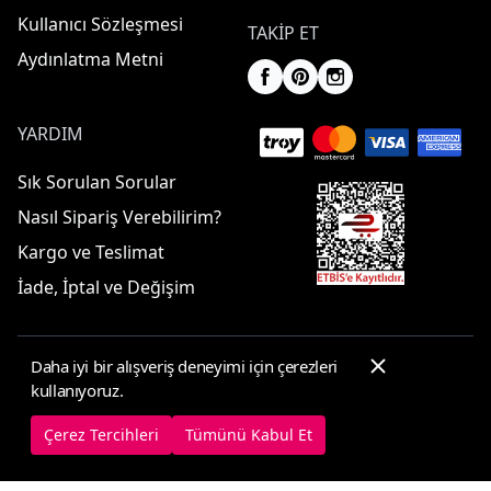
Kullanıcı Sözleşmesi
TAKIP ET
Aydınlatma Metni
YARDIM
Sık Sorulan Sorular
Nasıl Sipariş Verebilirim?
Kargo ve Teslimat
İade, İptal ve Değişim
Daha iyi bir alışveriş deneyimi için çerezleri
© 2025 ElbiseBul -
Her Hakkı Saklıdır
kullanıyoruz.
Çerez Tercihleri
Çerez Politikası
Çerez Tercihleri
Tümünü Kabul Et