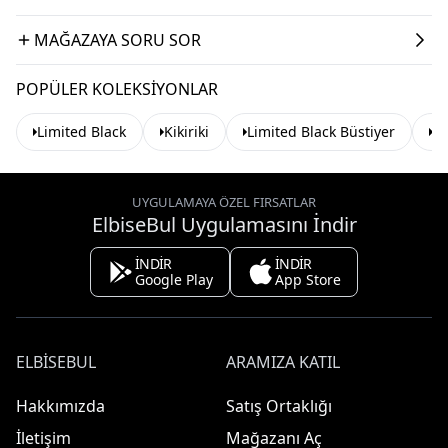
MAĞAZAYA SORU SOR
POPÜLER KOLEKSIYONLAR
Limited Black
Kikiriki
Limited Black Büstiyer
Ki
UYGULAMAYA ÖZEL FIRSATLAR
ElbiseBul Uygulamasını İndir
İNDİR
İNDİR
Google Play
App Store
ELBISEBUL
ARAMIZA KATIL
Hakkımızda
Satış Ortaklığı
İletişim
Mağazanı Aç