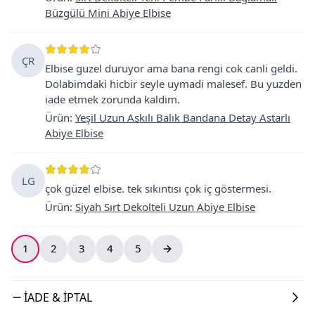
Büzgülü Mini Abiye Elbise
ÇR
Elbise guzel duruyor ama bana rengi cok canli geldi.
Dolabimdaki hicbir seyle uymadi malesef. Bu yuzden
iade etmek zorunda kaldim.
Ürün
:
Yeşil Uzun Askılı Balık Bandana Detay Astarlı
Abiye Elbise
LG
çok güzel elbise. tek sıkıntısı çok iç göstermesi.
Ürün
:
Siyah Sırt Dekolteli Uzun Abiye Elbise
1
2
3
4
5
İADE & İPTAL