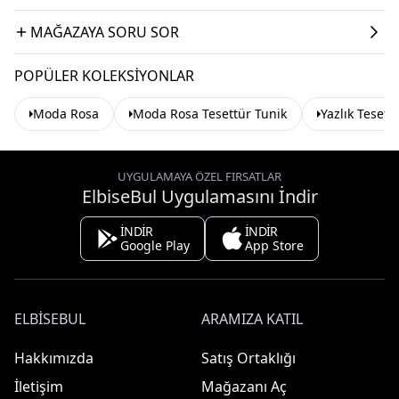
MAĞAZAYA SORU SOR
POPÜLER KOLEKSIYONLAR
Moda Rosa
Moda Rosa Tesettür Tunik
Yazlık Tesett
UYGULAMAYA ÖZEL FIRSATLAR
ElbiseBul Uygulamasını İndir
İNDİR
İNDİR
Google Play
App Store
ELBISEBUL
ARAMIZA KATIL
Hakkımızda
Satış Ortaklığı
İletişim
Mağazanı Aç