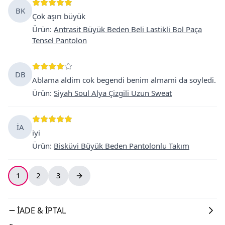
BK
Çok aşırı büyük
Ürün
:
Antrasit Büyük Beden Beli Lastikli Bol Paça
Tensel Pantolon
DB
Ablama aldim cok begendi benim almami da soyledi.
Ürün
:
Siyah Soul Alya Çizgili Uzun Sweat
İA
iyi
Ürün
:
Bisküvi Büyük Beden Pantolonlu Takım
1
2
3
İADE & İPTAL