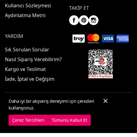
Kullanıcı Sözleşmesi
TAKIP ET
Aydınlatma Metni
YARDIM
Sık Sorulan Sorular
Nasıl Sipariş Verebilirim?
Kargo ve Teslimat
İade, İptal ve Değişim
Daha iyi bir alışveriş deneyimi için çerezleri
© 2025 ElbiseBul -
Her Hakkı Saklıdır
kullanıyoruz.
Çerez Tercihleri
Çerez Politikası
Çerez Tercihleri
Tümünü Kabul Et