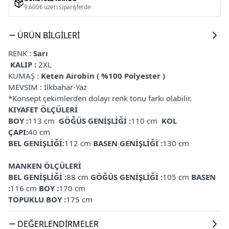
9.600₺ üzeri siparişlerde
ÜRÜN BILGILERI
RENK :
Sarı
KALIP :
2XL
KUMAŞ :
Keten Airobin ( %100 Polyester )
MEVSİM :
İlkbahar-Yaz
*
Konsept çekimlerden dolayı renk tonu farkı olabilir.
KIYAFET ÖLÇÜLERİ
BOY :
113
cm
GÖĞÜS GENİŞLİĞİ :
110 cm
KOL
ÇAPI:
40 cm
BEL GENİŞLİĞİ:
112 cm
BASEN GENİŞLİĞİ :
130 cm
MANKEN ÖLÇÜLERİ
BEL GENİŞLİĞİ :
88
cm
GÖĞÜS GENİŞLİĞİ :
105
cm
BASEN
:
116
cm
BOY :
170 cm
TOPUKLU BOY :
175 cm
DEĞERLENDIRMELER