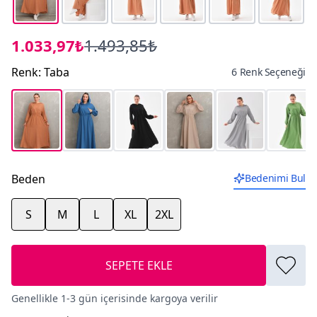
1.033,97₺
1.493,85₺
Renk
:
Taba
6 Renk Seçeneği
Beden
Bedenimi Bul
S
M
L
XL
2XL
SEPETE EKLE
Genellikle 1-3 gün içerisinde kargoya verilir