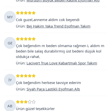
MY
Cok guzel,anneme aldim cok beyendi
Ürün
:
Bej Hakim Yaka Trend Eşofman Takım
GE
Çok beğendim m beden olmama rağmen L aldım m
beden bile salaş durabilirmiş üst bedeni düşük kol
oldukça rahat.
Ürün
:
Lacivert True Love Kabartmalı Spor Takım
İY
Çok beğendim herkese tavsiye ederim
Ürün
:
Siyah Paça Lastikli Eşofman Altı
AB
Ürün güzel teșekkürler