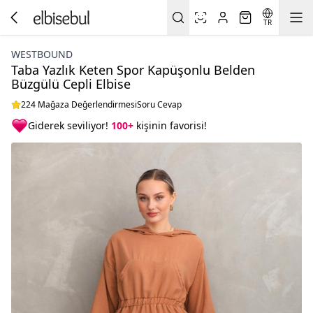
TR
WESTBOUND
Taba Yazlık Keten Spor Kapüşonlu Belden
Büzgülü Cepli Elbise
224 Mağaza Değerlendirmesi
Soru Cevap
Giderek seviliyor!
100+
kişinin favorisi!