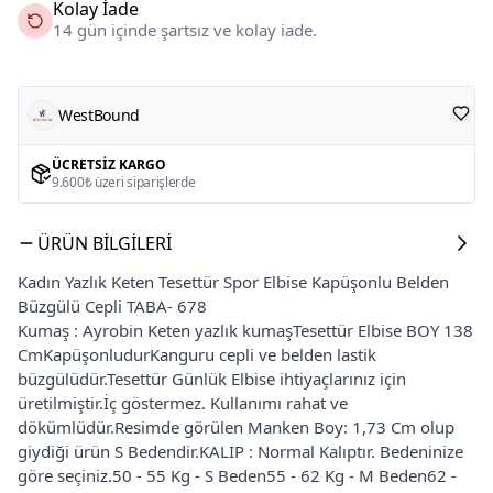
Kolay İade
14 gün içinde şartsız ve kolay iade.
WestBound
ÜCRETSIZ KARGO
9.600₺ üzeri siparişlerde
ÜRÜN BILGILERI
Kadın Yazlık Keten Tesettür Spor Elbise Kapüşonlu Belden
Büzgülü Cepli TABA- 678
Kumaş : Ayrobin Keten yazlık kumaşTesettür Elbise BOY 138
CmKapüşonludurKanguru cepli ve belden lastik
büzgülüdür.Tesettür Günlük Elbise ihtiyaçlarınız için
üretilmiştir.İç göstermez. Kullanımı rahat ve
dökümlüdür.Resimde görülen Manken Boy: 1,73 Cm olup
giydiği ürün S Bedendir.KALIP : Normal Kalıptır. Bedeninize
göre seçiniz.50 - 55 Kg - S Beden55 - 62 Kg - M Beden62 -