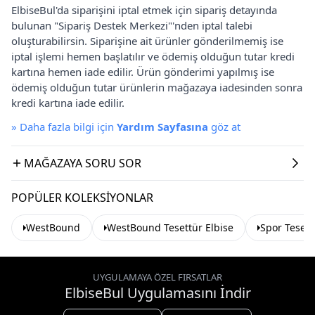
ElbiseBul'da siparişini iptal etmek için sipariş detayında
bulunan "Sipariş Destek Merkezi"'nden iptal talebi
oluşturabilirsin. Siparişine ait ürünler gönderilmemiş ise
iptal işlemi hemen başlatılır ve ödemiş olduğun tutar kredi
kartına hemen iade edilir. Ürün gönderimi yapılmış ise
ödemiş olduğun tutar ürünlerin mağazaya iadesinden sonra
kredi kartına iade edilir.
»
Daha fazla bilgi için
Yardım Sayfasına
göz at
MAĞAZAYA SORU SOR
POPÜLER KOLEKSIYONLAR
WestBound
WestBound Tesettür Elbise
Spor Tesett
UYGULAMAYA ÖZEL FIRSATLAR
ElbiseBul Uygulamasını İndir