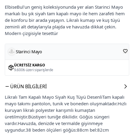
ElbiseBul'un geniş koleksiyonunda yer alan Starinci Mayo
markalı bu şık siyah tam kapalı mayo ile hem zarafeti hem
de konforu bir arada yaşayın. Likralı kumaşı ve kuş tüyü
zeminli alt detaylarıyla plajda ve havuzda dikkat çekin.
Modern çizgisiyle tesettür
Starinci Mayo
ÜCRETSIZ KARGO
9.600₺ üzeri siparişlerde
ÜRÜN BILGILERI
Likralı Tam Kapalı Mayo Siyah Kuş Tüyü DesenliTam kapalı
mayo takımı pantolon, tunik ve boneden oluşmaktadır.Hızlı
kuruyan likralı polyester karışımlı kumaştan
üretilmiştir.Büstiyeri tuniğe dikilidir. Göğüs süngeri
vardır.Havuzda, denizde ve termalde giyinmeye
uygundur.38 beden ölçüleri göğüs:88cm bel:82cm