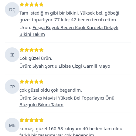
DÇ
Tam istediğim gibi bir bikini. Yüksek bel, göbeği
güzel toparlıyor. 77 kilo; 42 beden tercih ettim.
Ürün
:
Fuşya Büyük Beden Kaplı Kurdela Detaylı
Bikini Takım
İE
Cok güzel ürün.
Ürün
:
Siyah Şortlu Elbise Çizgi Garnili Mayo
CP
çok güzel oldu çok begendim.
Ürün
:
Saks Mavisi Yüksek Bel Toparlayıcı Önü
Büzgülü Bikini Takım
ME
kumaşı güzel 160 58 kiloyum 40 beden tam oldu
farklı bir tasarımı var çok beğendim.