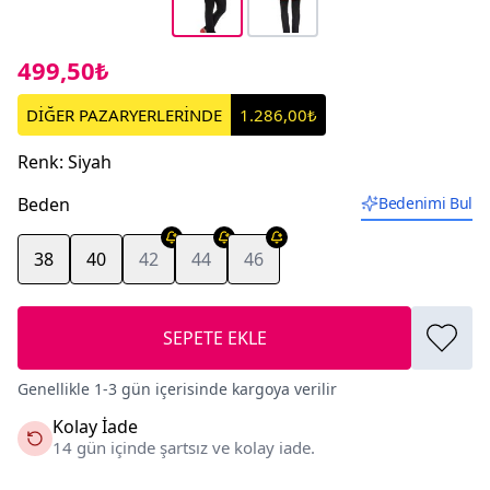
499,50₺
DİĞER PAZARYERLERİNDE
1.286,00₺
Renk
:
Siyah
Beden
Bedenimi Bul
38
40
42
44
46
SEPETE EKLE
Genellikle 1-3 gün içerisinde kargoya verilir
Kolay İade
14 gün içinde şartsız ve kolay iade.