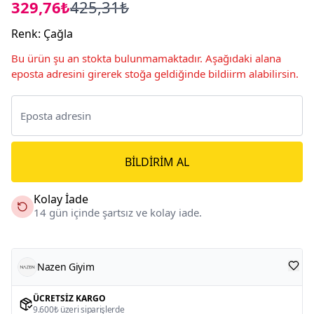
329,76₺
425,31₺
Renk
:
Çağla
Bu ürün şu an stokta bulunmamaktadır. Aşağıdaki alana
eposta adresini girerek stoğa geldiğinde bildiirm alabilirsin.
BILDIRIM AL
Kolay İade
14 gün içinde şartsız ve kolay iade.
Nazen Giyim
ÜCRETSIZ KARGO
9.600₺ üzeri siparişlerde