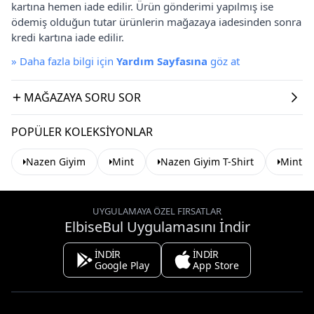
kartına hemen iade edilir. Ürün gönderimi yapılmış ise
ödemiş olduğun tutar ürünlerin mağazaya iadesinden sonra
kredi kartına iade edilir.
»
Daha fazla bilgi için
Yardım Sayfasına
göz at
MAĞAZAYA SORU SOR
POPÜLER KOLEKSIYONLAR
Nazen Giyim
Mint
Nazen Giyim T-Shirt
Mint T-
UYGULAMAYA ÖZEL FIRSATLAR
ElbiseBul Uygulamasını İndir
İNDİR
İNDİR
Google Play
App Store