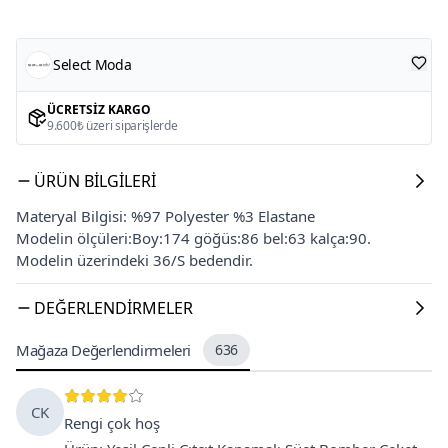
Select Moda
ÜCRETSIZ KARGO
9.600₺ üzeri siparişlerde
ÜRÜN BILGILERI
Materyal Bilgisi: %97 Polyester %3 Elastane
Modelin ölçüleri:Boy:174 göğüs:86 bel:63 kalça:90.
Modelin üzerindeki 36/S bedendir.
DEĞERLENDIRMELER
Mağaza Değerlendirmeleri
636
CK
Rengi çok hoş