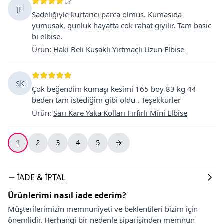
JF
Sadeliğiyle kurtarıcı parca olmus. Kumasida
yumusak, gunluk hayatta cok rahat giyilir. Tam basic
bi elbise.
Ürün
:
Haki Beli Kuşaklı Yırtmaçlı Uzun Elbise
SK
Çok beğendim kumaşı kesimi 165 boy 83 kg 44
beden tam istediğim gibi oldu . Teşekkurler
Ürün
:
Sarı Kare Yaka Kolları Fırfırlı Mini Elbise
1
2
3
4
5
İADE & İPTAL
Ürünlerimi nasıl iade ederim?
Müşterilerimizin memnuniyeti ve beklentileri bizim için
önemlidir. Herhangi bir nedenle siparişinden memnun