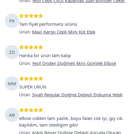
Ürün
:
Yeşil Cepli Çıtçıt Kapamalı Süet Bomber Ceket
PK
Tam fiyat performans ürünü
Ürün
:
Mavi Kargo Cepli Mini Kot Etek
ZD
Harika bir ürün tam kalıp
Ürün
:
Yeşil Önden Düğmeli Mini Gömlek Elbise
MM
SUPER URUN
Ürün
:
Siyah Regular Düğme Detaylı Dokuma Yelek
AB
elbise cidden tam yazlik. boyu falan cok iyi, giy cik.
bayildim, tam istedigim gibi!
Ürün
:
Askılı Beyaz Düğme Detaylı Vücuda Oturan