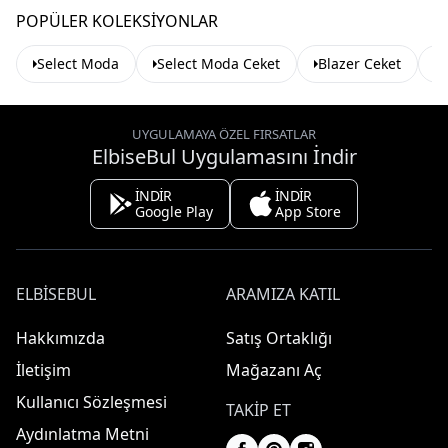
POPÜLER KOLEKSIYONLAR
Select Moda
Select Moda Ceket
Blazer Ceket
K
UYGULAMAYA ÖZEL FIRSATLAR
ElbiseBul Uygulamasını İndir
İNDİR
İNDİR
Google Play
App Store
ELBISEBUL
ARAMIZA KATIL
Hakkımızda
Satış Ortaklığı
İletişim
Mağazanı Aç
Kullanıcı Sözleşmesi
TAKIP ET
Aydınlatma Metni