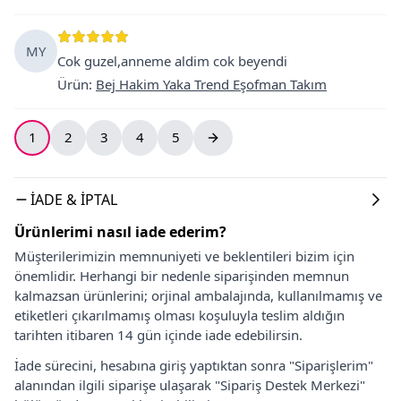
MY
Cok guzel,anneme aldim cok beyendi
Ürün
:
Bej Hakim Yaka Trend Eşofman Takım
1
2
3
4
5
İADE & İPTAL
Ürünlerimi nasıl iade ederim?
Müşterilerimizin memnuniyeti ve beklentileri bizim için
önemlidir. Herhangi bir nedenle siparişinden memnun
kalmazsan ürünlerini; orjinal ambalajında, kullanılmamış ve
etiketleri çıkarılmamış olması koşuluyla teslim aldığın
tarihten itibaren 14 gün içinde iade edebilirsin.
İade sürecini, hesabına giriş yaptıktan sonra "Siparişlerim"
alanından ilgili siparişe ulaşarak "Sipariş Destek Merkezi"