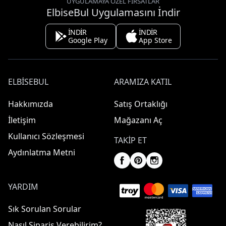
UYGULAMAYA ÖZEL FIRSATLAR
ElbiseBul Uygulamasını İndir
İNDİR
İNDİR
Google Play
App Store
ELBISEBUL
ARAMIZA KATIL
Hakkımızda
Satış Ortaklığı
İletişim
Mağazanı Aç
Kullanıcı Sözleşmesi
TAKIP ET
Aydınlatma Metni
YARDIM
Sık Sorulan Sorular
Nasıl Sipariş Verebilirim?