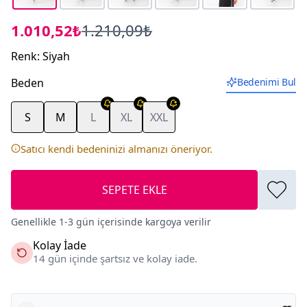
1.010,52₺
1.210,09₺
Renk
:
Siyah
Beden
Bedenimi Bul
S
M
L
XL
XXL
Satıcı kendi bedeninizi almanızı öneriyor.
SEPETE EKLE
Genellikle 1-3 gün içerisinde kargoya verilir
Kolay İade
14 gün içinde şartsız ve kolay iade.