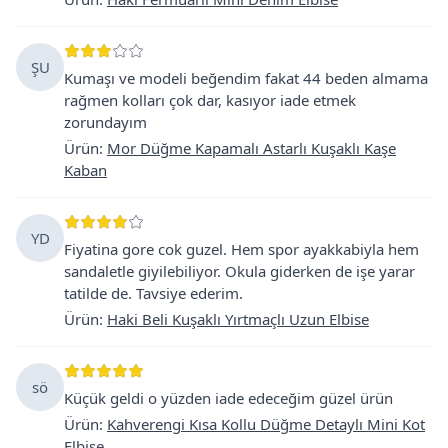
ŞU
Kumaşı ve modeli beğendim fakat 44 beden almama
rağmen kolları çok dar, kasıyor iade etmek
zorundayım
Ürün
:
Mor Düğme Kapamalı Astarlı Kuşaklı Kaşe
Kaban
YD
Fiyatina gore cok guzel. Hem spor ayakkabiyla hem
sandaletle giyilebiliyor. Okula giderken de işe yarar
tatilde de. Tavsiye ederim.
Ürün
:
Haki Beli Kuşaklı Yırtmaçlı Uzun Elbise
sö
Küçük geldi o yüzden iade edeceğim güzel ürün
Ürün
:
Kahverengi Kısa Kollu Düğme Detaylı Mini Kot
Elbise