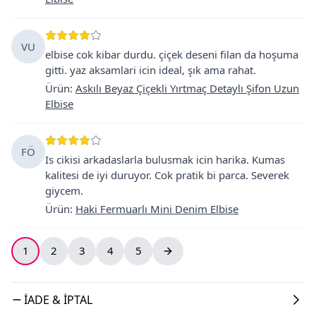
VU
elbise cok kibar durdu. çiçek deseni filan da hoşuma
gitti. yaz aksamlari icin ideal, şık ama rahat.
Ürün
:
Askılı Beyaz Çiçekli Yırtmaç Detaylı Şifon Uzun
Elbise
FÖ
Is cikisi arkadaslarla bulusmak icin harika. Kumas
kalitesi de iyi duruyor. Cok pratik bi parca. Severek
giycem.
Ürün
:
Haki Fermuarlı Mini Denim Elbise
1
2
3
4
5
İADE & İPTAL