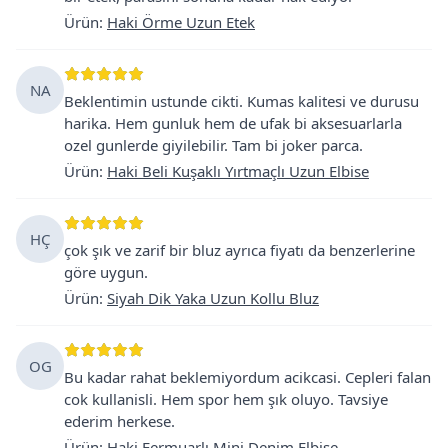
Ürün
:
Haki Örme Uzun Etek
NA
Beklentimin ustunde cikti. Kumas kalitesi ve durusu
harika. Hem gunluk hem de ufak bi aksesuarlarla
ozel gunlerde giyilebilir. Tam bi joker parca.
Ürün
:
Haki Beli Kuşaklı Yırtmaçlı Uzun Elbise
HÇ
çok şık ve zarif bir bluz ayrıca fiyatı da benzerlerine
göre uygun.
Ürün
:
Siyah Dik Yaka Uzun Kollu Bluz
OG
Bu kadar rahat beklemiyordum acikcasi. Cepleri falan
cok kullanisli. Hem spor hem şık oluyo. Tavsiye
ederim herkese.
Ürün
:
Haki Fermuarlı Mini Denim Elbise