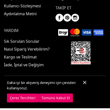
Kullanıcı Sözleşmesi
TAKIP ET
Aydınlatma Metni
YARDIM
Sık Sorulan Sorular
Nasıl Sipariş Verebilirim?
Kargo ve Teslimat
İade, İptal ve Değişim
Daha iyi bir alışveriş deneyimi için çerezleri
© 2025 ElbiseBul -
Her Hakkı Saklıdır
kullanıyoruz.
Çerez Tercihleri
Çerez Politikası
Çerez Tercihleri
Tümünü Kabul Et