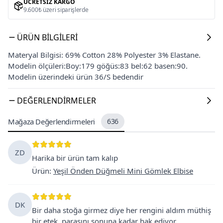
ÜCRETSIZ KARGO
9.600₺ üzeri siparişlerde
ÜRÜN BILGILERI
Materyal Bilgisi: 69% Cotton 28% Polyester 3% Elastane.
Modelin ölçüleri:Boy:179 göğüs:83 bel:62 basen:90.
Modelin üzerindeki ürün 36/S bedendir
DEĞERLENDIRMELER
Mağaza Değerlendirmeleri
636
ZD
Harika bir ürün tam kalıp
Ürün
:
Yeşil Önden Düğmeli Mini Gömlek Elbise
DK
Bir daha stoğa girmez diye her rengini aldım müthiş
bir etek, parasını sonuna kadar hak ediyor