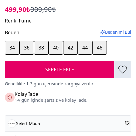
499,90₺
909,90₺
Renk
:
Füme
Beden
Bedenimi Bul
34
36
38
40
42
44
46
SEPETE EKLE
Genellikle 1-3 gün içerisinde kargoya verilir
Kolay İade
14 gün içinde şartsız ve kolay iade.
Select Moda