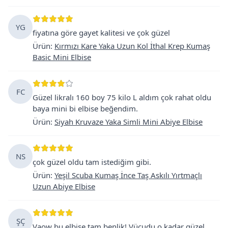
YG
fiyatına göre gayet kalitesi ve çok güzel
Ürün
:
Kırmızı Kare Yaka Uzun Kol İthal Krep Kumaş
Basic Mini Elbise
FC
Güzel likralı 160 boy 75 kilo L aldım çok rahat oldu
baya mini bi elbise beğendim.
Ürün
:
Siyah Kruvaze Yaka Simli Mini Abiye Elbise
NS
çok güzel oldu tam istediğim gibi.
Ürün
:
Yeşil Scuba Kumaş İnce Taş Askılı Yırtmaçlı
Uzun Abiye Elbise
ŞÇ
Vaow bu elbise tam benlik! Vücudu o kadar güzel