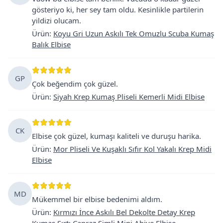
gösteriyo ki, her sey tam oldu. Kesinlikle partilerin
yildizi olucam.
Ürün
:
Koyu Gri Uzun Askılı Tek Omuzlu Scuba Kumaş
Balık Elbise
GP
Çok beğendim çok güzel.
Ürün
:
Siyah Krep Kumaş Pliseli Kemerli Midi Elbise
CK
Elbise çok güzel, kumaşı kaliteli ve duruşu harika.
Ürün
:
Mor Pliseli Ve Kuşaklı Sıfır Kol Yakalı Krep Midi
Elbise
MD
Mükemmel bir elbise bedenimi aldım.
Ürün
:
Kırmızı İnce Askılı Bel Dekolte Detay Krep
Kumaş Sırtı Çapraz Simli Mini Abiye Elbise