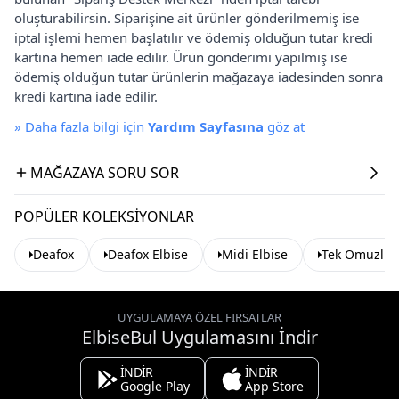
oluşturabilirsin. Siparişine ait ürünler gönderilmemiş ise
iptal işlemi hemen başlatılır ve ödemiş olduğun tutar kredi
kartına hemen iade edilir. Ürün gönderimi yapılmış ise
ödemiş olduğun tutar ürünlerin mağazaya iadesinden sonra
kredi kartına iade edilir.
»
Daha fazla bilgi için
Yardım Sayfasına
göz at
MAĞAZAYA SORU SOR
POPÜLER KOLEKSIYONLAR
Deafox
Deafox Elbise
Midi Elbise
Tek Omuzlu E
UYGULAMAYA ÖZEL FIRSATLAR
ElbiseBul Uygulamasını İndir
İNDİR
İNDİR
Google Play
App Store