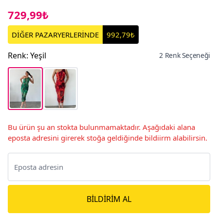
729,99₺
DİĞER PAZARYERLERİNDE
992,79₺
Renk
:
Yeşil
2 Renk Seçeneği
Bu ürün şu an stokta bulunmamaktadır. Aşağıdaki alana
eposta adresini girerek stoğa geldiğinde bildiirm alabilirsin.
BILDIRIM AL