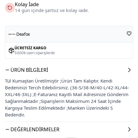
Kolay İade
14 gün içinde şartsız ve kolay iade.
Deafox
ÜCRETSIZ KARGO
9.600₺ üzeri siparişlerde
ÜRÜN BILGILERI
Tül Kumaştan Üretilmiştir ;Ürün Tam Kalıptır. Kendi
Bedeninizi Tercih Edebilirsiniz. (36-S/38-M/40-L/42-XL/44-
XXL/46-3XL) ;E-Faturanız Kayıtlı Mail Adresinize Gönderim
Sağlanmaktadır ;Siparişlerin Maksimum 24 Saat İçinde
Kargoya Teslim Edilmektedir ;Manken Üzerindeki S
Bedendir.
DEĞERLENDIRMELER