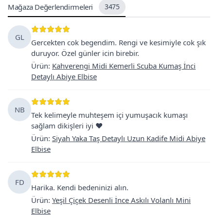
Mağaza Değerlendirmeleri
3475
GL
Gercekten cok begendim. Rengi ve kesimiyle cok şık
duruyor. Özel günler icin birebir.
Ürün
:
Kahverengi Midi Kemerli Scuba Kumaş İnci
Detaylı Abiye Elbise
NB
Tek kelimeyle muhteşem içi yumuşacık kumaşı
sağlam dikişleri iyi ❤️
Ürün
:
Siyah Yaka Taş Detaylı Uzun Kadife Midi Abiye
Elbise
FD
Harika. Kendi bedeninizi alın.
Ürün
:
Yeşil Çiçek Desenli İnce Askılı Volanlı Mini
Elbise