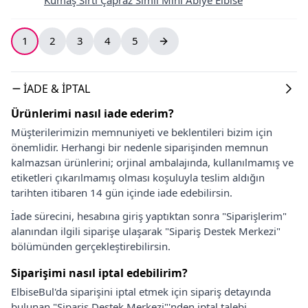
1
2
3
4
5
İADE & İPTAL
Ürünlerimi nasıl iade ederim?
Müşterilerimizin memnuniyeti ve beklentileri bizim için
önemlidir. Herhangi bir nedenle siparişinden memnun
kalmazsan ürünlerini; orjinal ambalajında, kullanılmamış ve
etiketleri çıkarılmamış olması koşuluyla teslim aldığın
tarihten itibaren 14 gün içinde iade edebilirsin.
İade sürecini, hesabına giriş yaptıktan sonra "Siparişlerim"
alanından ilgili siparişe ulaşarak "Sipariş Destek Merkezi"
bölümünden gerçekleştirebilirsin.
Siparişimi nasıl iptal edebilirim?
ElbiseBul'da siparişini iptal etmek için sipariş detayında
bulunan "Sipariş Destek Merkezi"'nden iptal talebi