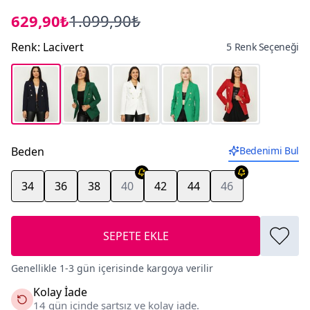
629,90₺
1.099,90₺
Renk
:
Lacivert
5 Renk Seçeneği
Beden
Bedenimi Bul
34
36
38
40
42
44
46
SEPETE EKLE
Genellikle 1-3 gün içerisinde kargoya verilir
Kolay İade
14 gün içinde şartsız ve kolay iade.