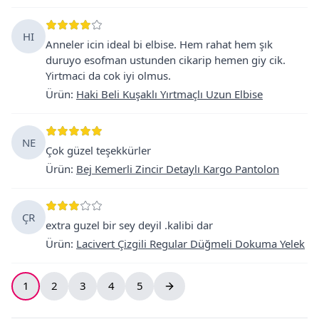
HI
Anneler icin ideal bi elbise. Hem rahat hem şık
duruyo esofman ustunden cikarip hemen giy cik.
Yirtmaci da cok iyi olmus.
Ürün
:
Haki Beli Kuşaklı Yırtmaçlı Uzun Elbise
NE
Çok güzel teşekkürler
Ürün
:
Bej Kemerli Zincir Detaylı Kargo Pantolon
ÇR
extra guzel bir sey deyil .kalibi dar
Ürün
:
Lacivert Çizgili Regular Düğmeli Dokuma Yelek
1
2
3
4
5