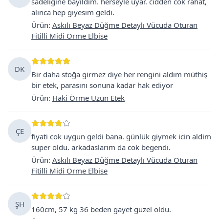
sadeligine bayildim. herseyle uyar. cidden cok rahat,
alinca hep giyesim geldi.
Ürün
:
Askılı Beyaz Düğme Detaylı Vücuda Oturan
Fitilli Midi Örme Elbise
DK
Bir daha stoğa girmez diye her rengini aldım müthiş
bir etek, parasını sonuna kadar hak ediyor
Ürün
:
Haki Örme Uzun Etek
ÇE
fiyati cok uygun geldi bana. günlük giymek icin aldim
super oldu. arkadaslarim da cok begendi.
Ürün
:
Askılı Beyaz Düğme Detaylı Vücuda Oturan
Fitilli Midi Örme Elbise
ŞH
160cm, 57 kg 36 beden gayet güzel oldu.