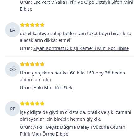
Ürün
:
Lacivert V Yaka Fırfır Ve Gipe Detaylı Şifon Mini
Elbise
EA
güzel kaliteye sahip beden tam fakat boyu biraz kısa
alacakların dikkat etmeli
Ürün
:
Siyah Kontrast Dikişli Kemerli Mini Kot Elbise
ÇÖ
Ürün gerçekten harika. 60 kilo 163 boy 38 beden
aldım tam oldu
Ürün
:
Haki Mini Kot Etek
RF
işe gidişte de giydim cikista da. pratik ve şık. zamani
olmayanlar icin birebir, hemen giy cik.
Ürün
:
Askılı Beyaz Düğme Detaylı Vücuda Oturan
Fitilli Midi Örme Elbise