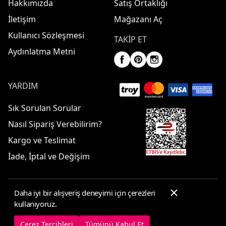
Hakkımızda
Satış Ortaklığı
İletişim
Mağazanı Aç
Kullanıcı Sözleşmesi
TAKIP ET
Aydınlatma Metni
YARDIM
Sık Sorulan Sorular
Nasıl Sipariş Verebilirim?
Kargo ve Teslimat
İade, İptal ve Değişim
Daha iyi bir alışveriş deneyimi için çerezleri
© 2025 ElbiseBul -
Her Hakkı Saklıdır
kullanıyoruz.
Çerez Tercihleri
Çerez Politikası
Çerez Tercihleri
Tümünü Kabul Et