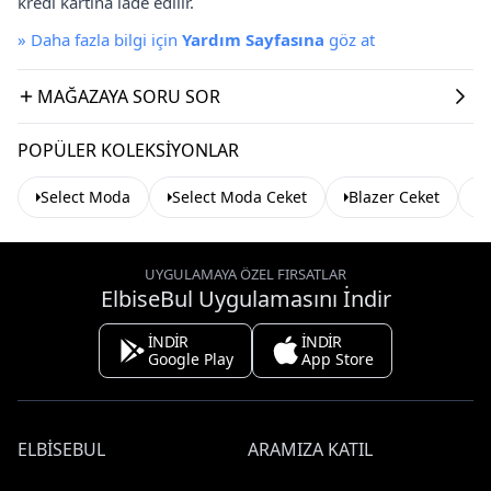
kredi kartına iade edilir.
»
Daha fazla bilgi için
Yardım Sayfasına
göz at
MAĞAZAYA SORU SOR
POPÜLER KOLEKSIYONLAR
Select Moda
Select Moda Ceket
Blazer Ceket
K
UYGULAMAYA ÖZEL FIRSATLAR
ElbiseBul Uygulamasını İndir
İNDİR
İNDİR
Google Play
App Store
ELBISEBUL
ARAMIZA KATIL